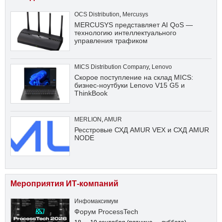
OCS Distribution
,
Mercusys
MERCUSYS представляет AI QoS —
технологию интеллектуального
управления трафиком
MICS Distribution Company
,
Lenovo
Скорое поступление на склад MICS:
бизнес-ноутбуки Lenovo V15 G5 и
ThinkBook
MERLION
,
AMUR
Ресстровые СХД AMUR VEX и СХД AMUR
NODE
Мероприятия ИТ-компаний
Инфомаксимум
Форум ProcessTech