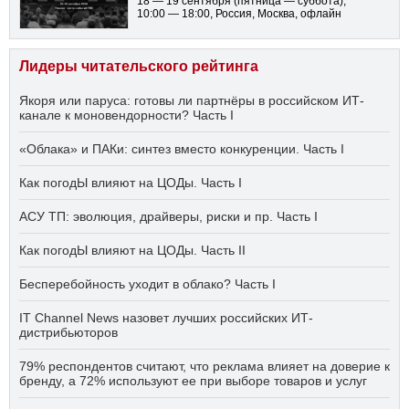
18 — 19 сентября
(пятница — суббота)
,
10:00 — 18:00
, Россия, Москва, офлайн
Лидеры читательского рейтинга
Якоря или паруса: готовы ли партнёры в российском ИТ-
канале к моновендорности? Часть I
«Облака» и ПАКи: синтез вместо конкуренции. Часть I
Как погодЫ влияют на ЦОДы. Часть I
АСУ ТП: эволюция, драйверы, риски и пр. Часть I
Как погодЫ влияют на ЦОДы. Часть II
Бесперебойность уходит в облако? Часть I
IT Channel News назовет лучших российских ИТ-
дистрибьюторов
79% респондентов считают, что реклама влияет на доверие к
бренду, а 72% используют ее при выборе товаров и услуг