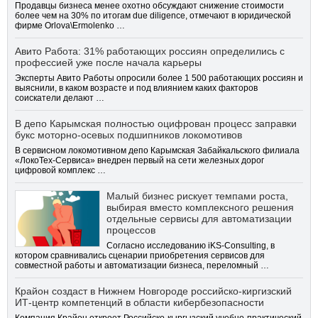
Продавцы бизнеса менее охотно обсуждают снижение стоимости
более чем на 30% по итогам due diligence, отмечают в юридической
фирме Orlova\Ermolenko …
Авито Работа: 31% работающих россиян определились с
профессией уже после начала карьеры
Эксперты Авито Работы опросили более 1 500 работающих россиян и
выяснили, в каком возрасте и под влиянием каких факторов
соискатели делают …
В депо Карымская полностью оцифрован процесс заправки
букс моторно-осевых подшипников локомотивов
В сервисном локомотивном депо Карымская Забайкальского филиала
«ЛокоТех-Сервиса» внедрен первый на сети железных дорог
цифровой комплекс …
Малый бизнес рискует темпами роста,
выбирая вместо комплексного решения
отдельные сервисы для автоматизации
процессов
Согласно исследованию iKS-Consulting, в
котором сравнивались сценарии приобретения сервисов для
совместной работы и автоматизации бизнеса, переломный …
Крайон создаст в Нижнем Новгороде российско-киргизский
ИТ-центр компетенций в области кибербезопасности