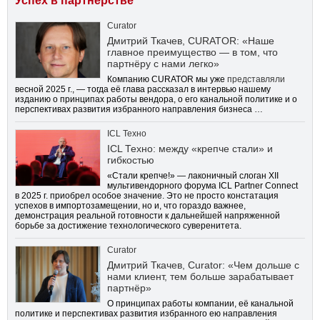
Успех в партнерстве
Curator
Дмитрий Ткачев, CURATOR: «Наше
главное преимущество — в том, что
партнёру с нами легко»
Компанию CURATOR мы уже
представляли
весной 2025 г., — тогда её глава рассказал в интервью нашему
изданию о принципах работы вендора, о его канальной политике и о
перспективах развития избранного направления бизнеса …
ICL Техно
ICL Техно: между «крепче стали» и
гибкостью
«Стали крепче!» — лаконичный слоган XII
мультивендорного форума ICL Partner Connect
в 2025 г. приобрел особое значение. Это не просто констатация
успехов в импортозамещении, но и, что гораздо важнее,
демонстрация реальной готовности к дальнейшей напряженной
борьбе за достижение технологического суверенитета.
Curator
Дмитрий Ткачев, Curator: «Чем дольше с
нами клиент, тем больше зарабатывает
партнёр»
О принципах работы компании, её канальной
политике и перспективах развития избранного ею направления