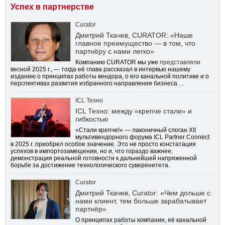
Успех в партнерстве
Curator
Дмитрий Ткачев, CURATOR: «Наше
главное преимущество — в том, что
партнёру с нами легко»
Компанию CURATOR мы уже
представляли
весной 2025 г., — тогда её глава рассказал в интервью нашему
изданию о принципах работы вендора, о его канальной политике и о
перспективах развития избранного направления бизнеса …
ICL Техно
ICL Техно: между «крепче стали» и
гибкостью
«Стали крепче!» — лаконичный слоган XII
мультивендорного форума ICL Partner Connect
в 2025 г. приобрел особое значение. Это не просто констатация
успехов в импортозамещении, но и, что гораздо важнее,
демонстрация реальной готовности к дальнейшей напряженной
борьбе за достижение технологического суверенитета.
Curator
Дмитрий Ткачев, Curator: «Чем дольше с
нами клиент, тем больше зарабатывает
партнёр»
О принципах работы компании, её канальной