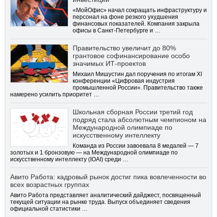
«МойОфис» начал сокращать инфраструктуру и
персонал на фоне резкого ухудшения
финансовых показателей. Компания закрыла
офисы в Санкт-Петербурге и …
Правительство увеличит до 80%
грантовое софинансирование особо
значимых ИТ-проектов
Михаил Мишустин дал поручения по итогам XI
конференции «Цифровая индустрия
промышленной России». Правительство также
намерено усилить приоритет …
Школьная сборная России третий год
подряд стала абсолютным чемпионом на
Международной олимпиаде по
искусственному интеллекту
Команда из России завоевала 8 медалей — 7
золотых и 1 бронзовую — на Международной олимпиаде по
искусственному интеллекту (IOAI) среди …
Авито Работа: кадровый рынок достиг пика вовлеченности во
всех возрастных группах
Авито Работа представляет аналитический дайджест, посвященный
текущей ситуации на рынке труда. Выпуск объединяет сведения
официальной статистики …