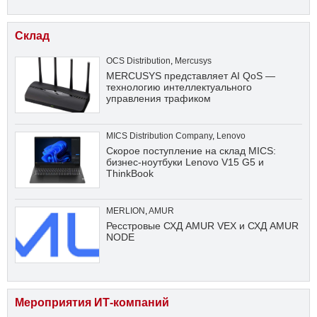
Склад
OCS Distribution
,
Mercusys
MERCUSYS представляет AI QoS —
технологию интеллектуального
управления трафиком
MICS Distribution Company
,
Lenovo
Скорое поступление на склад MICS:
бизнес-ноутбуки Lenovo V15 G5 и
ThinkBook
MERLION
,
AMUR
Ресстровые СХД AMUR VEX и СХД AMUR
NODE
Мероприятия ИТ-компаний