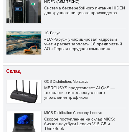
HIDEN (АДМ-ТЕХНО)
Система бесперебойного питания HIDEN
для крупного пищевого производства
1С-Рарус
«1С-Рарус» унифицировал кадровый
учет и расчет зарплаты 18 предприятий
АО «Первая нерудная компания»
Склад
OCS Distribution
,
Mercusys
MERCUSYS представляет AI QoS —
технологию интеллектуального
управления трафиком
MICS Distribution Company
,
Lenovo
Скорое поступление на склад MICS:
бизнес-ноутбуки Lenovo V15 G5 и
ThinkBook