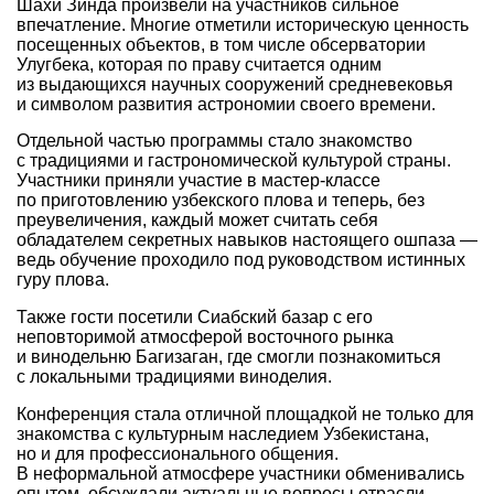
Шахи Зинда произвели на участников сильное
впечатление. Многие отметили историческую ценность
посещенных объектов, в том числе обсерватории
Улугбека, которая по праву считается одним
из выдающихся научных сооружений средневековья
и символом развития астрономии своего времени.
Отдельной частью программы стало знакомство
с традициями и гастрономической культурой страны.
Участники приняли участие в мастер-классе
по приготовлению узбекского плова и теперь, без
преувеличения, каждый может считать себя
обладателем секретных навыков настоящего ошпаза —
ведь обучение проходило под руководством истинных
гуру плова.
Также гости посетили Сиабский базар с его
неповторимой атмосферой восточного рынка
и винодельню Багизаган, где смогли познакомиться
с локальными традициями виноделия.
Конференция стала отличной площадкой не только для
знакомства с культурным наследием Узбекистана,
но и для профессионального общения.
В неформальной атмосфере участники обменивались
опытом, обсуждали актуальные вопросы отрасли