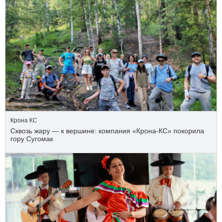
Крона КС
Сквозь жару — к вершине: компания «Крона‑КС» покорила
гору Сугомак