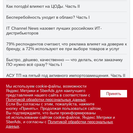
Как погодЫ влияют на ЦОДы. Часть II
Бесперебойность уходит в облако? Часть I
IT Channel News назовет лучших российских ИТ-
дистрибьюторов
79% респондентов считают, что реклама влияет на доверие к
бренду, а 72% используют ее при выборе товаров и услуг
Быстро, дёшево, качественно — что делать, если заказчику
ПО нужно всё сразу? Часть I
АСУ ТП на пятый год активного импортозамещения. Часть II
Мы используем cookie-файлы, возможности
Бесперебойность уходит в облако? Часть II
Яндекс.Метрики и SberAds для наилучшего
Принять
представления нашего сайта в соответствии с
Политикой обработки персональных данных
.
Если Вы согласны с этим, пожалуйста, нажмите
© 2026 ООО «СК ПРЕСС».
Политика конфиденциальности
кнопку «Принять». Продолжая пользоваться сайтом,
персональных данных
,
информация об авторских правах и порядке
Вы подтверждаете, что были проинформированы
использования материалов сайта
об использовании сайтом cookie-файлов, Яндекс.Метрики и
109147 г. Москва, ул. Марксистская, 34, строение 10. Телефон: +7
SberAds, и согласны с
Политикой обработки персональных
495 974-22-60 (доб. 1500). Факс: +7 495 974-22-63. E-mail:
данных
.
vopros@novostiitkanala.ru
.