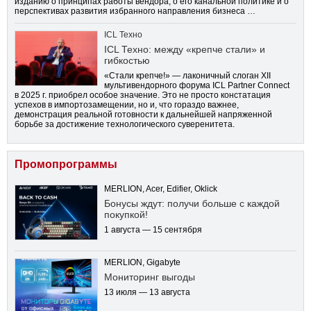
изданию о принципах работы вендора, о его канальной политике и о
перспективах развития избранного направления бизнеса …
ICL Техно
ICL Техно: между «крепче стали» и
гибкостью
«Стали крепче!» — лаконичный слоган XII
мультивендорного форума ICL Partner Connect
в 2025 г. приобрел особое значение. Это не просто констатация
успехов в импортозамещении, но и, что гораздо важнее,
демонстрация реальной готовности к дальнейшей напряженной
борьбе за достижение технологического суверенитета.
Промопрограммы
MERLION, Acer, Edifier, Oklick
Бонусы ждут: получи больше с каждой
покупкой!
1 августа — 15 сентября
MERLION, Gigabyte
Мониторинг выгоды
13 июля — 13 августа