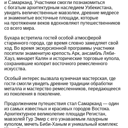
и Самарканд. Участники смогли познакомиться
с богатым архитектурным наследием Узбекистана,
увидеть величественные мавзолеи, древние медресе
и знаменитые восточные площади, которые
на протяжении веков вдохновляют путешественников
со всего мира.
Бухара встретила гостей особой атмосферой
старинного города, где время словно замедляет свой
ход. Во время экскурсионной программы участники
посетили знаменитую крепость Арк, ансамбль Ляби-
Хауз, минарет Калян и исторические торговые купола,
сохранившие колорит восточного ремесленного
искусства.
Особый интерес вызвала кузнечная мастерская, где
гости смогли увидеть древние традиции обработки
металла и мастерство ремесленников, передающееся
из поколения в поколение.
Продолжением путешествия стал Самарканд — один
из самых известных и красивых городов Востока.
Архитектурное великолепие площади Регистан,
мавзолей Гур Эмир с его узнаваемым лазурным
куполом, мечеть Биби-Ханым и уникальный комплекс