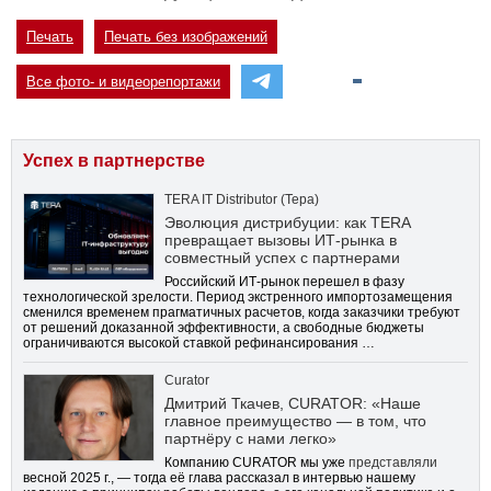
Печать
Печать без изображений
Все фото- и видеорепортажи
Успех в партнерстве
TERA IT Distributor (Тера)
Эволюция дистрибуции: как TERA
превращает вызовы ИТ-рынка в
совместный успех с партнерами
Российский ИТ-рынок перешел в фазу
технологической зрелости. Период экстренного импортозамещения
сменился временем прагматичных расчетов, когда заказчики требуют
от решений доказанной эффективности, а свободные бюджеты
ограничиваются высокой ставкой рефинансирования …
Curator
Дмитрий Ткачев, CURATOR: «Наше
главное преимущество — в том, что
партнёру с нами легко»
Компанию CURATOR мы уже
представляли
весной 2025 г., — тогда её глава рассказал в интервью нашему