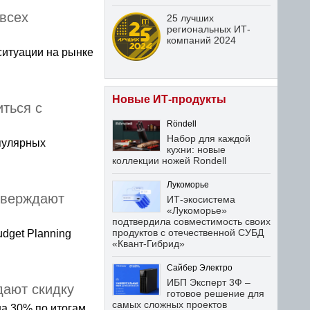
 всех
25 лучших
региональных ИТ-
компаний 2024
ситуации на рынке
Новые ИТ-продукты
иться с
Röndell
Набор для каждой
опулярных
кухни: новые
коллекции ножей Rondell
Лукоморье
дтверждают
ИТ-экосистема
«Лукоморье»
подтвердила совместимость своих
продуктов с отечественной СУБД
dget Planning
«Квант-Гибрид»
Сайбер Электро
ИБП Эксперт 3Ф –
дают скидку
готовое решение для
самых сложных проектов
а 30% по итогам