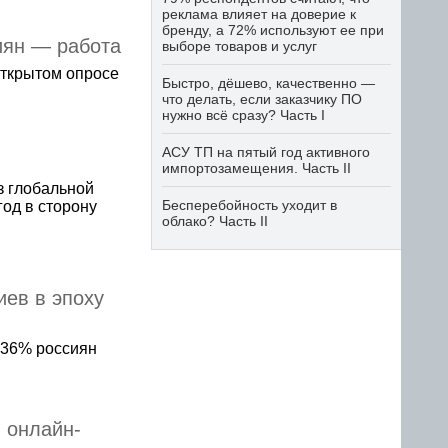
реклама влияет на доверие к
бренду, а 72% используют ее при
сиян — работа
выборе товаров и услуг
открытом опросе
Быстро, дёшево, качественно —
что делать, если заказчику ПО
нужно всё сразу? Часть I
АСУ ТП на пятый год активного
импортозамещения. Часть II
з глобальной
Бесперебойность уходит в
год в сторону
облако? Часть II
иев в эпоху
 36% россиян
в онлайн-