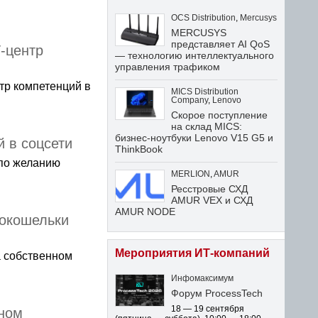
OCS Distribution
,
Mercusys
MERCUSYS
представляет AI QoS
-центр
— технологию интеллектуального
управления трафиком
тр компетенций в
MICS Distribution
Company
,
Lenovo
Скорое поступление
на склад MICS:
бизнес-ноутбуки Lenovo V15 G5 и
 в соцсети
ThinkBook
 по желанию
MERLION
,
AMUR
Ресстровые СХД
AMUR VEX и СХД
AMUR NODE
токошельки
Мероприятия ИТ-компаний
 собственном
Инфомаксимум
Форум ProcessTech
18 — 19 сентября
ном