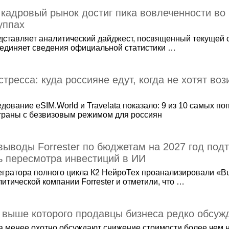
 кадровый рынок достиг пика вовлеченности во
уппах
дставляет аналитический дайджест, посвященный текущей 
ъединяет сведения официальной статистики …
стресса: куда россияне едут, когда не хотят воз
дование eSIM.World и Travelata показало: 9 из 10 самых п
траны с безвизовым режимом для россиян
выводы Forrester по бюджетам на 2027 год по
ь пересмотра инвестиций в ИИ
гратора полного цикла К2 НейроТех проанализировали «Bu
итической компании Forrester и отметили, что …
 выше которого продавцы бизнеса редко обсуж
 менее охотно обсуждают снижение стоимости более чем н