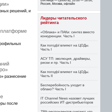
(пятница — суббота)
,
10:00 — 18:00
,
ции»
Россия, Москва, офлайн
азных решений, и
Лидеры читательского
рейтинга
а платформе
«Облака» и ПАКи: синтез вместо
конкуренции. Часть I
 профильных
Как погодЫ влияют на ЦОДы.
Часть I
АСУ ТП: эволюция, драйверы,
риски и пр. Часть I
аний
ро»
Как погодЫ влияют на ЦОДы.
Часть II
о» разнесение
Бесперебойность уходит в
облако? Часть I
ше
IT Channel News назовет лучших
российских ИТ-дистрибьюторов
еры после
79% респондентов считают, что