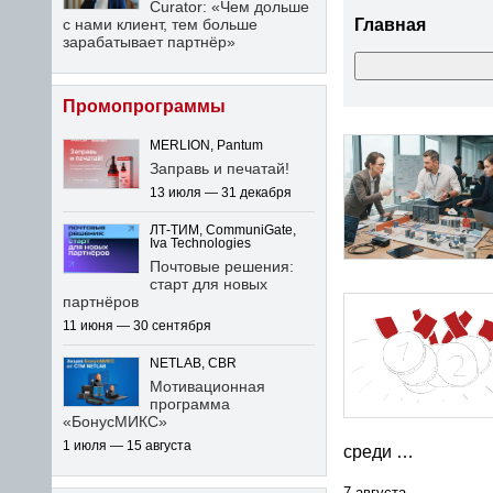
Curator: «Чем дольше
с нами клиент, тем больше
Главная
зарабатывает партнёр»
Промопрограммы
MERLION, Pantum
Заправь и печатай!
13 июля — 31 декабря
ЛТ-ТИМ, CommuniGate,
Iva Technologies
Почтовые решения:
старт для новых
партнёров
11 июня — 30 сентября
NETLAB, CBR
Мотивационная
программа
«БонусМИКС»
1 июля — 15 августа
среди …
7 августа