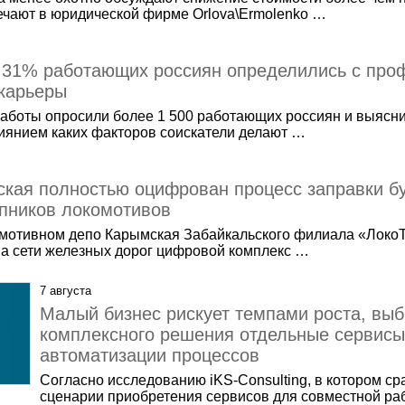
тмечают в юридической фирме Orlova\Ermolenko …
: 31% работающих россиян определились с про
 карьеры
аботы опросили более 1 500 работающих россиян и выясни
лиянием каких факторов соискатели делают …
кая полностью оцифрован процесс заправки бу
пников локомотивов
омотивном депо Карымская Забайкальского филиала «Локо
а сети железных дорог цифровой комплекс …
7 августа
Малый бизнес рискует темпами роста, вы
комплексного решения отдельные сервисы
автоматизации процессов
Согласно исследованию iKS-Consulting, в котором с
сценарии приобретения сервисов для совместной ра