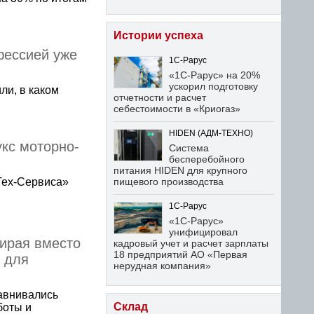
Истории успеха
фессией уже
1С-Рарус
«1С-Рарус» на 20%
ускорил подготовку
ли, в каком
отчетности и расчет
себестоимости в «Криогаз»
HIDEN (АДМ-ТЕХНО)
кс моторно-
Система
бесперебойного
питания HIDEN для крупного
пищевого производства
Тех-Сервиса»
1С-Рарус
«1С-Рарус»
унифицировал
бирая вместо
кадровый учет и расчет зарплаты
18 предприятий АО «Первая
 для
нерудная компания»
равнивались
Склад
боты и