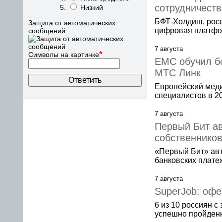
сотрудничест
Низкий
БФТ-Холдинг, рос
Защита от автоматических
цифровая платфо
сообщений
7 августа
*
Символы на картинке
EMC обучил б
МТС Линк
Европейский меди
специалистов в 2
7 августа
Первый Бит ав
собственнико
«Первый Бит» ав
банковских плате
7 августа
SuperJob: офе
6 из 10 россиян с
успешно пройденн