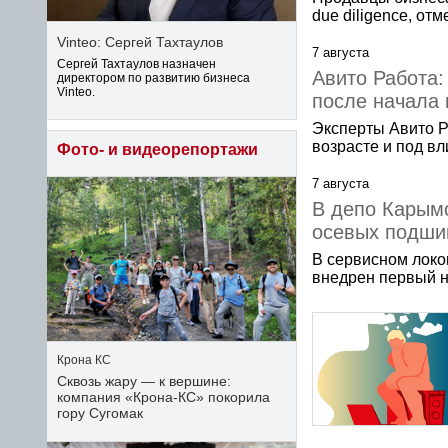
due diligence, о
Vinteo: Сергей Тахтаулов
7 августа
Сергей Тахтаулов назначен
Авито Работа
директором по развитию бизнеса
Vinteo.
после начала
Эксперты Авито Р
возрасте и под в
Фото- и видеорепортажи
7 августа
В депо Карымс
осевых подши
В сервисном лок
внедрен первый н
Крона КС
Сквозь жару — к вершине:
компания «Крона‑КС» покорила
гору Сугомак