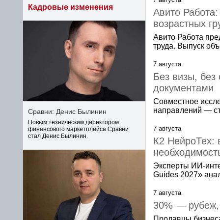
Кадровые изменения
Авито Работа:
возрастных гр
Авито Работа пре
труда. Выпуск об
7 августа
Без визы, без 
документами
Совместное иссле
направлений — с
Сравни: Денис Былинин
Новым техническим директором
7 августа
финансового маркетплейса Сравни
стал Денис Былинин.
К2 НейроТех: 
необходимост
Эксперты ИИ-инте
Guides 2027» анал
7 августа
30% — рубеж,
Продавцы бизнеса