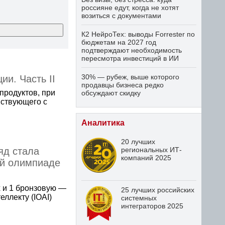
россияне едут, когда не хотят
возиться с документами
К2 НейроТех: выводы Forrester по
бюджетам на 2027 год
подтверждают необходимость
пересмотра инвестиций в ИИ
30% — рубеж, выше которого
ии. Часть II
продавцы бизнеса редко
продуктов, при
обсуждают скидку
йствующего с
Аналитика
20 лучших
региональных ИТ-
яд стала
компаний 2025
й олимпиаде
х и 1 бронзовую —
25 лучших российских
ллекту (IOAI)
системных
интеграторов 2025