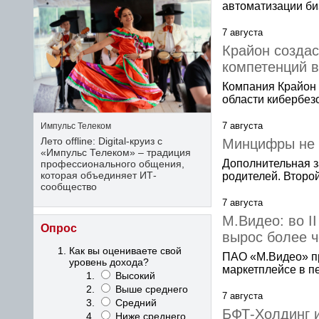
автоматизации б
7 августа
Крайон создас
компетенций в
Компания Крайон 
области кибербез
7 августа
Импульс Телеком
Лето offline: Digital-круиз с
Минцифры не п
«Импульс Телеком» – традиция
Дополнительная з
профессионального общения,
которая объединяет ИТ-
родителей. Второ
сообщество
7 августа
М.Видео: во I
Опрос
вырос более ч
Как вы оцениваете свой
ПАО «М.Видео» п
уровень дохода?
маркетплейсе в пе
Высокий
Выше среднего
7 августа
Средний
БФТ-Холдинг 
Ниже среднего