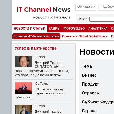
Об издании
Подборк
Поиск:
НОВОСТИ И СТАТЬИ
КАДРЫ
ФОТО/ВИДЕО
АНАЛИТИКА
С
НОМЕРА
Новости ИТ-бизнеса и статьи
Проекты с Global Digital Space
П
Успех в партнерстве
Новости
Curator
Дмитрий Ткачев,
Тема
CURATOR: «Наше
главное преимущество — в том,
что партнёру с нами легко»
Бизнес
Продукт
ICL Техно
ICL Техно: между
Отрасль
«крепче стали» и
гибкостью
Субъект Федер
Curator
Страна
Дмитрий Ткачев,