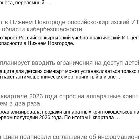
изнеса, переломный …
т в Нижнем Новгороде российско-киргизский ИТ
 области кибербезопасности
откроет Российско-кыргызский учебно-практический ИТ-цен
опасности в Нижнем Новгороде.
ланирует вводить ограничения на доступ детей
ащита для детских сим-карт может устанавливаться только
й пакет антимошеннических мер, принятый в июне …
I квартале 2026 года спрос на аппаратные крип
ем в два раза
роанализировала продажи аппаратных криптокошельков на
рвом полугодии 2026 года. По итогам II квартала …
и Циан подписали соглашение об информацион