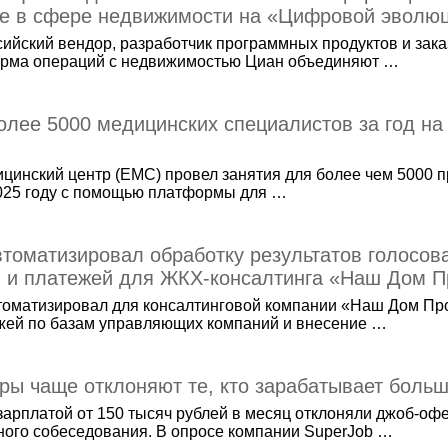
ве в сфере недвижимости на «Цифровой эволю
сийский вендор, разработчик программных продуктов и зак
рма операций с недвижимостью Циан объединяют …
олее 5000 медицинских специалистов за год н
цинский центр (EMC) провел занятия для более чем 5000
025 году с помощью платформы для …
томатизировал обработку результатов голосов
в и платежей для ЖКХ-консалтинга «Наш Дом П
томатизировал для консалтинговой компании «Наш Дом Пр
жей по базам управляющих компаний и внесение …
ры чаще отклоняют те, кто зарабатывает боль
 зарплатой от 150 тысяч рублей в месяц отклоняли джоб-оф
ого собеседования. В опросе компании SuperJob …