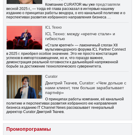
Компанию CURATOR мы уже
представляли
весной 2025 г., — тогда её глава рассказал в интервью нашему
изданию о принципах работы вендора, о его канальной политике и о
перспективах развития избранного направления бизнеса …
ICL Техно
ICL Техно: между «крепче стали» и
гибкостью
«Стали крепче!» — лаконичный слоган XII
мультивендорного форума ICL Partner Connect
в 2025 г. приобрел особое значение. Это не просто констатация
успехов в импортозамещении, но и, что гораздо важнее,
демонстрация реальной готовности к дальнейшей напряженной
борьбе за достижение технологического суверенитета.
Curator
Дмитрий Ткачев, Curator: «Чем дольше с
нами клиент, тем больше зарабатывает
партнёр»
О принципах работы компании, её канальной
политике и перспективах развития избранного ею направления
бизнеса изданию IT Channel News рассказывает генеральный
директор Curator Дмитрий Ткачев.
Промопрограммы