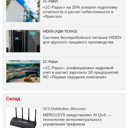
1С-Рарус
«1С-Рарус» на 20% ускорил подготовку
отчетности и расчет себестоимости в
«Криогаз»
HIDEN (АДМ-ТЕХНО)
Система бесперебойного питания HIDEN
для крупного пищевого производства
1С-Рарус
«1С-Рарус» унифицировал кадровый
учет и расчет зарплаты 18 предприятий
АО «Первая нерудная компания»
Склад
OCS Distribution
,
Mercusys
MERCUSYS представляет AI QoS —
технологию интеллектуального
управления трафиком