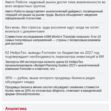
Авито Работа: кадровый рынок достиг пика вовлеченности во
всех возрастных группах
Авито Работа представляет аналитический дайджест, посвященный
текущей ситуации на рынке труда. Выпуск объединяет сведения
официальной статистики …
Без визы, без стресса: куда россияне едут, когда не хотят
возиться с документами
Совместное исследование eSIM.World и Travelata показало: 9 из 10
самых популярных направлений — страны с безвизовым режимом
для россиян
К2 НейроТех: выводы Forrester по бюджетам на 2027 год
подтверждают необходимость пересмотра инвестиций в ИИ
Эксперты ИИ-интегратора полного цикла К2 НейроТех
проанализировали «Budget Planning Guides 2027» аналитической
компании Forrester и отметили, что …
30% — рубеж, выше которого продавцы бизнеса редко
обсуждают скидку
Продавцы бизнеса менее охотно обсуждают снижение стоимости
более чем на 30% по итогам due diligence, отмечают в юридической
фирме Orlova\Ermolenko …
Аналитика