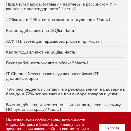
Якоря или паруса: готовы ли партнёры в российском ИТ-
канале к моновендорности? Часть I
«Облака» и ПАКи: синтез вместо конкуренции. Часть I
Как погодЫ влияют на ЦОДы. Часть I
АСУ ТП: эволюция, драйверы, риски и пр. Часть I
Как погодЫ влияют на ЦОДы. Часть II
Бесперебойность уходит в облако? Часть I
IT Channel News назовет лучших российских ИТ-
дистрибьюторов
79% респондентов считают, что реклама влияет на доверие к
бренду, а 72% используют ее при выборе товаров и услуг
Быстро, дёшево, качественно — что делать, если заказчику
ПО нужно всё сразу? Часть I
Мы используем cookie-файлы, возможности
АСУ ТП на пятый год активного импортозамещения. Часть II
Яндекс.Метрики и SberAds для наилучшего
Принять
представления нашего сайта в соответствии с