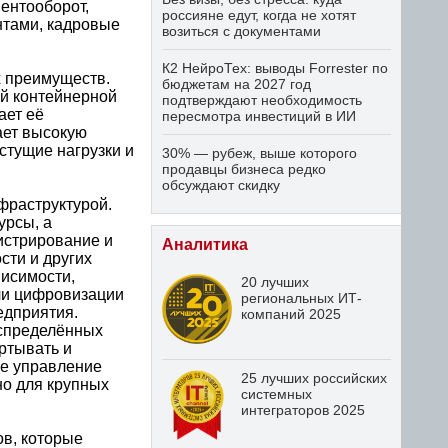
ентооборот,
россияне едут, когда не хотят
нтами, кадровые
возиться с документами
К2 НейроТех: выводы Forrester по
х преимуществ.
бюджетам на 2027 год
ой контейнерной
подтверждают необходимость
ает её
пересмотра инвестиций в ИИ
ает высокую
стущие нагрузки и
30% — рубеж, выше которого
продавцы бизнеса редко
обсуждают скидку
фраструктурой.
урсы, а
истрирование и
Аналитика
сти и других
висимости,
20 лучших
чи цифровизации
региональных ИТ-
едприятия.
компаний 2025
аспределённых
ртывать и
ое управление
25 лучших российских
но для крупных
системных
интеграторов 2025
ов, которые