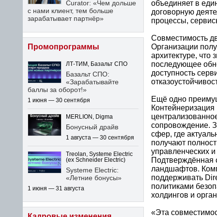
объединяет в еди
Curator: «Чем дольше
с нами клиент, тем больше
договорную деяте
зарабатывает партнёр»
процессы, сервис
Совместимость дв
Организации полу
Промопрограммы
архитектуре, что 
последующее обно
ЛТ-ТИМ, Базальт СПО
доступность серв
Базальт СПО:
отказоустойчивос
«Зарабатывайте
баллы за оборот!»
Ещё одно преимущ
1 июня — 30 сентября
Контейнеризация 
централизованное
MERLION, Digma
сопровождение. З
Бонусный драйв
сфер, где актуал
1 августа — 30 сентября
получают полност
управленческих и
Treolan, Systeme Electric
Подтверждённая с
(ex Schneider Electric)
ландшафтов. Комп
Systeme Electric:
поддерживать Dir
«Летние бонусы»
политиками безоп
1 июня — 31 августа
холдингов и орга
«Эта совместимос
Кадровые изменения