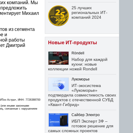
их компаний. Мы
 предложить
25 лучших
региональных ИТ-
ментирует Михаил
компаний 2024
ов из сегмента
е и
ной работы
Новые ИТ-продукты
яет Дмитрий
Röndell
Набор для каждой
кухни: новые
коллекции ножей Rondell
Лукоморье
ИТ-экосистема
«Лукоморье»
подтвердила совместимость своих
продуктов с отечественной СУБД
ИТех-Астра», ИНН: 7726388700
«Квант-Гибрид»
 (или иными законными
лиц, связанные с нарушением
Сайбер Электро
ИБП Эксперт 3Ф –
готовое решение для
самых сложных проектов