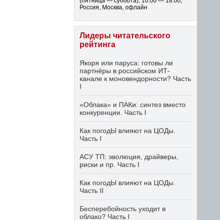
(пятница — суббота)
,
10:00 — 18:00
,
Россия, Москва, офлайн
Лидеры читательского
рейтинга
Якоря или паруса: готовы ли
партнёры в российском ИТ-
канале к моновендорности? Часть
I
«Облака» и ПАКи: синтез вместо
конкуренции. Часть I
Как погодЫ влияют на ЦОДы.
Часть I
АСУ ТП: эволюция, драйверы,
риски и пр. Часть I
Как погодЫ влияют на ЦОДы.
Часть II
Бесперебойность уходит в
облако? Часть I