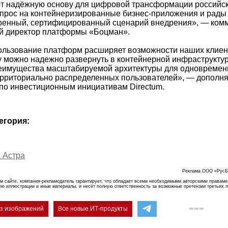
т надёжную основу для цифровой трансформации российск
прос на контейнеризированные бизнес-приложения и рады
еренный, сертифицированный сценарий внедрения», — ком
ий директор платформы «Боцман».
льзование платформ расширяет возможности наших клиент
му можно надежно развернуть в контейнерной инфраструктур
реимущества масштабируемой архитектуры для одновремен
ерриториально распределенных пользователей», — дополн
 по инвестиционным инициативам Directum.
егория:
 Астра
Реклама ООО «РусБ
м сайте, компания-рекламодатель гарантирует, что обладает всеми необходимыми авторскими правами
ею иллюстрации и иные материалы, и несёт полную ответственность за возможные претензии третьих 
ез изображений
Все новые ИТ-продукты