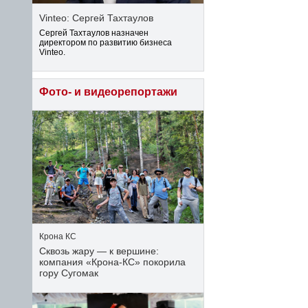
Vinteo: Сергей Тахтаулов
Сергей Тахтаулов назначен
директором по развитию бизнеса
Vinteo.
Фото- и видеорепортажи
Крона КС
Сквозь жару — к вершине:
компания «Крона‑КС» покорила
гору Сугомак