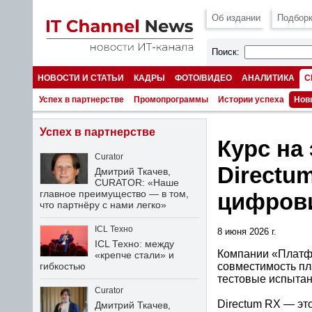
Об издании
Подборк
Поиск:
НОВОСТИ И СТАТЬИ
КАДРЫ
ФОТО/ВИДЕО
АНАЛИТИКА
С
НОМЕРА
Успех в партнерстве
Промопрограммы
Истории успеха
Нов
Успех в партнерстве
Курс на
Curator
Directu
Дмитрий Ткачев,
CURATOR: «Наше
главное преимущество — в том,
цифров
что партнёру с нами легко»
ICL Техно
8 июня 2026 г.
ICL Техно: между
Компании «Платфо
«крепче стали» и
совместимость пл
гибкостью
тестовые испытан
Curator
Directum RX — эт
Дмитрий Ткачев,