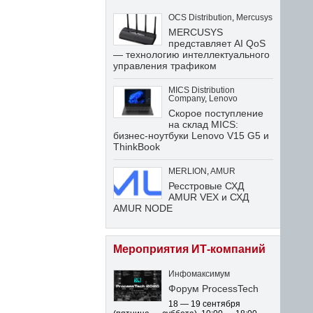
OCS Distribution
,
Mercusys
MERCUSYS
представляет AI QoS
— технологию интеллектуального
управления трафиком
MICS Distribution
Company
,
Lenovo
Скорое поступление
на склад MICS:
бизнес-ноутбуки Lenovo V15 G5 и
ThinkBook
MERLION
,
AMUR
Ресстровые СХД
AMUR VEX и СХД
AMUR NODE
Мероприятия ИТ-компаний
Инфомаксимум
Форум ProcessTech
18 — 19 сентября