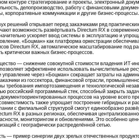
ном контуре стратегирование и проекты, электронный докум
льность, делопроизводство, работу с финансовыми докуме
ы, корпоративные коммуникации и другие бизнес-процессы.
ух решений открывает перед заказчиками ряд практически
чают возможность развёртывать Directum RX в современн
значительно ускоряет ввод системы в эксплуатацию и упрощ
вление. «Боцман» как платформа оркестрации обеспечив
исов Directum RX, автоматическое масштабирование под ра
ть критически важных бизнес-процессов.
ество — снижение совокупной стоимости владения ИТ-ин
позволяет эффективнее использовать вычислительные рес
 управление через «Боцман» сокращает затраты на админ
аказчики из госсектора, финансовой отрасли, промышленно
ьны требования импортозамещения и технологической неза
ью российский программный стек, способный закрыть зада
 документоориентированных процессов на уровне всего пр
овместимость также упрощает построение гибридных и р
ании с филиальной структурой смогут единообразно развё
ectum RX в разных регионах, обеспечивая централизованн
асности, мониторингом и обновлениями. Это особенно цен
низаций с географически распределённой сетью.
ть — пример синергии двух зрелых отечественных продукт