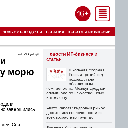
НОВЫЕ ИТ-ПРОДУКТЫ
СОБЫТИЯ
КАТАЛОГ ИТ-КОМПАНИЙ
Новости ИТ-бизнеса и
erid: 2SDnjedpqt6
 и
статьи
му морю
Школьная сборная
России третий год
подряд стала
абсолютным
чемпионом на Международной
олимпиаде по искусственному
интеллекту
ердили
Авито Работа: кадровый рынок
шно завершились
достиг пика вовлеченности во
всех возрастных группах
нией. Она
Без визы, без стресса: куда