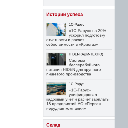
Истории успеха
1С-Рарус
«1С-Рарус» на 20%
ускорил подготовку
отчетности и расчет
себестоимости в «Криогаз»
HIDEN (АДМ-ТЕХНО)
Система
бесперебойного
питания HIDEN для крупного
пищевого производства
1С-Рарус
«1С-Рарус»
унифицировал
кадровый учет и расчет зарплаты
18 предприятий АО «Первая
нерудная компания»
Склад