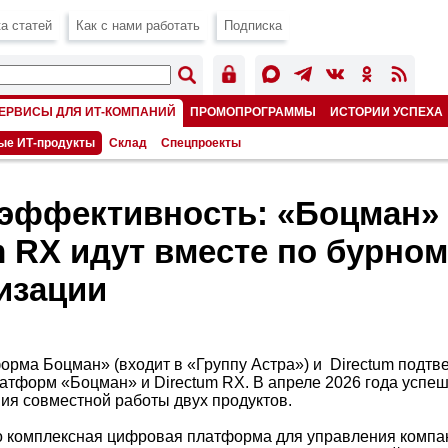
а статей
Как с нами работать
Подписка
ЕРВИСЫ ДЛЯ ИТ-КОМПАНИЙ
ПРОМОПРОГРАММЫ
ИСТОРИИ УСПЕХА
ые ИТ-продукты
Склад
Спецпроекты
 эффективность: «Боцман»
m RX идут вместе по бурно
изации
рма Боцман» (входит в «Группу Астра») и Directum подтв
атформ «Боцман» и Directum RX. В апреле 2026 года успе
ия совместной работы двух продуктов.
о комплексная цифровая платформа для управления компа