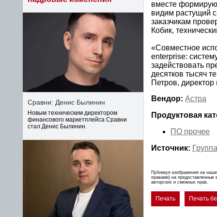
вместе формирую
видим растущий с
заказчикам пров
Кобик, техническ
«Совместное испо
enterprise: систе
задействовать п
десятков тысяч т
Петров, директор
Вендор:
Астра
Сравни: Денис Былинин
Новым техническим директором
Продуктовая кат
финансового маркетплейса Сравни
стал Денис Былинин.
ПО прочее
Источник:
Группа
Публикуя изображения на наше
правами) на предоставленные 
авторских и смежных прав.
Печать
Печать б