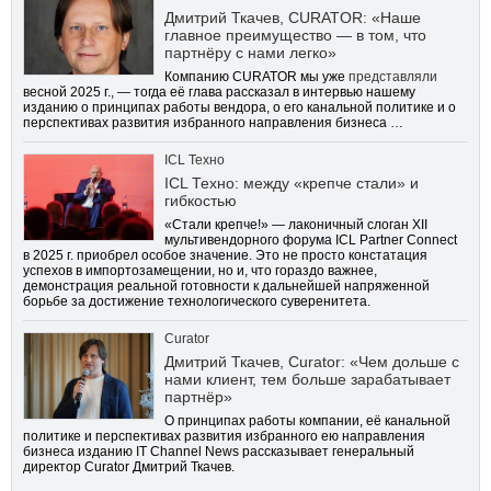
Дмитрий Ткачев, CURATOR: «Наше
главное преимущество — в том, что
партнёру с нами легко»
Компанию CURATOR мы уже
представляли
весной 2025 г., — тогда её глава рассказал в интервью нашему
изданию о принципах работы вендора, о его канальной политике и о
перспективах развития избранного направления бизнеса …
ICL Техно
ICL Техно: между «крепче стали» и
гибкостью
«Стали крепче!» — лаконичный слоган XII
мультивендорного форума ICL Partner Connect
в 2025 г. приобрел особое значение. Это не просто констатация
успехов в импортозамещении, но и, что гораздо важнее,
демонстрация реальной готовности к дальнейшей напряженной
борьбе за достижение технологического суверенитета.
Curator
Дмитрий Ткачев, Curator: «Чем дольше с
нами клиент, тем больше зарабатывает
партнёр»
О принципах работы компании, её канальной
политике и перспективах развития избранного ею направления
бизнеса изданию IT Channel News рассказывает генеральный
директор Curator Дмитрий Ткачев.