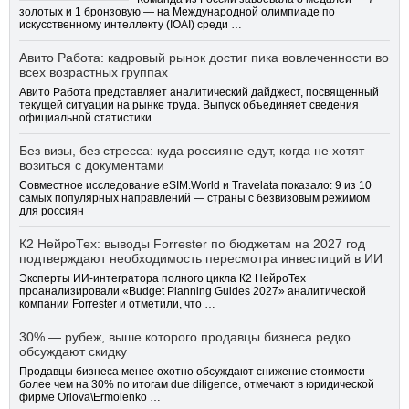
золотых и 1 бронзовую — на Международной олимпиаде по
искусственному интеллекту (IOAI) среди …
Авито Работа: кадровый рынок достиг пика вовлеченности во
всех возрастных группах
Авито Работа представляет аналитический дайджест, посвященный
текущей ситуации на рынке труда. Выпуск объединяет сведения
официальной статистики …
Без визы, без стресса: куда россияне едут, когда не хотят
возиться с документами
Совместное исследование eSIM.World и Travelata показало: 9 из 10
самых популярных направлений — страны с безвизовым режимом
для россиян
К2 НейроТех: выводы Forrester по бюджетам на 2027 год
подтверждают необходимость пересмотра инвестиций в ИИ
Эксперты ИИ-интегратора полного цикла К2 НейроТех
проанализировали «Budget Planning Guides 2027» аналитической
компании Forrester и отметили, что …
30% — рубеж, выше которого продавцы бизнеса редко
обсуждают скидку
Продавцы бизнеса менее охотно обсуждают снижение стоимости
более чем на 30% по итогам due diligence, отмечают в юридической
фирме Orlova\Ermolenko …