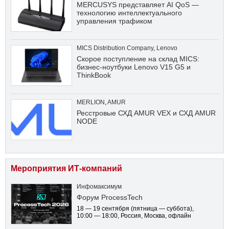
MERCUSYS представляет AI QoS —
технологию интеллектуального
управления трафиком
MICS Distribution Company
,
Lenovo
Скорое поступление на склад MICS:
бизнес-ноутбуки Lenovo V15 G5 и
ThinkBook
MERLION
,
AMUR
Ресстровые СХД AMUR VEX и СХД AMUR
NODE
Мероприятия ИТ-компаний
Инфомаксимум
Форум ProcessTech
18 — 19 сентября
(пятница — суббота)
,
10:00 — 18:00
, Россия, Москва, офлайн