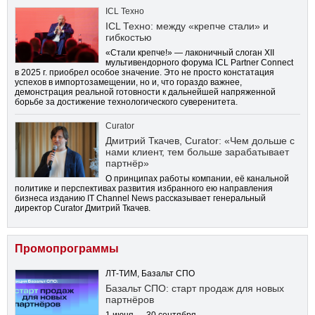
ICL Техно
ICL Техно: между «крепче стали» и
гибкостью
«Стали крепче!» — лаконичный слоган XII
мультивендорного форума ICL Partner Connect
в 2025 г. приобрел особое значение. Это не просто констатация
успехов в импортозамещении, но и, что гораздо важнее,
демонстрация реальной готовности к дальнейшей напряженной
борьбе за достижение технологического суверенитета.
Curator
Дмитрий Ткачев, Curator: «Чем дольше с
нами клиент, тем больше зарабатывает
партнёр»
О принципах работы компании, её канальной
политике и перспективах развития избранного ею направления
бизнеса изданию IT Channel News рассказывает генеральный
директор Curator Дмитрий Ткачев.
Промопрограммы
ЛТ-ТИМ, Базальт СПО
Базальт СПО: старт продаж для новых
партнёров