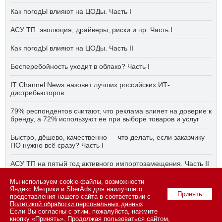
Как погодЫ влияют на ЦОДы. Часть I
АСУ ТП: эволюция, драйверы, риски и пр. Часть I
Как погодЫ влияют на ЦОДы. Часть II
Бесперебойность уходит в облако? Часть I
IT Channel News назовет лучших российских ИТ-
дистрибьюторов
79% респондентов считают, что реклама влияет на доверие к
бренду, а 72% используют ее при выборе товаров и услуг
Быстро, дёшево, качественно — что делать, если заказчику
ПО нужно всё сразу? Часть I
АСУ ТП на пятый год активного импортозамещения. Часть II
Мы используем cookie-файлы, возможности
Бесперебойность уходит в облако? Часть II
Яндекс.Метрики и SberAds для наилучшего
Принять
представления нашего сайта в соответствии с
Политикой обработки персональных данных
.
Если Вы согласны с этим, пожалуйста, нажмите
© 2026 ООО «СК ПРЕСС».
Политика конфиденциальности
кнопку «Принять». Продолжая пользоваться сайтом,
персональных данных
,
информация об авторских правах и порядке