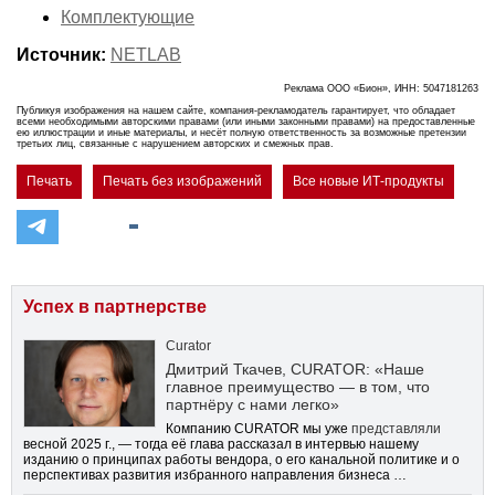
Комплектующие
Источник:
NETLAB
Реклама ООО «Бион», ИНН: 5047181263
Публикуя изображения на нашем сайте, компания-рекламодатель гарантирует, что обладает
всеми необходимыми авторскими правами (или иными законными правами) на предоставленные
ею иллюстрации и иные материалы, и несёт полную ответственность за возможные претензии
третьих лиц, связанные с нарушением авторских и смежных прав.
Печать
Печать без изображений
Все новые ИТ-продукты
Успех в партнерстве
Curator
Дмитрий Ткачев, CURATOR: «Наше
главное преимущество — в том, что
партнёру с нами легко»
Компанию CURATOR мы уже
представляли
весной 2025 г., — тогда её глава рассказал в интервью нашему
изданию о принципах работы вендора, о его канальной политике и о
перспективах развития избранного направления бизнеса …