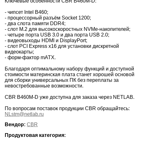
Ключевые особенности CBR B460M-D:
- чипсет Intel B460;
- процессорный разъём Socket 1200;
- два слота памяти DDR4;
- слот M.2 для высокоскоростных NVMe-накопителей;
- четыре порта USB 3.0 и два порта USB 2.0;
- видеовыходы HDMI и DisplayPort;
- слот PCI Express x16 для установки дискретной
видеокарты;
- форм-фактор mATX.
Благодаря оптимальному набору функций и доступной
стоимости материнская плата станет хорошей основой
для сборки универсальных ПК без переплаты за
невостребованные возможности.
CBR B460M-D уже доступна для заказа через NETLAB.
По вопросам поставок продукции CBR обращайтесь:
NLstm@netlab.ru
Вендор:
CBR
Продуктовая категория: