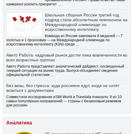
промышленной России». Правительство также
намерено усилить приоритет …
Школьная сборная России третий год
подряд стала абсолютным чемпионом на
Международной олимпиаде по
искусственному интеллекту
Команда из России завоевала 8 медалей — 7
золотых и 1 бронзовую — на Международной олимпиаде по
искусственному интеллекту (IOAI) среди …
Авито Работа: кадровый рынок достиг пика вовлеченности во
всех возрастных группах
Авито Работа представляет аналитический дайджест, посвященный
текущей ситуации на рынке труда. Выпуск объединяет сведения
официальной статистики …
Без визы, без стресса: куда россияне едут, когда не хотят
возиться с документами
Совместное исследование eSIM.World и Travelata показало: 9 из 10
самых популярных направлений — страны с безвизовым режимом
для россиян
Аналитика