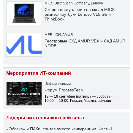
MICS Distribution Company
,
Lenovo
Скорое поступление на склад MICS:
бизнес-ноутбуки Lenovo V15 G5 и
ThinkBook
MERLION
,
AMUR
Ресстровые СХД AMUR VEX и СХД AMUR
NODE
Мероприятия ИТ-компаний
Инфомаксимум
Форум ProcessTech
18 — 19 сентября
(пятница — суббота)
,
10:00 — 18:00
, Россия, Москва, офлайн
Лидеры читательского рейтинга
«Облака» и ПАКи: синтез вместо конкуренции. Часть I