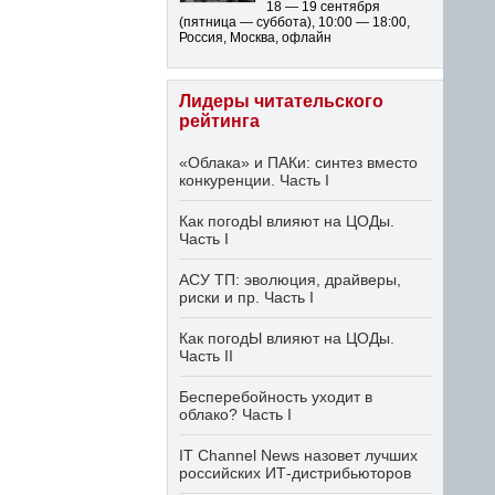
18 — 19 сентября
(пятница — суббота)
,
10:00 — 18:00
,
Россия, Москва, офлайн
Лидеры читательского
рейтинга
«Облака» и ПАКи: синтез вместо
конкуренции. Часть I
Как погодЫ влияют на ЦОДы.
Часть I
АСУ ТП: эволюция, драйверы,
риски и пр. Часть I
Как погодЫ влияют на ЦОДы.
Часть II
Бесперебойность уходит в
облако? Часть I
IT Channel News назовет лучших
российских ИТ-дистрибьюторов