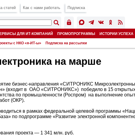
а статей
Как с нами работать
Подписка
ЕРВИСЫ ДЛЯ ИТ-КОМПАНИЙ
ПРОМОПРОГРАММЫ
ИСТОРИИ УСПЕХА
роекты с НКО «я-ИТ-ы»
Подписка на рассылки
ектроника на марше
иятие бизнес-направления «СИТРОНИКС Микроэлектронн
» (входит в ОАО «СИТРОНИКС») победило в 15 открытых
нтства по промышленности (Роспром) на выполнение опыт
абот (ОКР).
оводиться в рамках федеральной целевой программы «На
база» по подпрограмме «Развитие электронной компонентн
ания проекта — 1 341 млн. руб.