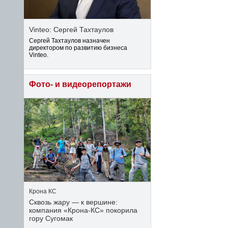
Vinteo: Сергей Тахтаулов
Сергей Тахтаулов назначен
директором по развитию бизнеса
Vinteo.
Фото- и видеорепортажи
Крона КС
Сквозь жару — к вершине:
компания «Крона‑КС» покорила
гору Сугомак