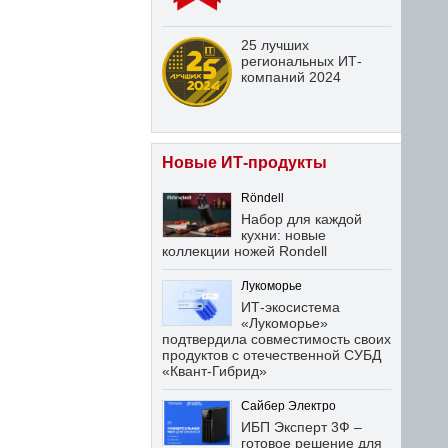
25 лучших
региональных ИТ-
компаний 2024
Новые ИТ-продукты
Röndell
Набор для каждой
кухни: новые
коллекции ножей Rondell
Лукоморье
ИТ-экосистема
«Лукоморье»
подтвердила совместимость своих
продуктов с отечественной СУБД
«Квант-Гибрид»
Сайбер Электро
ИБП Эксперт 3Ф –
готовое решение для