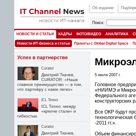
Об издании
Подборк
Поиск:
НОВОСТИ И СТАТЬИ
КАДРЫ
ФОТО/ВИДЕО
АНАЛИТИКА
С
НОМЕРА
Новости ИТ-бизнеса и статьи
Проекты с Global Digital Space
П
Успех в партнерстве
Микроэл
Curator
Дмитрий Ткачев,
5 июля 2007 г.
CURATOR: «Наше
Головное предпр
главное преимущество — в том,
что партнёру с нами легко»
«НИИМЭ и Микрон
Федерального аге
ICL Техно
конструкторских р
ICL Техно: между
«крепче стали» и
Все ОКР будут пр
гибкостью
технологическая 
-2011 гг.».
Curator
Дмитрий Ткачев,
Объем финансиров