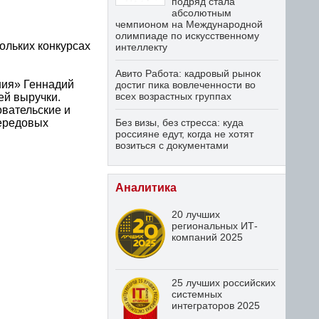
подряд стала
абсолютным
чемпионом на Международной
олимпиаде по искусственному
ольких конкурсах
интеллекту
Авито Работа: кадровый рынок
ия» Геннадий
достиг пика вовлеченности во
всех возрастных группах
ей выручки.
вательские и
передовых
Без визы, без стресса: куда
россияне едут, когда не хотят
возиться с документами
Аналитика
20 лучших
региональных ИТ-
компаний 2025
25 лучших российских
системных
интеграторов 2025