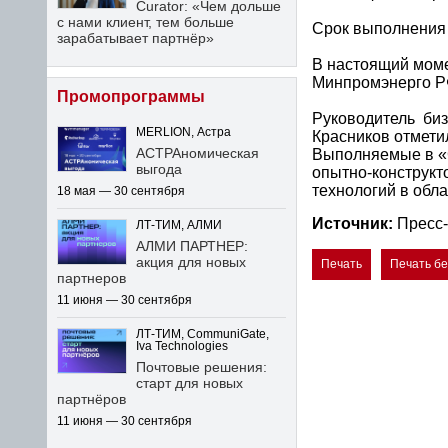
Curator: «Чем дольше
с нами клиент, тем больше
Срок выполнения 
зарабатывает партнёр»
В настоящий моме
Минпромэнерго Р
Промопрограммы
Руководитель би
MERLION, Астра
Красников отмети
АСТРАномическая
Выполняемые в «
выгода
опытно-конструкт
технологий в обл
18 мая — 30 сентября
Источник:
Пресс-
ЛТ-ТИМ, АЛМИ
АЛМИ ПАРТНЕР:
акция для новых
Печать
Печать б
партнеров
11 июня — 30 сентября
ЛТ-ТИМ, CommuniGate,
Iva Technologies
Почтовые решения:
старт для новых
партнёров
11 июня — 30 сентября