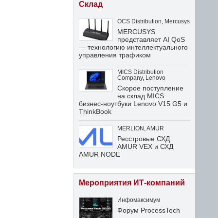
Склад
OCS Distribution
,
Mercusys
MERCUSYS
представляет AI QoS
— технологию интеллектуального
управления трафиком
MICS Distribution
Company
,
Lenovo
Скорое поступление
на склад MICS:
бизнес-ноутбуки Lenovo V15 G5 и
ThinkBook
MERLION
,
AMUR
Ресстровые СХД
AMUR VEX и СХД
AMUR NODE
Мероприятия ИТ-компаний
Инфомаксимум
Форум ProcessTech