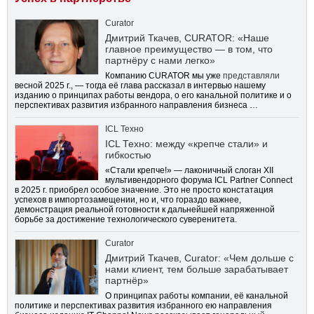
Curator
Дмитрий Ткачев, CURATOR: «Наше
главное преимущество — в том, что
партнёру с нами легко»
Компанию CURATOR мы уже
представляли
весной 2025 г., — тогда её глава рассказал в интервью нашему
изданию о принципах работы вендора, о его канальной политике и о
перспективах развития избранного направления бизнеса …
ICL Техно
ICL Техно: между «крепче стали» и
гибкостью
«Стали крепче!» — лаконичный слоган XII
мультивендорного форума ICL Partner Connect
в 2025 г. приобрел особое значение. Это не просто констатация
успехов в импортозамещении, но и, что гораздо важнее,
демонстрация реальной готовности к дальнейшей напряженной
борьбе за достижение технологического суверенитета.
Curator
Дмитрий Ткачев, Curator: «Чем дольше с
нами клиент, тем больше зарабатывает
партнёр»
О принципах работы компании, её канальной
политике и перспективах развития избранного ею направления