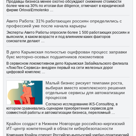
Продавцы бизнеса менее охотно обсуждают снижение стоимости
более чем на 30% по итогам due diligence, отмечают в юридической
фирме Orlova\Ermolenko …
Авито Работа: 31% работающих россиян определились с
профессией уже после начала карьеры
Эксперты Авито Работы опросили более 1 500 работающих россиян и
выяснили, в каком возрасте и под влиянием каких факторов
соискатели делают …
В депо Карымская полностью оцифрован процесс заправки
букс моторно-осевых подшипников локомотивов
В сервисном локомотивном депо Карымская Забайкальского филиала
«ЛокоТех-Сервиса» внедрен первый на сети железных дорог
цифровой комплекс …
Малый бизнес рискует темпами роста,
выбирая вместо комплексного решения
отдельные сервисы для автоматизации
процессов
Согласно исследованию iKS-Consulting, в
котором сравнивались сценарии приобретения сервисов для
совместной работы и автоматизации бизнеса, переломный …
Крайон создаст в Нижнем Новгороде российско-киргизский
ИТ-центр компетенций в области кибербезопасности
Компания Крайон откроет Российско-кыргызский учебно-практический