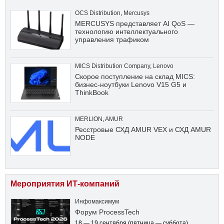
OCS Distribution
,
Mercusys
MERCUSYS представляет AI QoS —
технологию интеллектуального
управления трафиком
MICS Distribution Company
,
Lenovo
Скорое поступление на склад MICS:
бизнес-ноутбуки Lenovo V15 G5 и
ThinkBook
MERLION
,
AMUR
Ресстровые СХД AMUR VEX и СХД AMUR
NODE
Мероприятия ИТ-компаний
Инфомаксимум
Форум ProcessTech
18 — 19 сентября
(пятница — суббота)
,