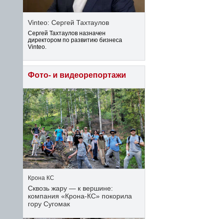
Vinteo: Сергей Тахтаулов
Сергей Тахтаулов назначен
директором по развитию бизнеса
Vinteo.
Фото- и видеорепортажи
Крона КС
Сквозь жару — к вершине:
компания «Крона‑КС» покорила
гору Сугомак