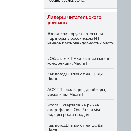
Россия, Москва, офлайн
Лидеры читательского
рейтинга
Якоря или паруса: готовы ли
партнёры в российском ИТ-
канале к моновендорности? Часть
I
«Облака» и ПАКи: синтез вместо
конкуренции. Часть I
Как погодЫ влияют на ЦОДы.
Часть I
АСУ ТП: эволюция, драйверы,
риски и пр. Часть I
Итоги II квартала на рынке
смартфонов: OnePlus и vivo —
лидеры роста продаж
Как погодЫ влияют на ЦОДы.
Часть II