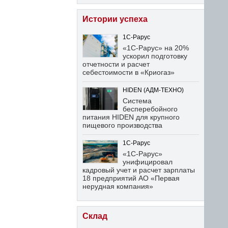
Истории успеха
1С-Рарус
«1С-Рарус» на 20%
ускорил подготовку
отчетности и расчет
себестоимости в «Криогаз»
HIDEN (АДМ-ТЕХНО)
Система
бесперебойного
питания HIDEN для крупного
пищевого производства
1С-Рарус
«1С-Рарус»
унифицировал
кадровый учет и расчет зарплаты
18 предприятий АО «Первая
нерудная компания»
Склад