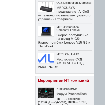
OCS Distribution
,
Mercusys
MERCUSYS
представляет AI QoS
— технологию интеллектуального
управления трафиком
MICS Distribution
Company
,
Lenovo
Скорое поступление
на склад MICS:
бизнес-ноутбуки Lenovo V15 G5 и
ThinkBook
MERLION
,
AMUR
Ресстровые СХД
AMUR VEX и СХД
AMUR NODE
Мероприятия ИТ-компаний
Инфомаксимум
Форум ProcessTech
18 — 19 сентября
(пятница — суббота)
,
10:00 — 18:00
,