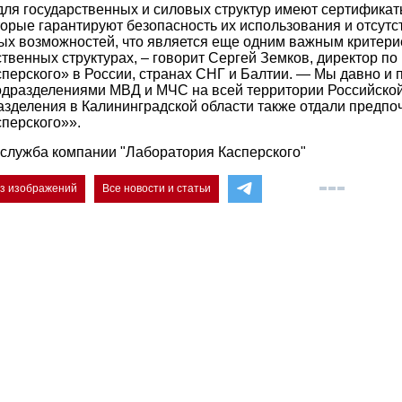
ля государственных и силовых структур имеют сертифика
торые гарантируют безопасность их использования и отсутс
х возможностей, что является еще одним важным критери
ственных структурах, – говорит Сергей Земков, директор п
перского» в России, странах СНГ и Балтии. — Мы давно и 
одразделениями МВД и МЧС на всей территории Российско
разделения в Калининградской области также отдали предпо
перского»».
служба компании "Лаборатория Касперского"
ез изображений
Все новости и статьи