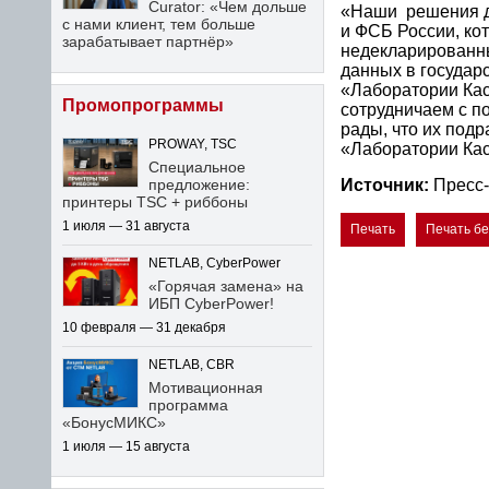
Curator: «Чем дольше
«Наши решения д
с нами клиент, тем больше
и ФСБ России, ко
зарабатывает партнёр»
недекларированны
данных в государ
«Лаборатории Кас
Промопрограммы
сотрудничаем с п
рады, что их под
PROWAY, TSC
«Лаборатории Кас
Специальное
предложение:
Источник:
Пресс-
принтеры TSC + риббоны
1 июля — 31 августа
Печать
Печать б
NETLAB, CyberPower
«Горячая замена» на
ИБП CyberPower!
10 февраля — 31 декабря
NETLAB, CBR
Мотивационная
программа
«БонусМИКС»
1 июля — 15 августа