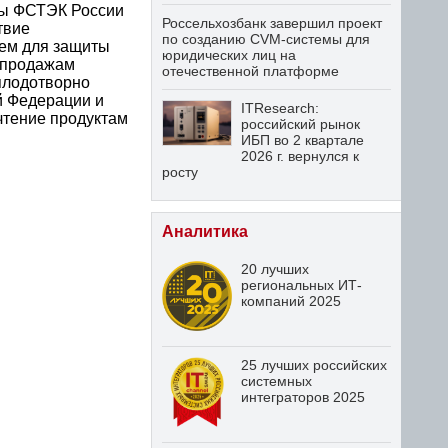
ты ФСТЭК России
Россельхозбанк завершил проект
твие
по созданию CVM-системы для
ем для защиты
юридических лиц на
о продажам
отечественной платформе
плодотворно
й Федерации и
ITResearch:
чтение продуктам
российский рынок
ИБП во 2 квартале
2026 г. вернулся к
росту
Аналитика
20 лучших
региональных ИТ-
компаний 2025
25 лучших российских
системных
интеграторов 2025