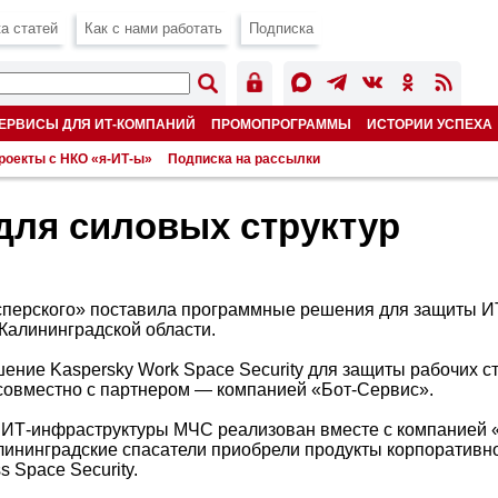
а статей
Как с нами работать
Подписка
ЕРВИСЫ ДЛЯ ИТ-КОМПАНИЙ
ПРОМОПРОГРАММЫ
ИСТОРИИ УСПЕХА
роекты с НКО «я-ИТ-ы»
Подписка на рассылки
для силовых структур
сперского» поставила программные решения для защиты И
Калининградской области.
ение Kaspersky Work Space Security для защиты рабочих с
овместно с партнером — компанией «Бот-Сервис».
 ИТ-инфраструктуры МЧС реализован вместе с компанией 
лининградские спасатели приобрели продукты корпоративн
s Space Security.