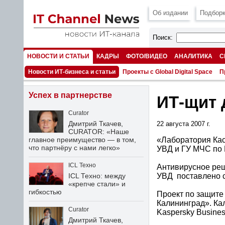
Об издании
Подборк
Поиск:
НОВОСТИ И СТАТЬИ
КАДРЫ
ФОТО/ВИДЕО
АНАЛИТИКА
С
НОМЕРА
Новости ИТ-бизнеса и статьи
Проекты с Global Digital Space
П
Успех в партнерстве
ИТ-щит 
Curator
Дмитрий Ткачев,
22 августа 2007 г.
CURATOR: «Наше
«Лаборатория Ка
главное преимущество — в том,
что партнёру с нами легко»
УВД и ГУ МЧС по 
ICL Техно
Антивирусное реш
УВД поставлено с
ICL Техно: между
«крепче стали» и
гибкостью
Проект по защите
Калининград». Ка
Curator
Kaspersky Busines
Дмитрий Ткачев,