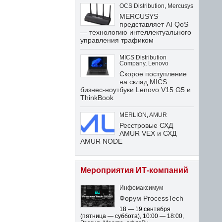
OCS Distribution
,
Mercusys
MERCUSYS
представляет AI QoS
— технологию интеллектуального
управления трафиком
MICS Distribution
Company
,
Lenovo
Скорое поступление
на склад MICS:
бизнес-ноутбуки Lenovo V15 G5 и
ThinkBook
MERLION
,
AMUR
Ресстровые СХД
AMUR VEX и СХД
AMUR NODE
Мероприятия ИТ-компаний
Инфомаксимум
Форум ProcessTech
18 — 19 сентября
(пятница — суббота)
,
10:00 — 18:00
,