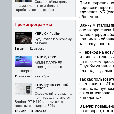
Curator: «Чем дольше
При внедрении н
с нами клиент, тем больше
перевели ядро тел
зарабатывает партнёр»
«дерево» IVR (си
абонентов.
Промопрограммы
Важным этапом п
оператора связи.
MERLION, Yealink
тарифицирует абон
Будь готов к высокому
принимать обраще
сезону!
карточку клиента
1 июля — 31 августа
«Переход на нову
значит, и степен
ЛТ-ТИМ, АЛМИ
на высоком проф
АЛМИ ПАРТНЕР:
Службы управлен
акция для новых
планах, — дальн
партнеров
11 июня — 30 сентября
Так как пользоват
специалисты ИТ-к
A1TIS Группа компаний,
баланс на нужном
Brother
автоматизированн
Оформляйте заказ на
инцидентах.
принтер для этикеток
Brother PT-H110 и получайте
кассеты со скидкой 50%
В целях повышени
разговоров, в ко
13 июля — 31 августа