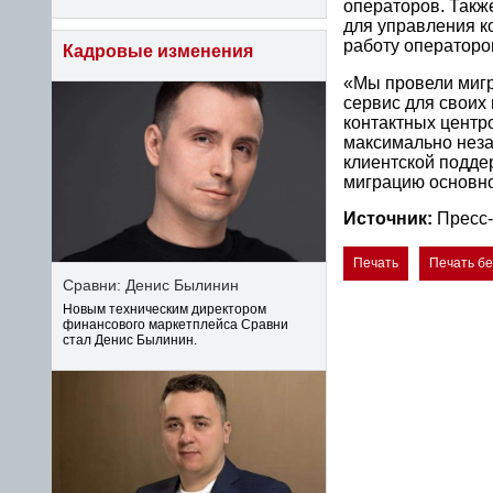
операторов. Такж
для управления к
работу операторо
Кадровые изменения
«Мы провели миг
сервис для своих
контактных центр
максимально неза
клиентской поддер
миграцию основно
Источник:
Пресс
Печать
Печать б
Сравни: Денис Былинин
Новым техническим директором
финансового маркетплейса Сравни
стал Денис Былинин.