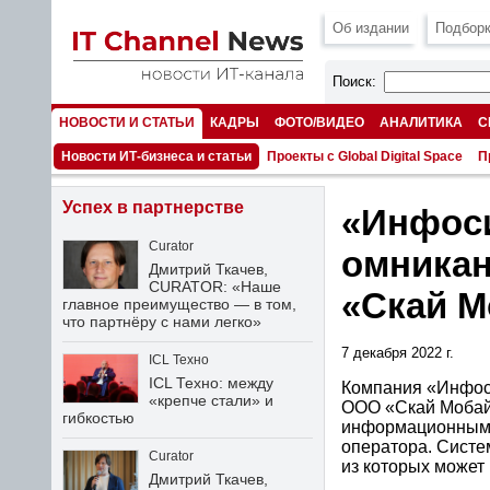
Об издании
Подборк
Поиск:
НОВОСТИ И СТАТЬИ
КАДРЫ
ФОТО/ВИДЕО
АНАЛИТИКА
С
НОМЕРА
Новости ИТ-бизнеса и статьи
Проекты с Global Digital Space
П
Успех в партнерстве
«Инфос
Curator
омника
Дмитрий Ткачев,
CURATOR: «Наше
«Скай М
главное преимущество — в том,
что партнёру с нами легко»
7 декабря 2022 г.
ICL Техно
ICL Техно: между
Компания «Инфос
«крепче стали» и
ООО «Скай Мобайл
гибкостью
информационными
оператора. Систе
Curator
из которых может
Дмитрий Ткачев,