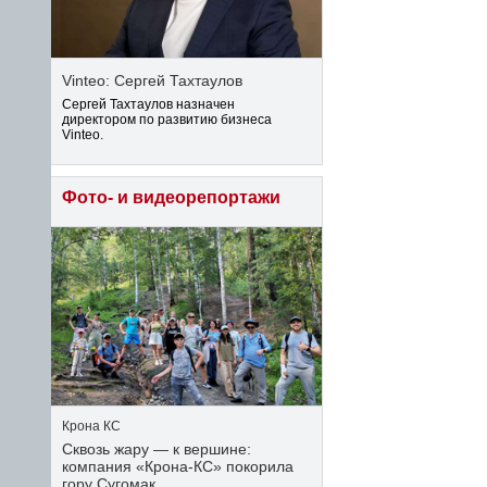
Vinteo: Сергей Тахтаулов
Сергей Тахтаулов назначен
директором по развитию бизнеса
Vinteo.
Фото- и видеорепортажи
Крона КС
Сквозь жару — к вершине:
компания «Крона‑КС» покорила
гору Сугомак