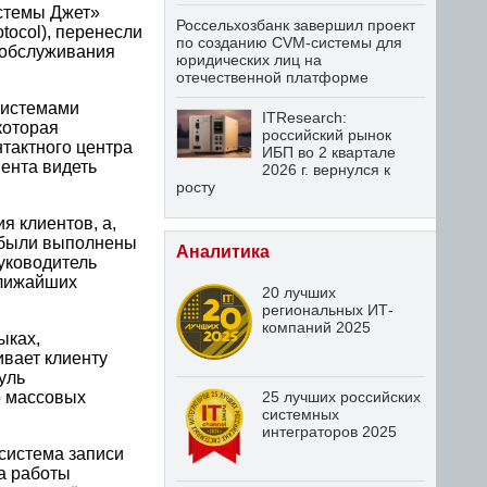
стемы Джет»
Россельхозбанк завершил проект
tocol), перенесли
по созданию CVM-системы для
ообслуживания
юридических лиц на
отечественной платформе
системами
ITResearch:
которая
российский рынок
нтактного центра
ИБП во 2 квартале
ента видеть
2026 г. вернулся к
росту
я клиентов, а,
у были выполнены
Аналитика
Руководитель
ближайших
20 лучших
региональных ИТ-
компаний 2025
ыках,
вает клиенту
уль
о массовых
25 лучших российских
системных
интеграторов 2025
система записи
ва работы