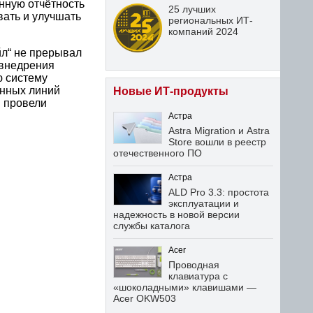
нную отчётность
25 лучших
вать и улучшать
региональных ИТ-
компаний 2024
л“ не прерывал
 внедрения
ю систему
енных линий
Новые ИТ-продукты
м провели
Астра
Astra Migration и Astra
Store вошли в реестр
отечественного ПО
Астра
ALD Pro 3.3: простота
эксплуатации и
надежность в новой версии
службы каталога
Acer
Проводная
клавиатура с
«шоколадными» клавишами —
Acer OKW503