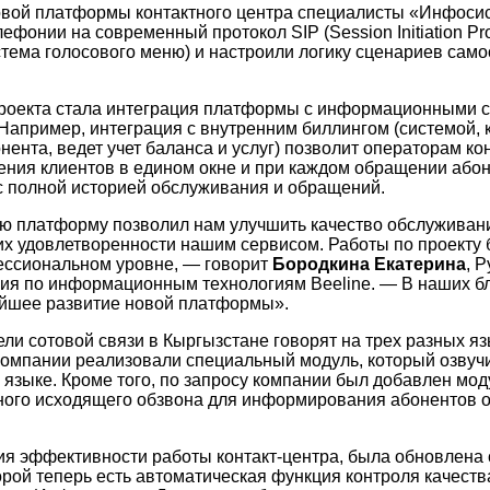
овой платформы контактного центра специалисты «Инфоси
ефонии на современный протокол SIP (Session Initiation Pro
стема голосового меню) и настроили логику сценариев сам
роекта стала интеграция платформы с информационными 
 Например, интеграция с внутренним биллингом (системой, 
ента, ведет учет баланса и услуг) позволит операторам ко
ния клиентов в едином окне и при каждом обращении абон
 с полной историей обслуживания и обращений.
ю платформу позволил нам улучшить качество обслуживани
ь их удовлетворенности нашим сервисом. Работы по проект
ессиональном уровне, — говорит
Бородкина Екатерина
, 
ия по информационным технологиям Beeline. — В наших 
ейшее развитие новой платформы».
ели сотовой связи в Кыргызстане говорят на трех разных яз
омпании реализовали специальный модуль, который озвучи
 языке. Кроме того, по запросу компании был добавлен мод
ого исходящего обзвона для информирования абонентов 
я эффективности работы контакт-центра, была обновлена 
торой теперь есть автоматическая функция контроля качест