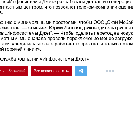
е в «Инфосистемы Джет» разработали детальную операцио
онтактным центром, что позволяет телеком-компании оцени
в.
рацию с минимальными простоями, чтобы ООО „Скай Мобай
 клиентов, — отмечает
Юрий Липкин
, руководитель группы
ов „Инфосистемы Джет“. — Чтобы сделать переход на нову
метным, мы сначала провели переключение менее загруж
жки, убедились, что все работает корректно, и только пото
й горячей линии».
-служба компании «Инфосистемы Джет»
ез изображений
Все новости и статьи