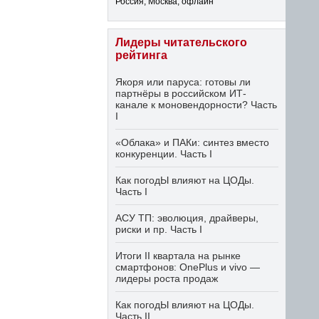
Россия, Москва, офлайн
Лидеры читательского
рейтинга
Якоря или паруса: готовы ли
партнёры в российском ИТ-
канале к моновендорности? Часть
I
«Облака» и ПАКи: синтез вместо
конкуренции. Часть I
Как погодЫ влияют на ЦОДы.
Часть I
АСУ ТП: эволюция, драйверы,
риски и пр. Часть I
Итоги II квартала на рынке
смартфонов: OnePlus и vivo —
лидеры роста продаж
Как погодЫ влияют на ЦОДы.
Часть II