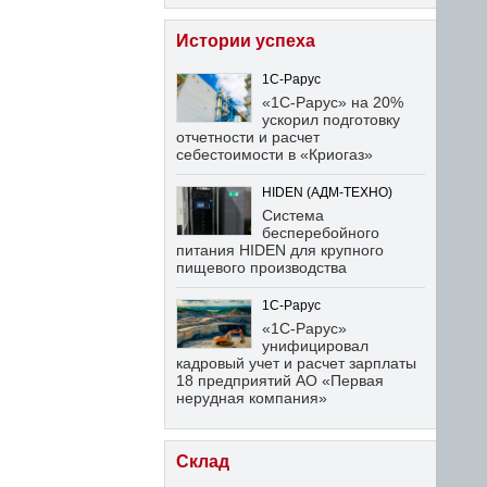
Истории успеха
1С-Рарус
«1С-Рарус» на 20%
ускорил подготовку
отчетности и расчет
себестоимости в «Криогаз»
HIDEN (АДМ-ТЕХНО)
Система
бесперебойного
питания HIDEN для крупного
пищевого производства
1С-Рарус
«1С-Рарус»
унифицировал
кадровый учет и расчет зарплаты
18 предприятий АО «Первая
нерудная компания»
Склад