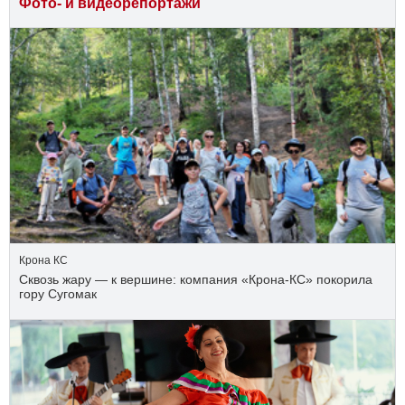
Фото- и видеорепортажи
Крона КС
Сквозь жару — к вершине: компания «Крона‑КС» покорила
гору Сугомак