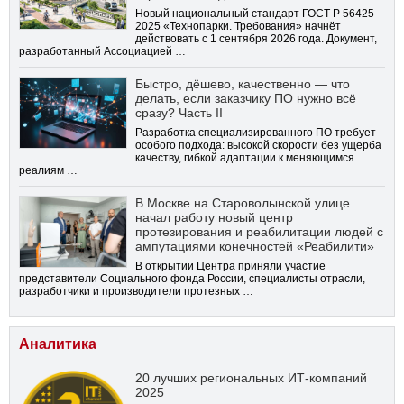
Новый национальный стандарт ГОСТ Р 56425-
2025 «Технопарки. Требования» начнёт
действовать с 1 сентября 2026 года. Документ,
разработанный Ассоциацией …
Быстро, дёшево, качественно — что
делать, если заказчику ПО нужно всё
сразу? Часть II
Разработка специализированного ПО требует
особого подхода: высокой скорости без ущерба
качеству, гибкой адаптации к меняющимся
реалиям …
В Москве на Староволынской улице
начал работу новый центр
протезирования и реабилитации людей с
ампутациями конечностей «Реабилити»
В открытии Центра приняли участие
представители Социального фонда России, специалисты отрасли,
разработчики и производители протезных …
Аналитика
20 лучших региональных ИТ-компаний
2025