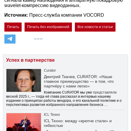
сигнала камер наблюдения и аппаратную покадровую
wavelet-компрессию видеоданных.
Источник:
Пресс-служба компании VOCORD
Печать
Печать без изображений
Все новости и статьи
Успех в партнерстве
Curator
Дмитрий Ткачев, CURATOR: «Наше
главное преимущество — в том, что
партнёру с нами легко»
Компанию CURATOR мы уже
представляли
весной 2025 г., — тогда её глава рассказал в интервью нашему
изданию о принципах работы вендора, о его канальной политике и о
перспективах развития избранного направления бизнеса …
ICL Техно
ICL Техно: между «крепче стали» и
гибкостью