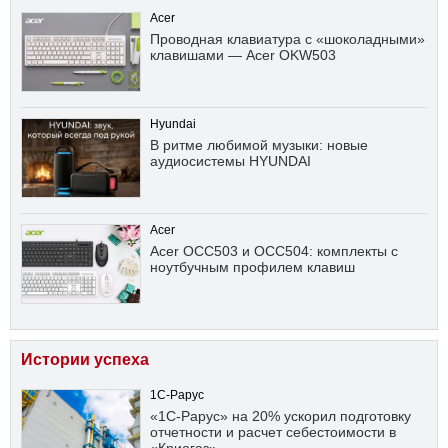
Acer
Проводная клавиатура с «шоколадными»
клавишами — Acer OKW503
Hyundai
В ритме любимой музыки: новые
аудиосистемы HYUNDAI
Acer
Acer OCC503 и OCC504: комплекты с
ноутбучным профилем клавиш
Истории успеха
1С-Рарус
«1С-Рарус» на 20% ускорил подготовку
отчетности и расчет себестоимости в