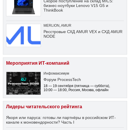
Скорое поступление на склад MICS:
бизнес-ноутбуки Lenovo V15 G5 и
ThinkBook
MERLION
,
AMUR
Ресстровые СХД AMUR VEX и СХД AMUR
NODE
Мероприятия ИТ-компаний
Инфомаксимум
Форум ProcessTech
18 — 19 сентября
(пятница — суббота)
,
10:00 — 18:00
, Россия, Москва, офлайн
Лидеры читательского рейтинга
Якоря или паруса: готовы ли партнёры в российском ИТ-
канале к моновендорности? Часть I