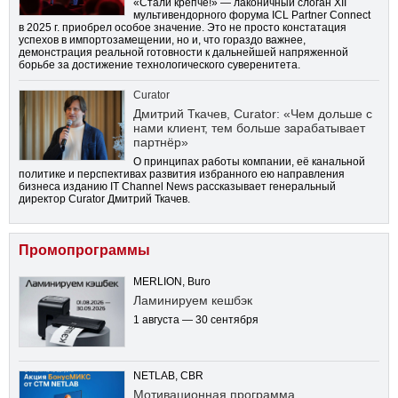
«Стали крепче!» — лаконичный слоган XII
мультивендорного форума ICL Partner Connect
в 2025 г. приобрел особое значение. Это не просто констатация
успехов в импортозамещении, но и, что гораздо важнее,
демонстрация реальной готовности к дальнейшей напряженной
борьбе за достижение технологического суверенитета.
Curator
Дмитрий Ткачев, Curator: «Чем дольше с
нами клиент, тем больше зарабатывает
партнёр»
О принципах работы компании, её канальной
политике и перспективах развития избранного ею направления
бизнеса изданию IT Channel News рассказывает генеральный
директор Curator Дмитрий Ткачев.
Промопрограммы
MERLION, Buro
Ламинируем кешбэк
1 августа — 30 сентября
NETLAB, CBR
Мотивационная программа