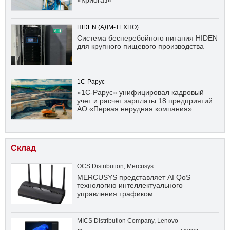
«Криогаз»
HIDEN (АДМ-ТЕХНО)
Система бесперебойного питания HIDEN
для крупного пищевого производства
1С-Рарус
«1С-Рарус» унифицировал кадровый
учет и расчет зарплаты 18 предприятий
АО «Первая нерудная компания»
Склад
OCS Distribution
,
Mercusys
MERCUSYS представляет AI QoS —
технологию интеллектуального
управления трафиком
MICS Distribution Company
,
Lenovo