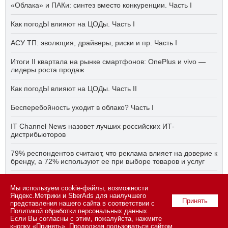
«Облака» и ПАКи: синтез вместо конкуренции. Часть I
Как погодЫ влияют на ЦОДы. Часть I
АСУ ТП: эволюция, драйверы, риски и пр. Часть I
Итоги II квартала на рынке смартфонов: OnePlus и vivo —
лидеры роста продаж
Как погодЫ влияют на ЦОДы. Часть II
Бесперебойность уходит в облако? Часть I
IT Channel News назовет лучших российских ИТ-
дистрибьюторов
79% респондентов считают, что реклама влияет на доверие к
бренду, а 72% используют ее при выборе товаров и услуг
Быстро, дёшево, качественно — что делать, если заказчику
Мы используем cookie-файлы, возможности
ПО нужно всё сразу? Часть I
Яндекс.Метрики и SberAds для наилучшего
Принять
представления нашего сайта в соответствии с
Политикой обработки персональных данных
.
Если Вы согласны с этим, пожалуйста, нажмите
© 2026 ООО «СК ПРЕСС».
Политика конфиденциальности
кнопку «Принять». Продолжая пользоваться сайтом,
персональных данных
,
информация об авторских правах и порядке