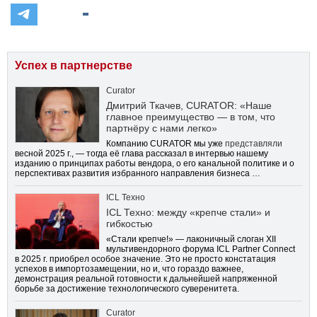
Успех в партнерстве
Curator
Дмитрий Ткачев, CURATOR: «Наше
главное преимущество — в том, что
партнёру с нами легко»
Компанию CURATOR мы уже
представляли
весной 2025 г., — тогда её глава рассказал в интервью нашему
изданию о принципах работы вендора, о его канальной политике и о
перспективах развития избранного направления бизнеса …
ICL Техно
ICL Техно: между «крепче стали» и
гибкостью
«Стали крепче!» — лаконичный слоган XII
мультивендорного форума ICL Partner Connect
в 2025 г. приобрел особое значение. Это не просто констатация
успехов в импортозамещении, но и, что гораздо важнее,
демонстрация реальной готовности к дальнейшей напряженной
борьбе за достижение технологического суверенитета.
Curator