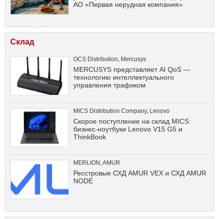
АО «Первая нерудная компания»
Склад
OCS Distribution
,
Mercusys
MERCUSYS представляет AI QoS —
технологию интеллектуального
управления трафиком
MICS Distribution Company
,
Lenovo
Скорое поступление на склад MICS:
бизнес-ноутбуки Lenovo V15 G5 и
ThinkBook
MERLION
,
AMUR
Ресстровые СХД AMUR VEX и СХД AMUR
NODE