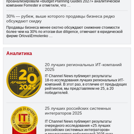
проанализировали «Budget Planning Guides 2027» аналитической
компании Forrester и отметили, что …
30% — рубеж, выше которого продавцы бизнеса редко
обсуждают скидку
Продавцы бизнеса менее охотно обсуждают снижение стоимости
более чем на 30% по итогам due diligence, отмечают в юридической
фирме Orlova\Ermolenko …
Аналитика
20 лучших региональных ИТ-компаний
2025
IT Channel News публикует результаты
18-го
исследования лучших региональных ИТ-
компаний. В этот раз, в отличие от предыдущих
рейтингов, мы представляем не 25, а 20
победителей.
25 лучших российских системных
интеграторов 2025
IT Channel News публикует результаты
очередного исследования «25 лучших
российских системных интеграторов»
и представляет победителей 2025 года.