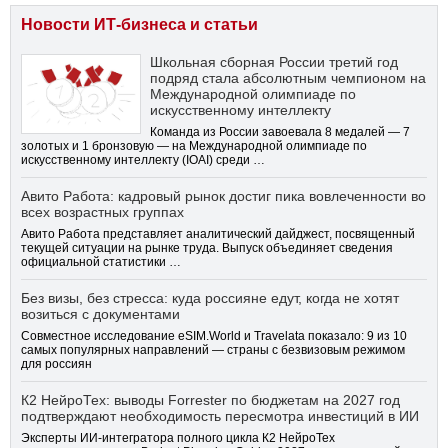
Новости ИТ-бизнеса и статьи
Школьная сборная России третий год
подряд стала абсолютным чемпионом на
Международной олимпиаде по
искусственному интеллекту
Команда из России завоевала 8 медалей — 7
золотых и 1 бронзовую — на Международной олимпиаде по
искусственному интеллекту (IOAI) среди …
Авито Работа: кадровый рынок достиг пика вовлеченности во
всех возрастных группах
Авито Работа представляет аналитический дайджест, посвященный
текущей ситуации на рынке труда. Выпуск объединяет сведения
официальной статистики …
Без визы, без стресса: куда россияне едут, когда не хотят
возиться с документами
Совместное исследование eSIM.World и Travelata показало: 9 из 10
самых популярных направлений — страны с безвизовым режимом
для россиян
К2 НейроТех: выводы Forrester по бюджетам на 2027 год
подтверждают необходимость пересмотра инвестиций в ИИ
Эксперты ИИ-интегратора полного цикла К2 НейроТех