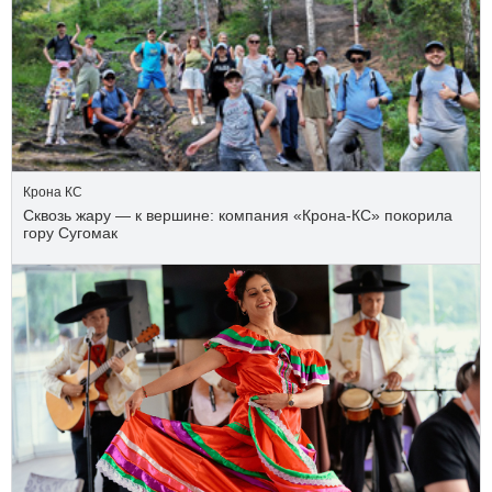
Крона КС
Сквозь жару — к вершине: компания «Крона‑КС» покорила
гору Сугомак