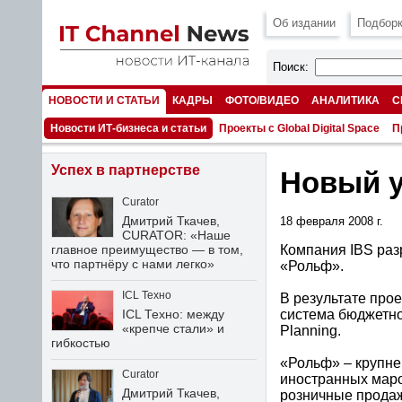
Об издании
Подборк
Поиск:
НОВОСТИ И СТАТЬИ
КАДРЫ
ФОТО/ВИДЕО
АНАЛИТИКА
С
НОМЕРА
Новости ИТ-бизнеса и статьи
Проекты с Global Digital Space
П
Успех в партнерстве
Новый у
Curator
Дмитрий Ткачев,
18 февраля 2008 г.
CURATOR: «Наше
Компания IBS раз
главное преимущество — в том,
что партнёру с нами легко»
«Рольф».
ICL Техно
В результате про
система бюджетн
ICL Техно: между
«крепче стали» и
Planning.
гибкостью
«Рольф» – крупне
Curator
иностранных маро
Дмитрий Ткачев,
розничные продажи