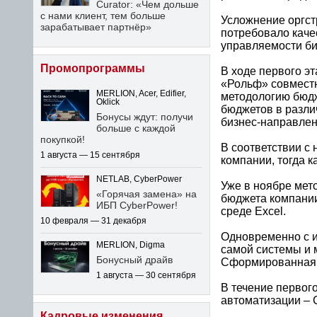
Curator: «Чем дольше
с нами клиент, тем больше
Усложнение оргст
зарабатывает партнёр»
потребовало каче
управляемости би
Промопрограммы
В ходе первого э
«Рольф» совместн
MERLION, Acer, Edifier,
методологию бюдж
Oklick
бюджетов в разли
Бонусы ждут: получи
бизнес-направлен
больше с каждой
покупкой!
В соответствии с
1 августа — 15 сентября
компании, тогда 
NETLAB, CyberPower
Уже в ноябре мет
«Горячая замена» на
бюджета компании
ИБП CyberPower!
среде Excel.
10 февраля — 31 декабря
Одновременно с и
MERLION, Digma
самой системы и 
Бонусный драйв
Сформированная в
1 августа — 30 сентября
В течение первог
автоматизации – 
Кадровые изменения