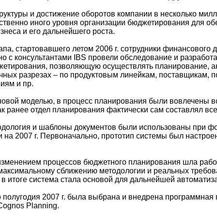
руктуры и достижение оборотов компании в несколько мил
ственно иного уровня организации бюджетирования для об
знеса и его дальнейшего роста.
тапа, стартовавшего летом 2006 г. сотрудники финансового
о с консультантами IBS провели обследование и разработ
етирования, позволяющую осуществлять планирование, ан
чных разрезах – по продуктовым линейкам, поставщикам, 
иям и пр.
 новой моделью, в процесс планирования были вовлечены 
как ранее отдел планирования фактически сам составлял вс
одология и шаблоны документов были использованы при 
 на 2007 г. Первоначально, прототип системы был настрое
зменением процессов бюджетного планирования шла рабо
максимальному сближению методологии и реальных требов
 итоге система стала основой для дальнейшей автоматиз
о полугодия 2007 г. была выбрана и внедрена программная
Cognos Planning.