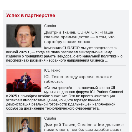
Успех в партнерстве
Curator
Дмитрий Ткачев, CURATOR: «Наше
главное преимущество — в том, что
партнёру с нами легко»
Компанию CURATOR мы уже
представляли
весной 2025 г., — тогда её глава рассказал в интервью нашему
изданию о принципах работы вендора, о его канальной политике и о
перспективах развития избранного направления бизнеса …
ICL Техно
ICL Техно: между «крепче стали» и
гибкостью
«Стали крепче!» — лаконичный слоган XII
мультивендорного форума ICL Partner Connect
в 2025 г. приобрел особое значение. Это не просто констатация
успехов в импортозамещении, но и, что гораздо важнее,
демонстрация реальной готовности к дальнейшей напряженной
борьбе за достижение технологического суверенитета.
Curator
Дмитрий Ткачев, Curator: «Чем дольше с
нами клиент, тем больше зарабатывает