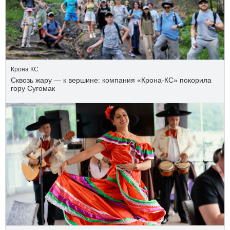
Крона КС
Сквозь жару — к вершине: компания «Крона‑КС» покорила
гору Сугомак