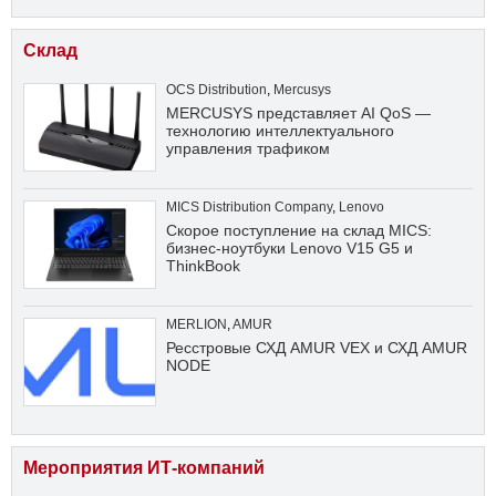
Склад
OCS Distribution
,
Mercusys
MERCUSYS представляет AI QoS —
технологию интеллектуального
управления трафиком
MICS Distribution Company
,
Lenovo
Скорое поступление на склад MICS:
бизнес-ноутбуки Lenovo V15 G5 и
ThinkBook
MERLION
,
AMUR
Ресстровые СХД AMUR VEX и СХД AMUR
NODE
Мероприятия ИТ-компаний