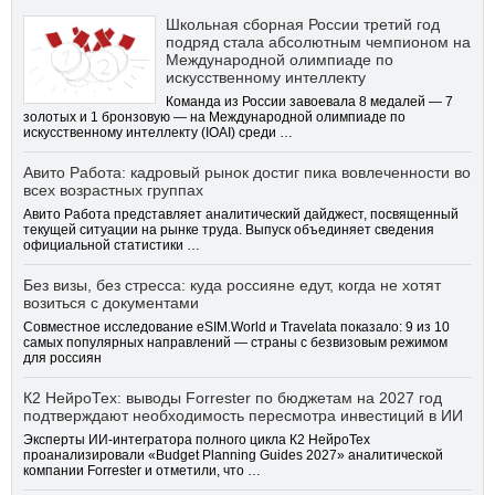
Школьная сборная России третий год
подряд стала абсолютным чемпионом на
Международной олимпиаде по
искусственному интеллекту
Команда из России завоевала 8 медалей — 7
золотых и 1 бронзовую — на Международной олимпиаде по
искусственному интеллекту (IOAI) среди …
Авито Работа: кадровый рынок достиг пика вовлеченности во
всех возрастных группах
Авито Работа представляет аналитический дайджест, посвященный
текущей ситуации на рынке труда. Выпуск объединяет сведения
официальной статистики …
Без визы, без стресса: куда россияне едут, когда не хотят
возиться с документами
Совместное исследование eSIM.World и Travelata показало: 9 из 10
самых популярных направлений — страны с безвизовым режимом
для россиян
К2 НейроТех: выводы Forrester по бюджетам на 2027 год
подтверждают необходимость пересмотра инвестиций в ИИ
Эксперты ИИ-интегратора полного цикла К2 НейроТех
проанализировали «Budget Planning Guides 2027» аналитической
компании Forrester и отметили, что …