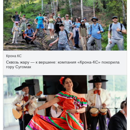
Крона КС
Сквозь жару — к вершине: компания «Крона‑КС» покорила
гору Сугомак