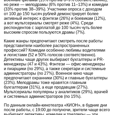
но реже — мелодрамы (6% против
11–13%)
и комедии
(33% против
38–39%).
Участники опроса с доходом
от 100 до 150 тысяч рублей демонстрирует более
активный интерес к фэнтези (26%) и боевикам (12%),
а вот мультсериалы смотрят реже (4%). Среди
респондентов с зарплатой до 100 тысяч чуть более
высоким спросом пользуются драмы (7%).
Какие жанры предпочитают смотреть после работы
представители наиболее распространенных
профессий? Комедии особенно любимы водителями
и логистами (52 и 50% голосов соответственно).
Детективы чаще других выбирают бухгалтеры и PR-
менеджеры (47 и 43%). Фэнтези — офис-менеджеры
и пиарщики (по 29%), а также секретари и системные
администраторы (по 27%). Военное кино чаще
предпочитают охранники (30%) и главные бухгалтеры
(23%). Мелодрамы тоже нравятся главным
бухгалтерам (31%), а еще продавцам (27%).
Мультсериалы популярны у аналитиков (29%), врачей
и системных администраторов (по 15%).
По данным онлайн-кинотеатра «КИОН», в будние дни
после работы, с 19:00 до полуночи, зрители чаще всего
выбирают детективы, комедии и триллеры — эти