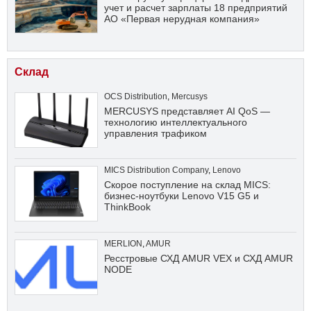
учет и расчет зарплаты 18 предприятий
АО «Первая нерудная компания»
Склад
OCS Distribution
,
Mercusys
MERCUSYS представляет AI QoS —
технологию интеллектуального
управления трафиком
MICS Distribution Company
,
Lenovo
Скорое поступление на склад MICS:
бизнес-ноутбуки Lenovo V15 G5 и
ThinkBook
MERLION
,
AMUR
Ресстровые СХД AMUR VEX и СХД AMUR
NODE