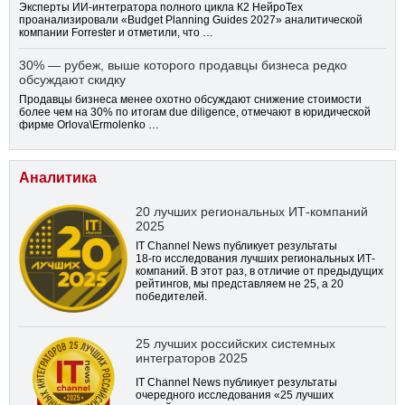
Эксперты ИИ-интегратора полного цикла К2 НейроТех
проанализировали «Budget Planning Guides 2027» аналитической
компании Forrester и отметили, что …
30% — рубеж, выше которого продавцы бизнеса редко
обсуждают скидку
Продавцы бизнеса менее охотно обсуждают снижение стоимости
более чем на 30% по итогам due diligence, отмечают в юридической
фирме Orlova\Ermolenko …
Аналитика
20 лучших региональных ИТ-компаний
2025
IT Channel News публикует результаты
18-го
исследования лучших региональных ИТ-
компаний. В этот раз, в отличие от предыдущих
рейтингов, мы представляем не 25, а 20
победителей.
25 лучших российских системных
интеграторов 2025
IT Channel News публикует результаты
очередного исследования «25 лучших