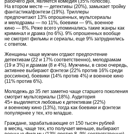
рабочего дня, является комедия (35% голосов).
На втором месте — детективы (20%), замыкает тройку
фантастика/фэнтези (19%). Триллеры
предпочитают 13% опрошенных, мультсериалы
и мелодрамы — по 11%, боевики — 9%, военное
кино — 8%. Реже всего упоминались такие жанры как
криминал и драма (по 6%). 9% опрошенных вообще
не смотрят фильмы и сериалы, еще 9% затруднились
с ответом.
Женщины чаще мужчин отдают предпочтение
детективам (22 и 17% соответственно), мелодрамам
(19 и 3%) и драмам (8 и 4%). Мужчины, в свою очередь,
активнее выбирают фэнтези (22% против 16% среди
россиянок), боевики (14% против 4%) и военное кино
(11% против 6%).
Молодежь до 35 лет заметно чаще старшего поколения
смотрит мультсериалы (18%). Аудитория
45+ выделяется любовью к детективам (22%)
и военному кино (13%), тогда как боевики и фэнтези
популярнее у тех, кто младше.
Граждане, зарабатывающие от 150 тысяч рублей
в месяц, чаще тех, кто получает меньше, выбирают
военные фильмы (13% против
8–9%
соответственно),