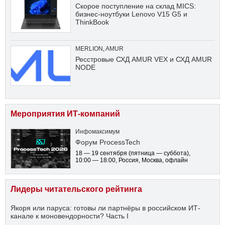
Скорое поступление на склад MICS:
бизнес-ноутбуки Lenovo V15 G5 и
ThinkBook
MERLION
,
AMUR
Ресстровые СХД AMUR VEX и СХД AMUR
NODE
Мероприятия ИТ-компаний
Инфомаксимум
Форум ProcessTech
18 — 19 сентября
(пятница — суббота)
,
10:00 — 18:00
, Россия, Москва, офлайн
Лидеры читательского рейтинга
Якоря или паруса: готовы ли партнёры в российском ИТ-
канале к моновендорности? Часть I