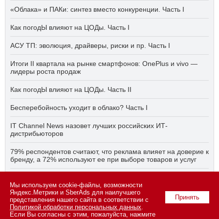
«Облака» и ПАКи: синтез вместо конкуренции. Часть I
Как погодЫ влияют на ЦОДы. Часть I
АСУ ТП: эволюция, драйверы, риски и пр. Часть I
Итоги II квартала на рынке смартфонов: OnePlus и vivo —
лидеры роста продаж
Как погодЫ влияют на ЦОДы. Часть II
Бесперебойность уходит в облако? Часть I
IT Channel News назовет лучших российских ИТ-
дистрибьюторов
79% респондентов считают, что реклама влияет на доверие к
бренду, а 72% используют ее при выборе товаров и услуг
Быстро, дёшево, качественно — что делать, если заказчику
ПО нужно всё сразу? Часть I
Мы используем cookie-файлы, возможности
Яндекс.Метрики и SberAds для наилучшего
Принять
представления нашего сайта в соответствии с
Политикой обработки персональных данных
.
Если Вы согласны с этим, пожалуйста, нажмите
© 2026 ООО «СК ПРЕСС».
Политика конфиденциальности