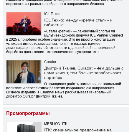
перспективах развития избранного направления бизнеса …
ICL Техно
ICL Техно: между «крепче стали» и
гибкостью
«Стали крепче!» — лаконичный слоган XII
мультивендорного форума ICL Partner Connect
в 2025 г. приобрел особое значение. Это не просто констатация
успехов в импортозамещении, но и, что гораздо важнее,
демонстрация реальной готовности к дальнейшей напряженной
борьбе за достижение технологического суверенитета.
Curator
Дмитрий Ткачев, Curator: «Чем дольше с
нами клиент, тем больше зарабатывает
партнёр»
О принципах работы компании, её канальной
политике и перспективах развития избранного ею направления
бизнеса изданию IT Channel News рассказывает генеральный
директор Curator Дмитрий Ткачев.
Промопрограммы
MERLION, ITK
ITK: специальное предложение на