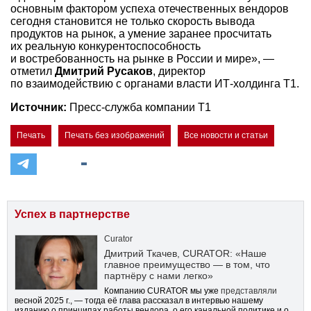
основным фактором успеха отечественных вендоров
сегодня становится не только скорость вывода
продуктов на рынок, а умение заранее просчитать
их реальную конкурентоспособность
и востребованность на рынке в России и мире», —
отметил
Дмитрий Русаков
, директор
по взаимодействию с органами власти ИТ-холдинга Т1.
Источник:
Пресс-служба компании Т1
Печать
Печать без изображений
Все новости и статьи
Успех в партнерстве
Curator
Дмитрий Ткачев, CURATOR: «Наше
главное преимущество — в том, что
партнёру с нами легко»
Компанию CURATOR мы уже
представляли
весной 2025 г., — тогда её глава рассказал в интервью нашему
изданию о принципах работы вендора, о его канальной политике и о