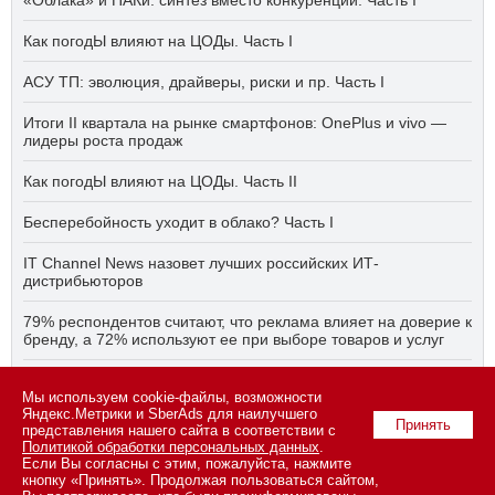
Как погодЫ влияют на ЦОДы. Часть I
АСУ ТП: эволюция, драйверы, риски и пр. Часть I
Итоги II квартала на рынке смартфонов: OnePlus и vivo —
лидеры роста продаж
Как погодЫ влияют на ЦОДы. Часть II
Бесперебойность уходит в облако? Часть I
IT Channel News назовет лучших российских ИТ-
дистрибьюторов
79% респондентов считают, что реклама влияет на доверие к
бренду, а 72% используют ее при выборе товаров и услуг
Быстро, дёшево, качественно — что делать, если заказчику
ПО нужно всё сразу? Часть I
Мы используем cookie-файлы, возможности
Яндекс.Метрики и SberAds для наилучшего
Принять
представления нашего сайта в соответствии с
Политикой обработки персональных данных
.
Если Вы согласны с этим, пожалуйста, нажмите
© 2026 ООО «СК ПРЕСС».
Политика конфиденциальности
кнопку «Принять». Продолжая пользоваться сайтом,
персональных данных
,
информация об авторских правах и порядке