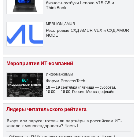
бизнес-ноутбуки Lenovo V15 G5 и
ThinkBook
MERLION
,
AMUR
Ресстровые СХД AMUR VEX и СХД AMUR
NODE
Мероприятия ИТ-компаний
Инфомаксимум
Форум ProcessTech
18 — 19 сентября
(пятница — суббота)
,
10:00 — 18:00
, Россия, Москва, офлайн
Лидеры читательского рейтинга
Якоря или паруса: готовы ли партнёры в российском ИТ-
канале к моновендорности? Часть I
«Облака» и ПАКи: синтез вместо конкуренции. Часть I