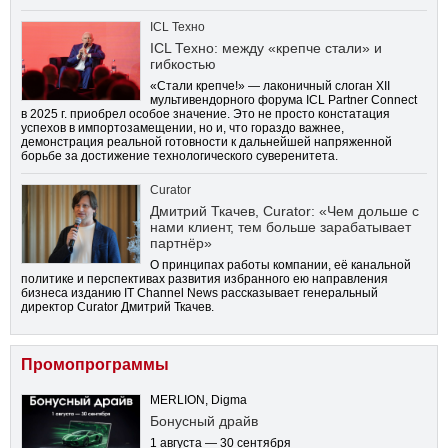
ICL Техно
ICL Техно: между «крепче стали» и
гибкостью
«Стали крепче!» — лаконичный слоган XII
мультивендорного форума ICL Partner Connect
в 2025 г. приобрел особое значение. Это не просто констатация
успехов в импортозамещении, но и, что гораздо важнее,
демонстрация реальной готовности к дальнейшей напряженной
борьбе за достижение технологического суверенитета.
Curator
Дмитрий Ткачев, Curator: «Чем дольше с
нами клиент, тем больше зарабатывает
партнёр»
О принципах работы компании, её канальной
политике и перспективах развития избранного ею направления
бизнеса изданию IT Channel News рассказывает генеральный
директор Curator Дмитрий Ткачев.
Промопрограммы
MERLION, Digma
Бонусный драйв
1 августа — 30 сентября