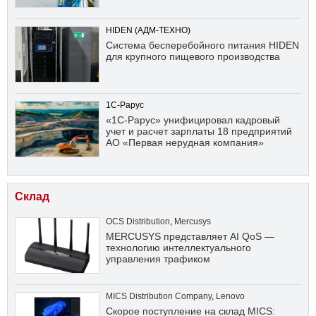
HIDEN (АДМ-ТЕХНО)
Система бесперебойного питания HIDEN
для крупного пищевого производства
1С-Рарус
«1С-Рарус» унифицировал кадровый
учет и расчет зарплаты 18 предприятий
АО «Первая нерудная компания»
Склад
OCS Distribution
,
Mercusys
MERCUSYS представляет AI QoS —
технологию интеллектуального
управления трафиком
MICS Distribution Company
,
Lenovo
Скорое поступление на склад MICS: