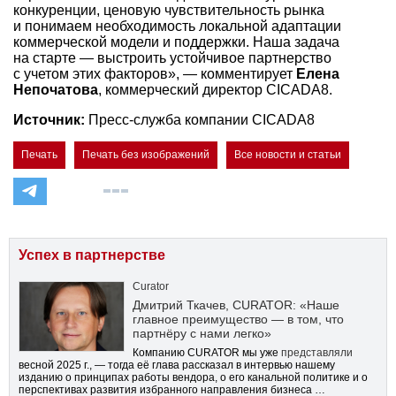
конкуренции, ценовую чувствительность рынка
и понимаем необходимость локальной адаптации
коммерческой модели и поддержки. Наша задача
на старте — выстроить устойчивое партнерство
с учетом этих факторов», — комментирует
Елена
Непочатова
, коммерческий директор CICADA8.
Источник:
Пресс-служба компании CICADA8
Печать
Печать без изображений
Все новости и статьи
Успех в партнерстве
Curator
Дмитрий Ткачев, CURATOR: «Наше
главное преимущество — в том, что
партнёру с нами легко»
Компанию CURATOR мы уже
представляли
весной 2025 г., — тогда её глава рассказал в интервью нашему
изданию о принципах работы вендора, о его канальной политике и о
перспективах развития избранного направления бизнеса …