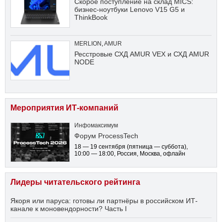
Скорое поступление на склад MICS:
бизнес-ноутбуки Lenovo V15 G5 и
ThinkBook
MERLION
,
AMUR
Ресстровые СХД AMUR VEX и СХД AMUR
NODE
Мероприятия ИТ-компаний
Инфомаксимум
Форум ProcessTech
18 — 19 сентября
(пятница — суббота)
,
10:00 — 18:00
, Россия, Москва, офлайн
Лидеры читательского рейтинга
Якоря или паруса: готовы ли партнёры в российском ИТ-
канале к моновендорности? Часть I