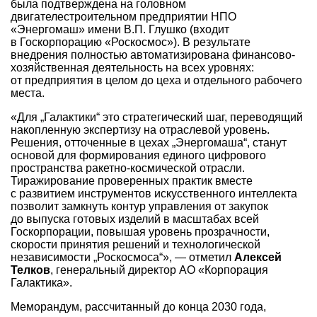
была подтверждена на головном
двигателестроительном предприятии НПО
«Энергомаш» имени В.П. Глушко (входит
в Госкорпорацию «Роскосмос»). В результате
внедрения полностью автоматизирована финансово-
хозяйственная деятельность на всех уровнях:
от предприятия в целом до цеха и отдельного рабочего
места.
«Для „Галактики“ это стратегический шаг, переводящий
накопленную экспертизу на отраслевой уровень.
Решения, отточенные в цехах „Энергомаша“, станут
основой для формирования единого цифрового
пространства ракетно-космической отрасли.
Тиражирование проверенных практик вместе
с развитием инструментов искусственного интеллекта
позволит замкнуть контур управления от закупок
до выпуска готовых изделий в масштабах всей
Госкорпорации, повышая уровень прозрачности,
скорости принятия решений и технологической
независимости „Роскосмоса“», — отметил
Алексей
Телков
, генеральный директор АО «Корпорация
Галактика».
Меморандум, рассчитанный до конца 2030 года,