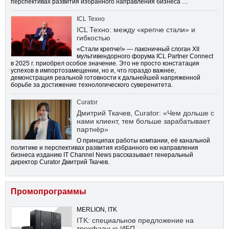
перспективах развития избранного направления бизнеса …
ICL Техно
ICL Техно: между «крепче стали» и
гибкостью
«Стали крепче!» — лаконичный слоган XII
мультивендорного форума ICL Partner Connect
в 2025 г. приобрел особое значение. Это не просто констатация
успехов в импортозамещении, но и, что гораздо важнее,
демонстрация реальной готовности к дальнейшей напряженной
борьбе за достижение технологического суверенитета.
Curator
Дмитрий Ткачев, Curator: «Чем дольше с
нами клиент, тем больше зарабатывает
партнёр»
О принципах работы компании, её канальной
политике и перспективах развития избранного ею направления
бизнеса изданию IT Channel News рассказывает генеральный
директор Curator Дмитрий Ткачев.
Промопрограммы
MERLION, ITK
ITK: специальное предложение на
трехфазные ИБП