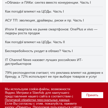
«Облака» и ПАКи: синтез вместо конкуренции. Часть I
Как погодЫ влияют на ЦОДы. Часть I
АСУ ТП: эволюция, драйверы, риски и пр. Часть I
Итоги II квартала на рынке смартфонов: OnePlus и vivo —
лидеры роста продаж
Как погодЫ влияют на ЦОДы. Часть II
Бесперебойность уходит в облако? Часть I
IT Channel News назовет лучших российских ИТ-
дистрибьюторов
79% респондентов считают, что реклама влияет на доверие к
бренду, а 72% используют ее при выборе товаров и услуг
Быстро, дёшево, качественно — что делать, если заказчику
ПО нужно всё сразу? Часть I
Мы используем cookie-файлы, возможности
Яндекс.Метрики и SberAds для наилучшего
Принять
представления нашего сайта в соответствии с
Политикой обработки персональных данных
.
Если Вы согласны с этим, пожалуйста, нажмите
© 2026 ООО «СК ПРЕСС».
Политика конфиденциальности
кнопку «Принять». Продолжая пользоваться сайтом,
персональных данных
,
информация об авторских правах и порядке