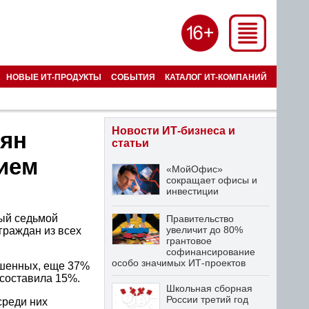
НОВЫЕ ИТ-ПРОДУКТЫ
СОБЫТИЯ
КАТАЛОГ ИТ-КОМПАНИЙ
Новости ИТ-бизнеса и
иян
статьи
нием
«МойОфис»
сокращает офисы и
инвестиции
дый седьмой
Правительство
увеличит до 80%
граждан из всех
грантовое
софинансирование
особо значимых ИТ-проектов
ошенных, еще 37%
 составила 15%.
Школьная сборная
России третий год
среди них