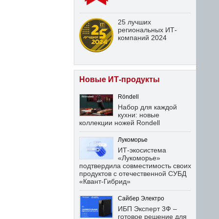
25 лучших
региональных ИТ-
компаний 2024
Новые ИТ-продукты
Röndell
Набор для каждой
кухни: новые
коллекции ножей Rondell
Лукоморье
ИТ-экосистема
«Лукоморье»
подтвердила совместимость своих
продуктов с отечественной СУБД
«Квант-Гибрид»
Сайбер Электро
ИБП Эксперт 3Ф –
готовое решение для