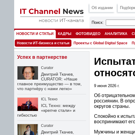
Об издании
Подборк
Поиск:
НОВОСТИ И СТАТЬИ
КАДРЫ
ФОТО/ВИДЕО
АНАЛИТИКА
С
НОМЕРА
Новости ИТ-бизнеса и статьи
Проекты с Global Digital Space
П
Успех в партнерстве
Испытат
Curator
относят
Дмитрий Ткачев,
CURATOR: «Наше
главное преимущество — в том,
9 июня 2026 г.
что партнёру с нами легко»
Об отрицательном
ICL Техно
россиянин. В опр
ICL Техно: между
округов страны.
«крепче стали» и
гибкостью
Спокойно к испыт
воспринимают его
Curator
Мужчины и женщин
Дмитрий Ткачев,