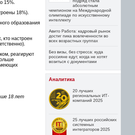
подряд стала
о 15%.
абсолютным
чемпионом на Международной
троены 18%).
олимпиаде по искусственному
интеллекту
ного образования
Авито Работа: кадровый рынок
достиг пика вовлеченности во
, кто настроен
всех возрастных группах
етственно).
Без визы, без стресса: куда
ком, реагируют
россияне едут, когда не хотят
больше
возиться с документами
 имеющих
Аналитика
20 лучших
региональных ИТ-
рше 18 лет
компаний 2025
25 лучших российских
системных
интеграторов 2025