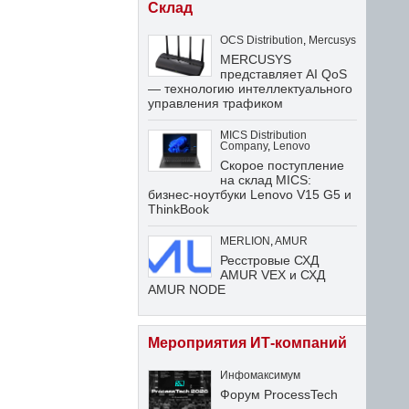
Склад
OCS Distribution
,
Mercusys
MERCUSYS
представляет AI QoS
— технологию интеллектуального
управления трафиком
MICS Distribution
Company
,
Lenovo
Скорое поступление
на склад MICS:
бизнес-ноутбуки Lenovo V15 G5 и
ThinkBook
MERLION
,
AMUR
Ресстровые СХД
AMUR VEX и СХД
AMUR NODE
Мероприятия ИТ-компаний
Инфомаксимум
Форум ProcessTech