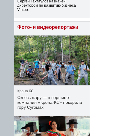
Сергей Тахтаулов назначен
директором по развитию бизнеса
Vinteo.
Фото- и видеорепортажи
Крона КС
Сквозь жару — к вершине:
компания «Крона‑КС» покорила
гору Сугомак