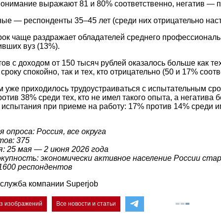
понимание выражают 81 и 80% соответственно, негатив — п
ные — респонденты
35–45
лет (среди них отрицательно нас
ок чаще раздражает обладателей среднего профессиональ
ивших вуз (13%).
в с доходом от 150 тысяч рублей оказалось больше как тех
сроку спокойно, так и тех, кто отрицательно (50 и 17% соотв
м уже приходилось трудоустраиваться с испытательным сро
отив 38% среди тех, кто не имел такого опыта, а негатива 
 испытания при приеме на работу: 17% против 14% среди
 опроса: Россия, все округа
тов: 375
: 25 мая — 2 июня 2026 года
окупность: экономически активное население России ста
 1600 респондентов
служба компании Superjob
ез изображений
Все новости и статьи