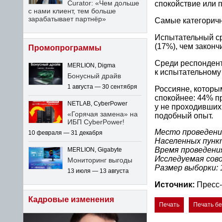
Curator: «Чем дольше
спокойствие или 
с нами клиент, тем больше
зарабатывает партнёр»
Самые категорич
Испытательный ср
(17%), чем законч
Промопрограммы
Среди респонденто
MERLION, Digma
к испытательному 
Бонусный драйв
1 августа — 30 сентября
Россияне, которы
спокойнее: 44% пр
NETLAB, CyberPower
у не проходивших
«Горячая замена» на
подобный опыт.
ИБП CyberPower!
Место проведения
10 февраля — 31 декабря
Населенных пунк
Время проведения
MERLION, Gigabyte
Исследуемая сов
Мониторинг выгоды
Размер выборки:
13 июля — 13 августа
Источник:
Пресс-
Кадровые изменения
Печать
Печать б