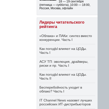
18 — 19 сентября
(пятница — суббота)
,
10:00 — 18:00
,
Россия, Москва, офлайн
Лидеры читательского
рейтинга
«Облака» и ПАКи: синтез вместо
конкуренции. Часть I
Как погодЫ влияют на ЦОДы.
Часть I
АСУ ТП: эволюция, драйверы,
риски и пр. Часть I
Как погодЫ влияют на ЦОДы.
Часть II
Бесперебойность уходит в
облако? Часть I
IT Channel News назовет лучших
российских ИТ-дистрибьюторов