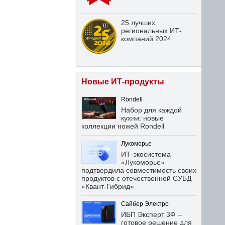
25 лучших
региональных ИТ-
компаний 2024
Новые ИТ-продукты
Röndell
Набор для каждой
кухни: новые
коллекции ножей Rondell
Лукоморье
ИТ-экосистема
«Лукоморье»
подтвердила совместимость своих
продуктов с отечественной СУБД
«Квант-Гибрид»
Сайбер Электро
ИБП Эксперт 3Ф –
готовое решение для