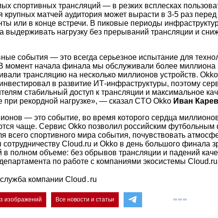
ых спортивных трансляций — в резких всплесках пользова
я крупных матчей аудитория может вырасти в
3-5
раз перед
ты или в конце встречи. В пиковые периоды инфраструктур
а выдерживать нагрузку без прерываний трансляции и сни
ные события — это всегда серьезное испытание для техно
В момент начала финала мы обслуживали более миллиона
ивали трансляцию на несколько миллионов устройств. Okko
инвестировал в развитие ИТ-инфраструктуры, поэтому сер
ителям стабильный доступ к трансляции и максимальное ка
 при рекордной нагрузке», — сказал CTO Okko
Иван Каре
ионов — это событие, во время которого сердца миллионо
ются чаще. Сервис Okko позволил российским футбольным 
ля всего спортивного мира события, почувствовать атмосф
 сотрудничеству Cloud.ru и Okko в день большого финала з
й в полном объеме: без обрывов трансляции и падений каче
 департамента по работе с компаниями экосистемы Cloud.r
служба компании Cloud․ru
ез изображений
Все новости и статьи