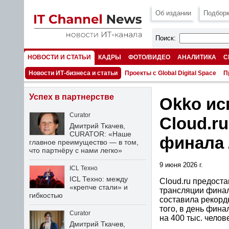
Об издании
Подборк
Поиск:
НОВОСТИ И СТАТЬИ
КАДРЫ
ФОТО/ВИДЕО
АНАЛИТИКА
С
НОМЕРА
Новости ИТ-бизнеса и статьи
Проекты с Global Digital Space
П
Успех в партнерстве
Okko ис
Curator
Cloud.r
Дмитрий Ткачев,
CURATOR: «Наше
финала 
главное преимущество — в том,
что партнёру с нами легко»
9 июня 2026 г.
ICL Техно
ICL Техно: между
Cloud.ru предост
«крепче стали» и
трансляции финал
гибкостью
составила рекорд
того, в день фин
Curator
на 400 тыс. челове
Дмитрий Ткачев,