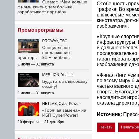
Curator: «Чем дольше
Особенность прям
с нами клиент, тем больше
трафика. Во врем
зарабатывает партнёр»
в ключевые момен
кинотеатра должн
изображения.
Промопрограммы
«Крупные спортив
PROWAY, TSC
инфраструктуры. 
Специальное
и дальше обеспеч
предложение:
последовательно 
принтеры TSC + риббоны
гарантировать зр
изображения даже
1 июля — 31 августа
«Финал Лиги чемп
MERLION, Yealink
по всему миру бь
Будь готов к высокому
частью важного д
сезону!
спорта. Благодаря
1 июля — 31 августа
насладиться игро
сказала директор
NETLAB, CyberPower
«Горячая замена» на
Источник:
Пресс-
ИБП CyberPower!
10 февраля — 31 декабря
Печать
Печать б