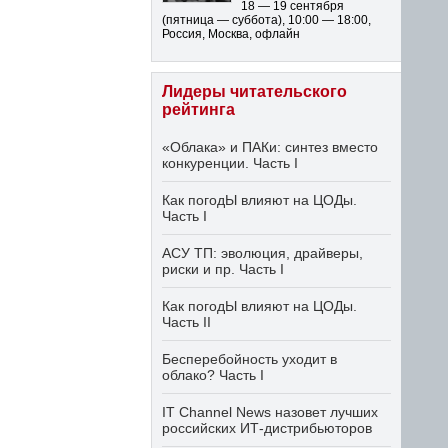
18 — 19 сентября
(пятница — суббота)
,
10:00 — 18:00
,
Россия, Москва, офлайн
Лидеры читательского
рейтинга
«Облака» и ПАКи: синтез вместо
конкуренции. Часть I
Как погодЫ влияют на ЦОДы.
Часть I
АСУ ТП: эволюция, драйверы,
риски и пр. Часть I
Как погодЫ влияют на ЦОДы.
Часть II
Бесперебойность уходит в
облако? Часть I
IT Channel News назовет лучших
российских ИТ-дистрибьюторов