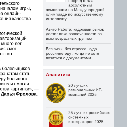
подряд стала
тельского
абсолютным
 началом игры,
чемпионом на Международной
а онлайн-
олимпиаде по искусственному
жения качества
интеллекту
Авито Работа: кадровый рынок
логической
достиг пика вовлеченности во
всех возрастных группах
 авторизаций
 много лет
вис смог
Без визы, без стресса: куда
россияне едут, когда не хотят
чество
возиться с документами
в
.
в болельщиков
фанатам стать
Аналитика
еру большого
рители смогли
20 лучших
ства картинки», —
региональных ИТ-
u
Дарья Фролова
.
компаний 2025
25 лучших российских
системных
интеграторов 2025