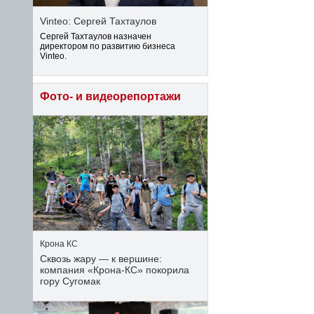
Vinteo: Сергей Тахтаулов
Сергей Тахтаулов назначен
директором по развитию бизнеса
Vinteo.
Фото- и видеорепортажи
Крона КС
Сквозь жару — к вершине:
компания «Крона‑КС» покорила
гору Сугомак