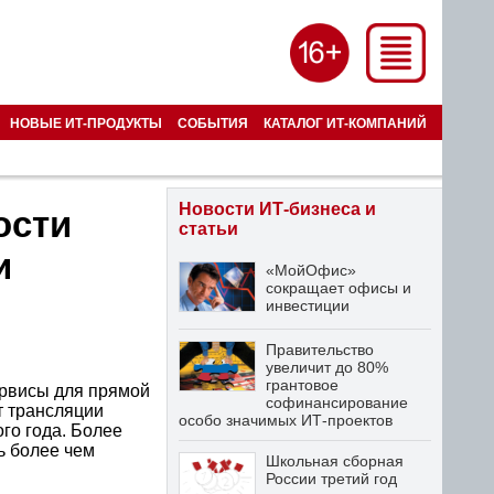
НОВЫЕ ИТ-ПРОДУКТЫ
СОБЫТИЯ
КАТАЛОГ ИТ-КОМПАНИЙ
Новости ИТ-бизнеса и
ости
статьи
и
«МойОфис»
сокращает офисы и
инвестиции
Правительство
увеличит до 80%
грантовое
ервисы для прямой
софинансирование
т трансляции
особо значимых ИТ-проектов
го года. Более
ь более чем
Школьная сборная
России третий год