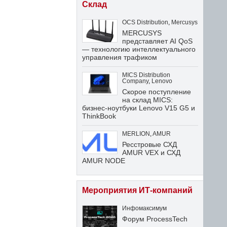
Склад
OCS Distribution
,
Mercusys
MERCUSYS
представляет AI QoS
— технологию интеллектуального
управления трафиком
MICS Distribution
Company
,
Lenovo
Скорое поступление
на склад MICS:
бизнес-ноутбуки Lenovo V15 G5 и
ThinkBook
MERLION
,
AMUR
Ресстровые СХД
AMUR VEX и СХД
AMUR NODE
Мероприятия ИТ-компаний
Инфомаксимум
Форум ProcessTech