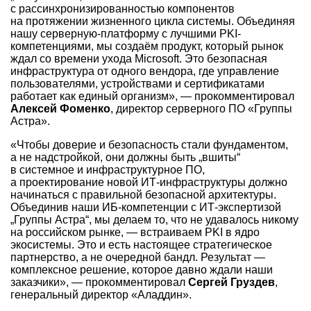
с рассинхронизированностью компонентов
на протяжении жизненного цикла системы. Объединяя
нашу серверную-платформу с лучшими PKI-
компетенциями, мы создаём продукт, который рынок
ждал со времени ухода Microsoft. Это безопасная
инфраструктура от одного вендора, где управление
пользователями, устройствами и сертификатами
работает как единый организм», — прокомментировал
Алексей Фоменко
, директор серверного ПО «Группы
Астра».
«Чтобы доверие и безопасность стали фундаментом,
а не надстройкой, они должны быть „вшиты“
в системное и инфраструктурное ПО,
а проектирование новой ИТ-инфраструктуры должно
начинаться с правильной безопасной архитектуры.
Объединив наши ИБ-компетенции с ИТ-экспертизой
„Группы Астра“, мы делаем то, что не удавалось никому
на российском рынке, — встраиваем PKI в ядро
экосистемы. Это и есть настоящее стратегическое
партнерство, а не очередной бандл. Результат —
комплексное решение, которое давно ждали наши
заказчики», — прокомментировал
Сергей Груздев
,
генеральный директор «Аладдин».