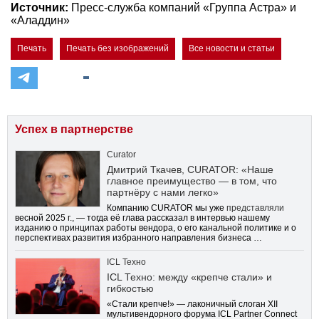
Источник:
Пресс-служба компаний «Группа Астра» и
«Аладдин»
Печать
Печать без изображений
Все новости и статьи
Успех в партнерстве
Curator
Дмитрий Ткачев, CURATOR: «Наше
главное преимущество — в том, что
партнёру с нами легко»
Компанию CURATOR мы уже
представляли
весной 2025 г., — тогда её глава рассказал в интервью нашему
изданию о принципах работы вендора, о его канальной политике и о
перспективах развития избранного направления бизнеса …
ICL Техно
ICL Техно: между «крепче стали» и
гибкостью
«Стали крепче!» — лаконичный слоган XII
мультивендорного форума ICL Partner Connect