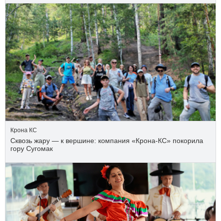
Крона КС
Сквозь жару — к вершине: компания «Крона‑КС» покорила
гору Сугомак