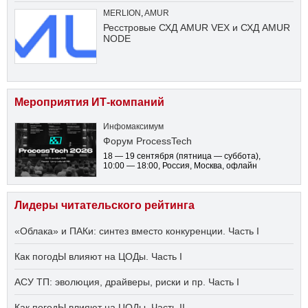
MERLION
,
AMUR
Ресстровые СХД AMUR VEX и СХД AMUR
NODE
Мероприятия ИТ-компаний
Инфомаксимум
Форум ProcessTech
18 — 19 сентября
(пятница — суббота)
,
10:00 — 18:00
, Россия, Москва, офлайн
Лидеры читательского рейтинга
«Облака» и ПАКи: синтез вместо конкуренции. Часть I
Как погодЫ влияют на ЦОДы. Часть I
АСУ ТП: эволюция, драйверы, риски и пр. Часть I
Как погодЫ влияют на ЦОДы. Часть II