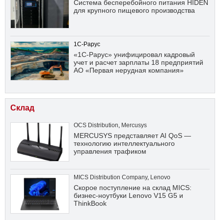
Система бесперебойного питания HIDEN
для крупного пищевого производства
1С-Рарус
«1С-Рарус» унифицировал кадровый
учет и расчет зарплаты 18 предприятий
АО «Первая нерудная компания»
Склад
OCS Distribution
,
Mercusys
MERCUSYS представляет AI QoS —
технологию интеллектуального
управления трафиком
MICS Distribution Company
,
Lenovo
Скорое поступление на склад MICS:
бизнес-ноутбуки Lenovo V15 G5 и
ThinkBook