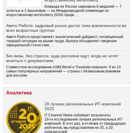
Команда из России завоевала 8 медалей — 7
золотых и 1 бронзовую — на Международной олимпиаде по
искусственному интеллекту (IOAI) среди …
Авито Работа: кадровый рынок достиг пика вовлеченности во
всех возрастных группах
Авито Работа представляет аналитический дайджест, посвященный
текущей ситуации на рынке труда. Выпуск объединяет сведения
официальной статистики …
Без визы, без стресса: куда россияне едут, когда не хотят
возиться с документами
Совместное исследование eSIM.World и Travelata показало: 9 из 10
самых популярных направлений — страны с безвизовым режимом
для россиян
Аналитика
20 лучших региональных ИТ-компаний
2025
IT Channel News публикует результаты
18-го
исследования лучших региональных ИТ-
компаний. В этот раз, в отличие от предыдущих
рейтингов, мы представляем не 25, а 20
победителей.