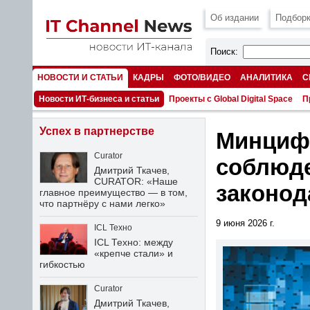
Об издании
Подборк
Поиск:
НОВОСТИ И СТАТЬИ
КАДРЫ
ФОТО/ВИДЕО
АНАЛИТИКА
С
НОМЕРА
Новости ИТ-бизнеса и статьи
Проекты с Global Digital Space
П
Успех в партнерстве
Минцифр
Curator
соблюде
Дмитрий Ткачев,
CURATOR: «Наше
законод
главное преимущество — в том,
что партнёру с нами легко»
9 июня 2026 г.
ICL Техно
ICL Техно: между
«крепче стали» и
гибкостью
Curator
Дмитрий Ткачев,