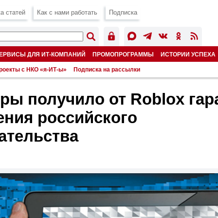
а статей
Как с нами работать
Подписка
ЕРВИСЫ ДЛЯ ИТ-КОМПАНИЙ
ПРОМОПРОГРАММЫ
ИСТОРИИ УСПЕХА
роекты с НКО «я-ИТ-ы»
Подписка на рассылки
ы получило от Roblox гар
ния российского
ательства