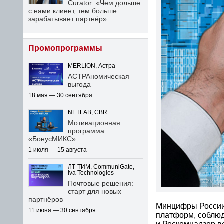
Curator: «Чем дольше
с нами клиент, тем больше
зарабатывает партнёр»
Промопрограммы
MERLION, Астра
АСТРАномическая
выгода
18 мая — 30 сентября
NETLAB, CBR
Мотивационная
программа
«БонусМИКС»
1 июля — 15 августа
ЛТ-ТИМ, CommuniGate,
Iva Technologies
Почтовые решения:
старт для новых
партнёров
Минцифры России
11 июня — 30 сентября
платформ, соблюд