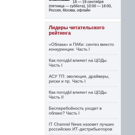
18 — 19 сентября
(пятница — суббота)
,
10:00 — 18:00
,
Россия, Москва, офлайн
Лидеры читательского
рейтинга
«Облака» и ПАКи: синтез вместо
конкуренции. Часть I
Как погодЫ влияют на ЦОДы.
Часть I
АСУ ТП: эволюция, драйверы,
риски и пр. Часть I
Как погодЫ влияют на ЦОДы.
Часть II
Бесперебойность уходит в
облако? Часть I
IT Channel News назовет лучших
российских ИТ-дистрибьюторов