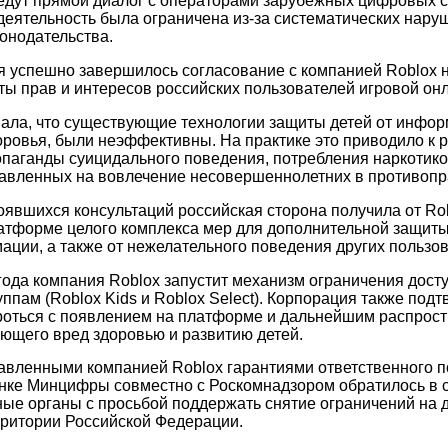
едут прямой диалог с операторами зарубежных цифровых с
 деятельность была ограничена из-за систематических нару
онодательства.
ня успешно завершилось согласование с компанией Roblox
ты прав и интересов российских пользователей игровой о
ала, что существующие технологии защиты детей от инфор
доровья, были неэффективны. На практике это приводило к
паганды суицидального поведения, потребления наркотиков
авленных на вовлечение несовершеннолетних в противопр
тоявшихся консультаций российская сторона получила от Ro
атформе целого комплекса мер для дополнительной защиты
ации, а также от нежелательного поведения других пользов
года компания Roblox запустит механизм ограничения досту
ппам (Roblox Kids и Roblox Select). Корпорация также под
роться с появлением на платформе и дальнейшим распрос
яющего вред здоровью и развитию детей.
тавленными компанией Roblox гарантиями ответственного 
нке Минцифры совместно с Роскомнадзором обратилось в 
ые органы с просьбой поддержать снятие ограничений на д
ритории Российской Федерации.