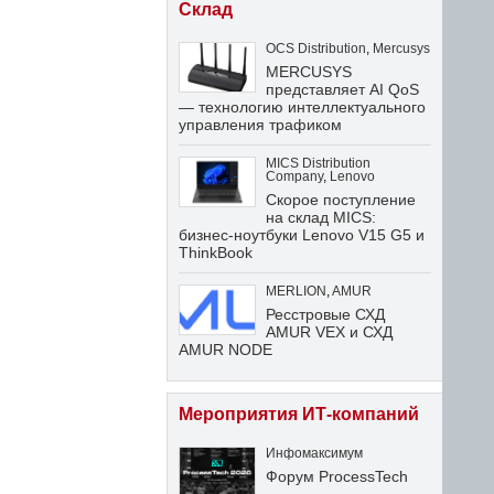
Склад
OCS Distribution
,
Mercusys
MERCUSYS
представляет AI QoS
— технологию интеллектуального
управления трафиком
MICS Distribution
Company
,
Lenovo
Скорое поступление
на склад MICS:
бизнес-ноутбуки Lenovo V15 G5 и
ThinkBook
MERLION
,
AMUR
Ресстровые СХД
AMUR VEX и СХД
AMUR NODE
Мероприятия ИТ-компаний
Инфомаксимум
Форум ProcessTech