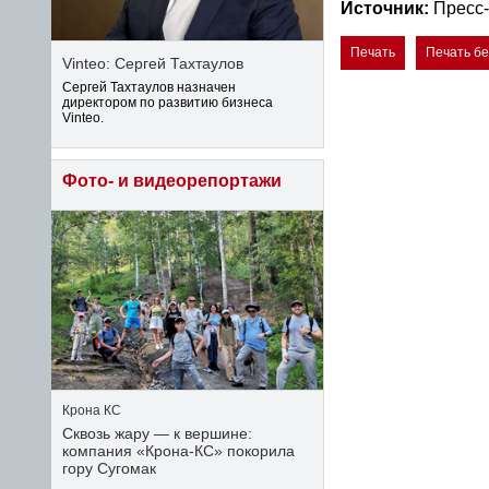
Источник:
Пресс
Печать
Печать б
Vinteo: Сергей Тахтаулов
Сергей Тахтаулов назначен
директором по развитию бизнеса
Vinteo.
Фото- и видеорепортажи
Крона КС
Сквозь жару — к вершине:
компания «Крона‑КС» покорила
гору Сугомак