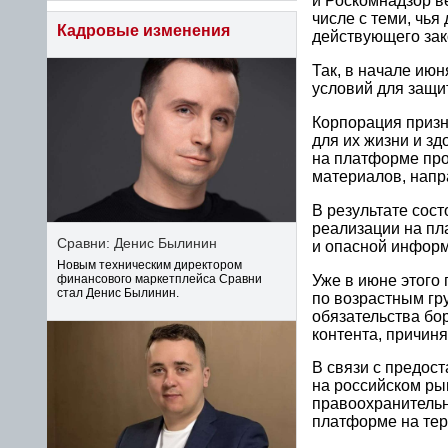
и Роскомнадзор в
числе с теми, чья
Кадровые изменения
действующего зак
Так, в начале ию
условий для защи
Корпорация призн
для их жизни и з
на платформе про
материалов, напр
В результате сос
реализации на пл
Сравни: Денис Былинин
и опасной информ
Новым техническим директором
Уже в июне этого 
финансового маркетплейса Сравни
стал Денис Былинин.
по возрастным гру
обязательства бо
контента, причин
В связи с предос
на российском ры
правоохранительн
платформе на тер