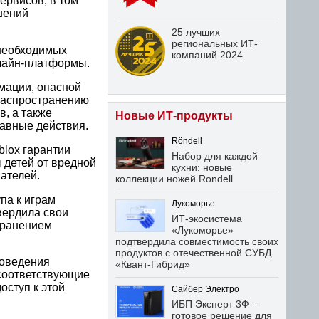
ервисов, в том
шений
25 лучших
региональных ИТ-
 необходимых
компаний 2024
нлайн-платформы.
мации, опасной
 распространению
, а также
Новые ИТ-продукты
авные действия.
Röndell
blox гарантии
Набор для каждой
 детей от вредной
кухни: новые
ателей.
коллекции ножей Rondell
па к играм
Лукоморье
твердила свои
ИТ-экосистема
транением
«Лукоморье»
подтвердила совместимость своих
продуктов с отечественной СУБД
поведения
«Квант-Гибрид»
соответствующие
оступ к этой
Сайбер Электро
ИБП Эксперт 3Ф –
готовое решение для