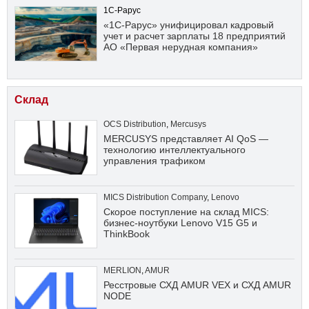
1С-Рарус
«1С-Рарус» унифицировал кадровый
учет и расчет зарплаты 18 предприятий
АО «Первая нерудная компания»
Склад
OCS Distribution
,
Mercusys
MERCUSYS представляет AI QoS —
технологию интеллектуального
управления трафиком
MICS Distribution Company
,
Lenovo
Скорое поступление на склад MICS:
бизнес-ноутбуки Lenovo V15 G5 и
ThinkBook
MERLION
,
AMUR
Ресстровые СХД AMUR VEX и СХД AMUR
NODE