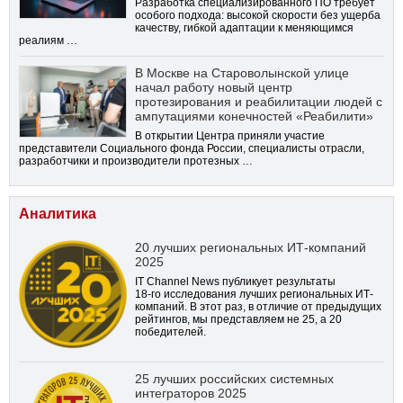
Разработка специализированного ПО требует
особого подхода: высокой скорости без ущерба
качеству, гибкой адаптации к меняющимся
реалиям …
В Москве на Староволынской улице
начал работу новый центр
протезирования и реабилитации людей с
ампутациями конечностей «Реабилити»
В открытии Центра приняли участие
представители Социального фонда России, специалисты отрасли,
разработчики и производители протезных …
Аналитика
20 лучших региональных ИТ-компаний
2025
IT Channel News публикует результаты
18-го
исследования лучших региональных ИТ-
компаний. В этот раз, в отличие от предыдущих
рейтингов, мы представляем не 25, а 20
победителей.
25 лучших российских системных
интеграторов 2025