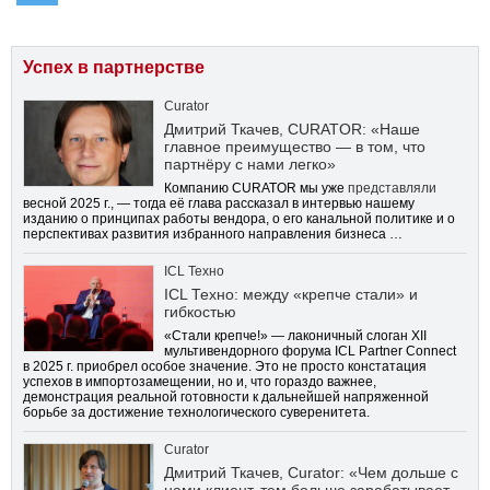
Успех в партнерстве
Curator
Дмитрий Ткачев, CURATOR: «Наше
главное преимущество — в том, что
партнёру с нами легко»
Компанию CURATOR мы уже
представляли
весной 2025 г., — тогда её глава рассказал в интервью нашему
изданию о принципах работы вендора, о его канальной политике и о
перспективах развития избранного направления бизнеса …
ICL Техно
ICL Техно: между «крепче стали» и
гибкостью
«Стали крепче!» — лаконичный слоган XII
мультивендорного форума ICL Partner Connect
в 2025 г. приобрел особое значение. Это не просто констатация
успехов в импортозамещении, но и, что гораздо важнее,
демонстрация реальной готовности к дальнейшей напряженной
борьбе за достижение технологического суверенитета.
Curator
Дмитрий Ткачев, Curator: «Чем дольше с
нами клиент, тем больше зарабатывает