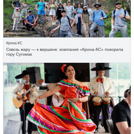
Крона КС
Сквозь жару — к вершине: компания «Крона‑КС» покорила
гору Сугомак