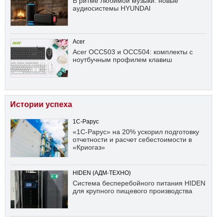
В ритме любимой музыки: новые
аудиосистемы HYUNDAI
Acer
Acer OCC503 и OCC504: комплекты с
ноутбучным профилем клавиш
Истории успеха
1С-Рарус
«1С-Рарус» на 20% ускорил подготовку
отчетности и расчет себестоимости в
«Криогаз»
HIDEN (АДМ-ТЕХНО)
Система бесперебойного питания HIDEN
для крупного пищевого производства