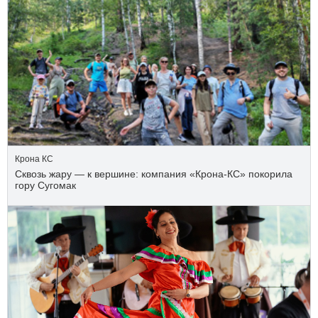
Крона КС
Сквозь жару — к вершине: компания «Крона‑КС» покорила
гору Сугомак