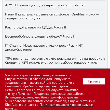
АСУ ТП: эволюция, драйверы, риски и пр. Часть I
Итоги II квартала на рынке смартфонов: OnePlus и vivo —
лидеры роста продаж
Как погодЫ влияют на ЦОДы. Часть II
Бесперебойность уходит в облако? Часть I
IT Channel News назовет лучших российских ИТ-
дистрибьюторов
79% респондентов считают, что реклама влияет на доверие к
бренду, а 72% используют ее при выборе товаров и услуг
Быстро, дёшево, качественно — что делать, если заказчику
ПО нужно всё сразу? Часть I
Мы используем cookie-файлы, возможности
Яндекс.Метрики и SberAds для наилучшего
Принять
представления нашего сайта в соответствии с
Политикой обработки персональных данных
.
Если Вы согласны с этим, пожалуйста, нажмите
© 2026 ООО «СК ПРЕСС».
Политика конфиденциальности
кнопку «Принять». Продолжая пользоваться сайтом,
персональных данных
,
информация об авторских правах и порядке
Вы подтверждаете, что были проинформированы
использования материалов сайта
об использовании сайтом cookie-файлов, Яндекс.Метрики и
109147 г. Москва, ул. Марксистская, 34, строение 10. Телефон: +7
SberAds, и согласны с
Политикой обработки персональных
495 974-22-60 (доб. 1500). Факс: +7 495 974-22-63. E-mail:
данных
.