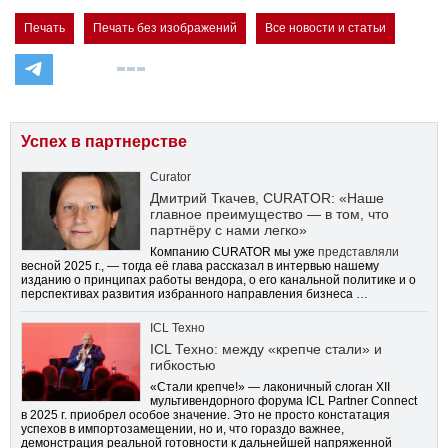
Печать
Печать без изображений
Все новости и статьи
Успех в партнерстве
Curator
Дмитрий Ткачев, CURATOR: «Наше
главное преимущество — в том, что
партнёру с нами легко»
Компанию CURATOR мы уже
представляли
весной 2025 г., — тогда её глава рассказал в интервью нашему
изданию о принципах работы вендора, о его канальной политике и о
перспективах развития избранного направления бизнеса …
ICL Техно
ICL Техно: между «крепче стали» и
гибкостью
«Стали крепче!» — лаконичный слоган XII
мультивендорного форума ICL Partner Connect
в 2025 г. приобрел особое значение. Это не просто констатация
успехов в импортозамещении, но и, что гораздо важнее,
демонстрация реальной готовности к дальнейшей напряженной