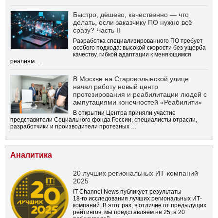
Быстро, дёшево, качественно — что
делать, если заказчику ПО нужно всё
сразу? Часть II
Разработка специализированного ПО требует
особого подхода: высокой скорости без ущерба
качеству, гибкой адаптации к меняющимся
реалиям …
В Москве на Староволынской улице
начал работу новый центр
протезирования и реабилитации людей с
ампутациями конечностей «Реабилити»
В открытии Центра приняли участие
представители Социального фонда России, специалисты отрасли,
разработчики и производители протезных …
Аналитика
20 лучших региональных ИТ-компаний
2025
IT Channel News публикует результаты
18-го
исследования лучших региональных ИТ-
компаний. В этот раз, в отличие от предыдущих
рейтингов, мы представляем не 25, а 20