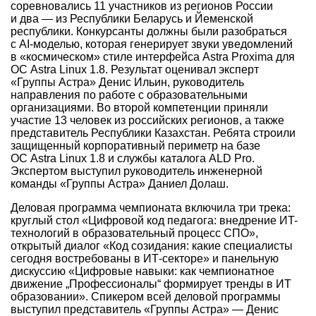
соревновались 11 участников из регионов России
и два — из Республики Беларусь и Йеменской
республики. Конкурсанты должны были разобраться
с AI-моделью, которая генерирует звуки уведомлений
в «космическом» стиле интерфейса Astra Proxima для
ОС Astra Linux 1.8. Результат оценивал эксперт
«Группы Астра» Денис Ильин, руководитель
направления по работе с образовательными
организациями. Во второй компетенции приняли
участие 13 человек из российских регионов, а также
представитель Республики Казахстан. Ребята строили
защищенный корпоративный периметр на базе
ОС Astra Linux 1.8 и службы каталога ALD Pro.
Экспертом выступил руководитель инженерной
команды «Группы Астра» Даниел Долаш.
Деловая программа чемпионата включила три трека:
круглый стол «Цифровой код педагога: внедрение ИT-
технологий в образовательный процесс СПО»,
открытый диалог «Код созидания: какие специалисты
сегодня востребованы в ИТ-секторе» и панельную
дискуссию «Цифровые навыки: как чемпионатное
движение „Профессионалы“ формирует тренды в ИТ
образовании». Спикером всей деловой программы
выступил представитель «Группы Астра» — Денис