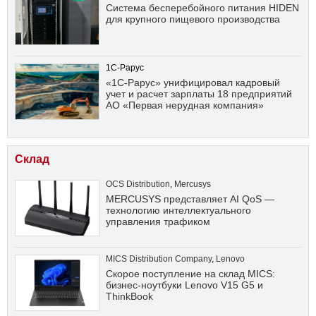
Система бесперебойного питания HIDEN
для крупного пищевого производства
1С-Рарус
«1С-Рарус» унифицировал кадровый
учет и расчет зарплаты 18 предприятий
АО «Первая нерудная компания»
Склад
OCS Distribution
,
Mercusys
MERCUSYS представляет AI QoS —
технологию интеллектуального
управления трафиком
MICS Distribution Company
,
Lenovo
Скорое поступление на склад MICS:
бизнес-ноутбуки Lenovo V15 G5 и
ThinkBook