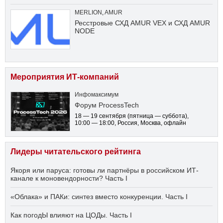
MERLION
,
AMUR
Ресстровые СХД AMUR VEX и СХД AMUR
NODE
Мероприятия ИТ-компаний
Инфомаксимум
Форум ProcessTech
18 — 19 сентября
(пятница — суббота)
,
10:00 — 18:00
, Россия, Москва, офлайн
Лидеры читательского рейтинга
Якоря или паруса: готовы ли партнёры в российском ИТ-
канале к моновендорности? Часть I
«Облака» и ПАКи: синтез вместо конкуренции. Часть I
Как погодЫ влияют на ЦОДы. Часть I