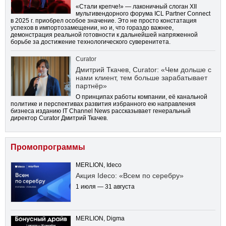
«Стали крепче!» — лаконичный слоган XII
мультивендорного форума ICL Partner Connect
в 2025 г. приобрел особое значение. Это не просто констатация
успехов в импортозамещении, но и, что гораздо важнее,
демонстрация реальной готовности к дальнейшей напряженной
борьбе за достижение технологического суверенитета.
Curator
Дмитрий Ткачев, Curator: «Чем дольше с
нами клиент, тем больше зарабатывает
партнёр»
О принципах работы компании, её канальной
политике и перспективах развития избранного ею направления
бизнеса изданию IT Channel News рассказывает генеральный
директор Curator Дмитрий Ткачев.
Промопрограммы
MERLION, Ideco
Акция Ideco: «Всем по серебру»
1 июля — 31 августа
MERLION, Digma