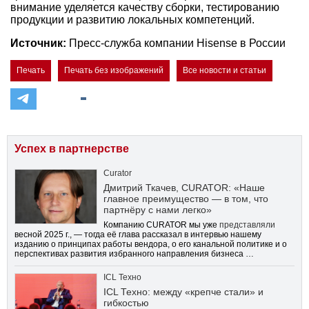
внимание уделяется качеству сборки, тестированию
продукции и развитию локальных компетенций.
Источник:
Пресс-служба компании Hisense в России
Печать
Печать без изображений
Все новости и статьи
Успех в партнерстве
Curator
Дмитрий Ткачев, CURATOR: «Наше
главное преимущество — в том, что
партнёру с нами легко»
Компанию CURATOR мы уже
представляли
весной 2025 г., — тогда её глава рассказал в интервью нашему
изданию о принципах работы вендора, о его канальной политике и о
перспективах развития избранного направления бизнеса …
ICL Техно
ICL Техно: между «крепче стали» и
гибкостью