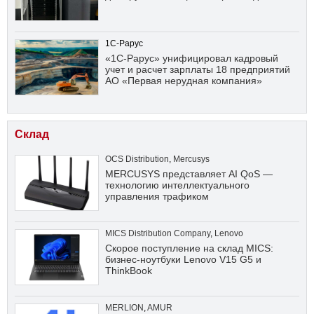
1С-Рарус
«1С-Рарус» унифицировал кадровый
учет и расчет зарплаты 18 предприятий
АО «Первая нерудная компания»
Склад
OCS Distribution
,
Mercusys
MERCUSYS представляет AI QoS —
технологию интеллектуального
управления трафиком
MICS Distribution Company
,
Lenovo
Скорое поступление на склад MICS:
бизнес-ноутбуки Lenovo V15 G5 и
ThinkBook
MERLION
,
AMUR