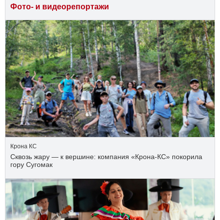
Фото- и видеорепортажи
Крона КС
Сквозь жару — к вершине: компания «Крона‑КС» покорила
гору Сугомак