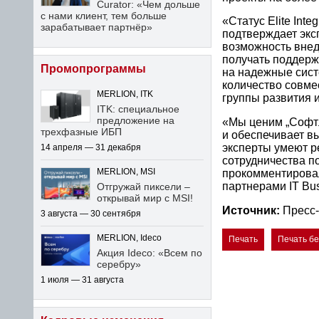
Curator: «Чем дольше
с нами клиент, тем больше
«Статус Elite Int
зарабатывает партнёр»
подтверждает экс
возможность внед
получать поддерж
Промопрограммы
на надежные сист
количество совме
MERLION, ITK
группы развития 
ITK: специальное
предложение на
«Мы ценим „Софтл
трехфазные ИБП
и обеспечивает выс
эксперты умеют р
14 апреля — 31 декабря
сотрудничества п
MERLION, MSI
прокомментиров
партнерами IT Bu
Отгружай пиксели –
открывай мир с MSI!
Источник:
Пресс-
3 августа — 30 сентября
MERLION, Ideco
Печать
Печать б
Акция Ideco: «Всем по
серебру»
1 июля — 31 августа