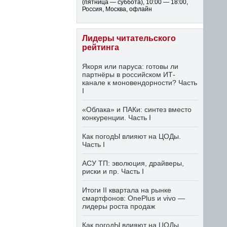
(пятница — суббота)
,
10:00 — 18:00
,
Россия, Москва, офлайн
Лидеры читательского
рейтинга
Якоря или паруса: готовы ли
партнёры в российском ИТ-
канале к моновендорности? Часть
I
«Облака» и ПАКи: синтез вместо
конкуренции. Часть I
Как погодЫ влияют на ЦОДы.
Часть I
АСУ ТП: эволюция, драйверы,
риски и пр. Часть I
Итоги II квартала на рынке
смартфонов: OnePlus и vivo —
лидеры роста продаж
Как погодЫ влияют на ЦОДы.