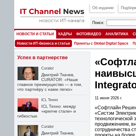
Об издании
Подборк
Поиск:
НОВОСТИ И СТАТЬИ
КАДРЫ
ФОТО/ВИДЕО
АНАЛИТИКА
С
НОМЕРА
Новости ИТ-бизнеса и статьи
Проекты с Global Digital Space
П
Успех в партнерстве
«Софтла
Curator
наивысш
Дмитрий Ткачев,
CURATOR: «Наше
Integrat
главное преимущество — в том,
что партнёру с нами легко»
11 июня 2026 г.
ICL Техно
ICL Техно: между
«Софтлайн Решени
«крепче стали» и
«Систэм Электрик
гибкостью
технологической 
продвижением, вн
Curator
сотрудничества с
Дмитрий Ткачев,
проекты на более