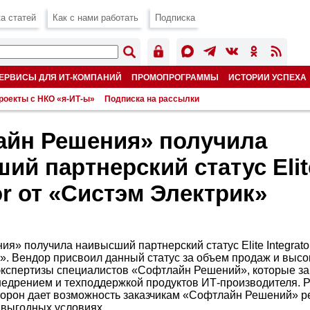
а статей
Как с нами работать
Подписка
ЕРВИСЫ ДЛЯ ИТ-КОМПАНИЙ
ПРОМОПРОГРАММЫ
ИСТОРИИ УСПЕХА
роекты с НКО «я-ИТ-ы»
Подписка на рассылки
йн Решения» получила
ий партнерский статус Elit
or от «Систэм Электрик»
я» получила наивысший партнерский статус Elite Integrato
». Вендор присвоил данный статус за объем продаж и высо
экспертизы специалистов «Софтлайн Решений», которые з
едрением и техподдержкой продуктов ИТ-производителя. 
торон дает возможность заказчикам «Софтлайн Решений» 
 выгодных условиях.