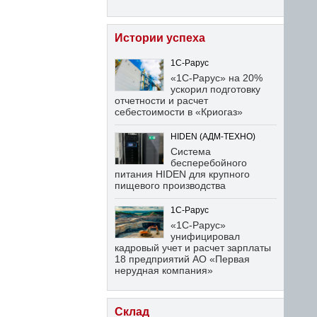
Истории успеха
1С-Рарус
«1С-Рарус» на 20%
ускорил подготовку
отчетности и расчет
себестоимости в «Криогаз»
HIDEN (АДМ-ТЕХНО)
Система
бесперебойного
питания HIDEN для крупного
пищевого производства
1С-Рарус
«1С-Рарус»
унифицировал
кадровый учет и расчет зарплаты
18 предприятий АО «Первая
нерудная компания»
Склад