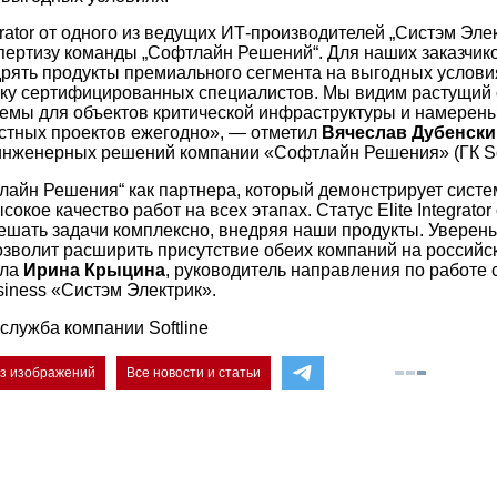
egrator от одного из ведущих ИТ-производителей „Систэм Эле
пертизу команды „Софтлайн Решений“. Для наших заказчико
рять продукты премиального сегмента на выгодных условия
ку сертифицированных специалистов. Мы видим растущий 
емы для объектов критической инфраструктуры и намерен
стных проектов ежегодно», — отметил
Вячеслав Дубенски
инженерных решений компании «Софтлайн Решения» (ГК Sof
айн Решения“ как партнера, который демонстрирует сист
окое качество работ на всех этапах. Статус Elite Integrator 
ешать задачи комплексно, внедряя наши продукты. Уверены
озволит расширить присутствие обеих компаний на российс
ала
Ирина Крыцина
, руководитель направления по работе
siness «Систэм Электрик».
служба компании Softline
ез изображений
Все новости и статьи