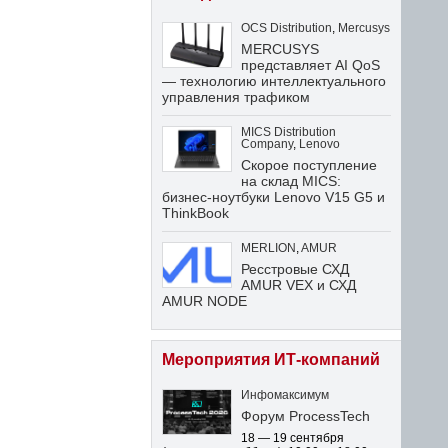
OCS Distribution
,
Mercusys
MERCUSYS
представляет AI QoS
— технологию интеллектуального
управления трафиком
MICS Distribution
Company
,
Lenovo
Скорое поступление
на склад MICS:
бизнес-ноутбуки Lenovo V15 G5 и
ThinkBook
MERLION
,
AMUR
Ресстровые СХД
AMUR VEX и СХД
AMUR NODE
Мероприятия ИТ-компаний
Инфомаксимум
Форум ProcessTech
18 — 19 сентября