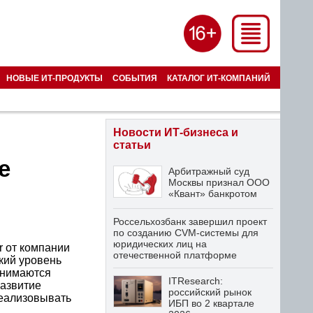
НОВЫЕ ИТ-ПРОДУКТЫ
СОБЫТИЯ
КАТАЛОГ ИТ-КОМПАНИЙ
Новости ИТ-бизнеса и
статьи
e
Арбитражный суд
Москвы признал ООО
«Квант» банкротом
Россельхозбанк завершил проект
по созданию CVM-системы для
юридических лиц на
r от компании
отечественной платформе
кий уровень
анимаются
ITResearch:
Развитие
российский рынок
реализовывать
ИБП во 2 квартале