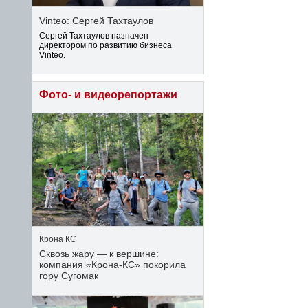
Vinteo: Сергей Тахтаулов
Сергей Тахтаулов назначен
директором по развитию бизнеса
Vinteo.
Фото- и видеорепортажи
Крона КС
Сквозь жару — к вершине:
компания «Крона‑КС» покорила
гору Сугомак