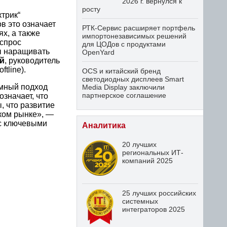
2026 г. вернулся к
росту
ктрик“
в это означает
РТК-Сервис расширяет портфель
х, а также
импортонезависимых решений
спрос
для ЦОДов с продуктами
ы наращивать
OpenYard
й
, руководитель
tline).
OCS и китайский бренд
светодиодных дисплеев Smart
емный подход
Media Display заключили
партнерское соглашение
означает, что
, что развитие
ком рынке», —
 с ключевыми
Аналитика
20 лучших
региональных ИТ-
компаний 2025
25 лучших российских
системных
интеграторов 2025