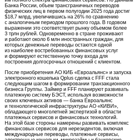
Банка России, объем трансграничных переводов
физических лиц в первом полугодии 2025 года достиг
$18,7 млрд, увеличившись на 26% по сравнению
с аналогичным периодом прошлого года. В годовом
выражении это соответствует рынку объемом более
3 трлн рублей. Одновременно в стране проживают
и работают около 6 млн иностранных граждан, для
которых денежные переводы остаются одной
из наиболее востребованных финансовых услуг
и формируют естественную точку входа для
построения долгосрочных отношений с клиентом.
После приобретения АО КИБ «Евроальянс» и запуска
электронного кошелька Qplus сделка с FFF стала
следующим шагом в формировании транзакционного
бизнеса Группы. Займер и FFF планируют развивать
платежную систему БЭСТ, используя возможности
своих ключевых активов — банка Евроальянс
и технологической инфраструктуры АО «КИВИ»,
обладающего многолетней экспертизой в области
платежных сервисов и финансовых технологий.
На этой базе стороны намерены развивать комплекс
финансовых сервисов для нерезидентов, включая
международные переводы, платежные сервисы,
электронные кошельки, микрозаймы и банковские