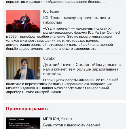
перспективах развития избранного направления бизнеса …
ICL Техно
ICL Техно: между «крепче стали» и
гибкостью
«Стали крепче!» — лаконичный слоган XII
мультивендорного форума ICL Partner Connect
в 2025 г. приобрел особое значение. Это не просто констатация
успехов в импортозамещении, но и, что гораздо важнее,
демонстрация реальной готовности к дальнейшей напряженной
борьбе за достижение технологического суверенитета.
Curator
Дмитрий Ткачев, Curator: «Чем дольше с
нами клиент, тем больше зарабатывает
партнёр»
О принципах работы компании, её канальной
политике и перспективах развития избранного ею направления
бизнеса изданию IT Channel News рассказывает генеральный
директор Curator Дмитрий Ткачев.
Промопрограммы
MERLION, Yealink
Будь готов к высокому сезону!