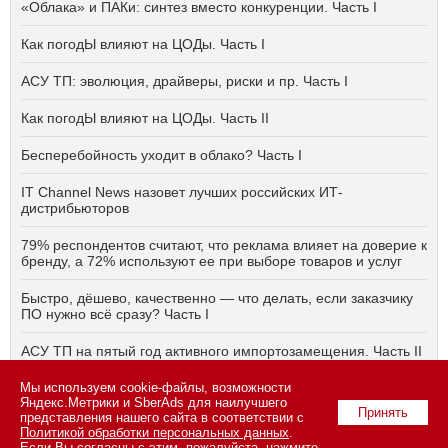
«Облака» и ПАКи: синтез вместо конкуренции. Часть I
Как погодЫ влияют на ЦОДы. Часть I
АСУ ТП: эволюция, драйверы, риски и пр. Часть I
Как погодЫ влияют на ЦОДы. Часть II
Бесперебойность уходит в облако? Часть I
IT Channel News назовет лучших российских ИТ-
дистрибьюторов
79% респондентов считают, что реклама влияет на доверие к
бренду, а 72% используют ее при выборе товаров и услуг
Быстро, дёшево, качественно — что делать, если заказчику
ПО нужно всё сразу? Часть I
АСУ ТП на пятый год активного импортозамещения. Часть II
Мы используем cookie-файлы, возможности
Бесперебойность уходит в облако? Часть II
Яндекс.Метрики и SberAds для наилучшего
Принять
представления нашего сайта в соответствии с
Политикой обработки персональных данных
.
Если Вы согласны с этим, пожалуйста, нажмите