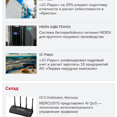
«1С-Рарус» на 20% ускорил подготовку
отчетности и расчет себестоимости в
«Криогаз»
HIDEN (АДМ-ТЕХНО)
Система бесперебойного питания HIDEN
для крупного пищевого производства
1С-Рарус
«1С-Рарус» унифицировал кадровый
учет и расчет зарплаты 18 предприятий
АО «Первая нерудная компания»
Склад
OCS Distribution
,
Mercusys
MERCUSYS представляет AI QoS —
технологию интеллектуального
управления трафиком