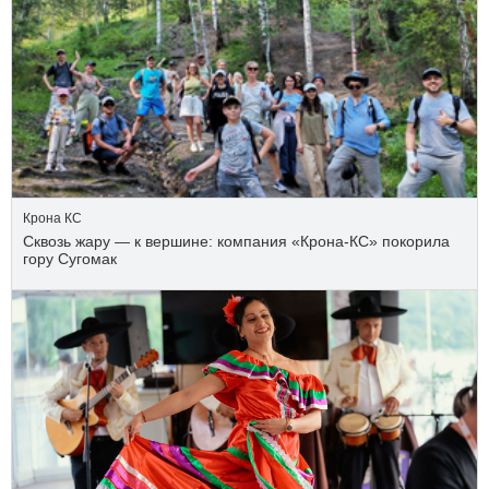
Крона КС
Сквозь жару — к вершине: компания «Крона‑КС» покорила
гору Сугомак