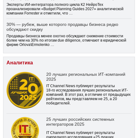
Эксперты ИИ-интегратора полного цикла К2 НейроТех
проанализировали «Budget Planning Guides 2027» аналитической
компании Forrester и отметили, что …
30% — рубеж, выше которого продавцы бизнеса редко
обсуждают скидку
Продавцы бизнеса менее охотно обсуждают снижение стоимости
более чем на 30% по итогам due diligence, отмечают в юридической
фирме Orlova\Ermolenko …
Аналитика
20 лучших региональных ИТ-компаний
2025
IT Channel News публикует результаты
18-го
исследования лучших региональных ИТ-
компаний. В этот раз, в отличие от предыдущих
рейтингов, мы представляем не 25, а 20
победителей.
25 лучших российских системных
интеграторов 2025
IT Channel News публикует результаты
очередного исследования «25 лучших