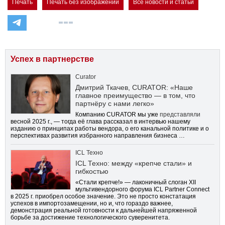
Печать
Печать без изображений
Все новости и статьи
Успех в партнерстве
Curator
Дмитрий Ткачев, CURATOR: «Наше
главное преимущество — в том, что
партнёру с нами легко»
Компанию CURATOR мы уже
представляли
весной 2025 г., — тогда её глава рассказал в интервью нашему
изданию о принципах работы вендора, о его канальной политике и о
перспективах развития избранного направления бизнеса …
ICL Техно
ICL Техно: между «крепче стали» и
гибкостью
«Стали крепче!» — лаконичный слоган XII
мультивендорного форума ICL Partner Connect
в 2025 г. приобрел особое значение. Это не просто констатация
успехов в импортозамещении, но и, что гораздо важнее,
демонстрация реальной готовности к дальнейшей напряженной
борьбе за достижение технологического суверенитета.