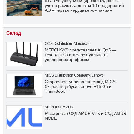
«1С-Рарус» унифицировал кадровый
учет и расчет зарплаты 18 предприятий
АО «Первая нерудная компания»
Склад
OCS Distribution
,
Mercusys
MERCUSYS представляет AI QoS —
технологию интеллектуального
управления трафиком
MICS Distribution Company
,
Lenovo
Скорое поступление на склад MICS:
бизнес-ноутбуки Lenovo V15 G5 и
ThinkBook
MERLION
,
AMUR
Ресстровые СХД AMUR VEX и СХД AMUR
NODE