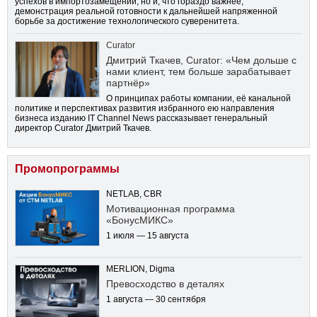
успехов в импортозамещении, но и, что гораздо важнее,
демонстрация реальной готовности к дальнейшей напряженной
борьбе за достижение технологического суверенитета.
Curator
Дмитрий Ткачев, Curator: «Чем дольше с
нами клиент, тем больше зарабатывает
партнёр»
О принципах работы компании, её канальной
политике и перспективах развития избранного ею направления
бизнеса изданию IT Channel News рассказывает генеральный
директор Curator Дмитрий Ткачев.
Промопрограммы
NETLAB, CBR
Мотивационная программа
«БонусМИКС»
1 июля — 15 августа
MERLION, Digma
Превосходство в деталях
1 августа — 30 сентября