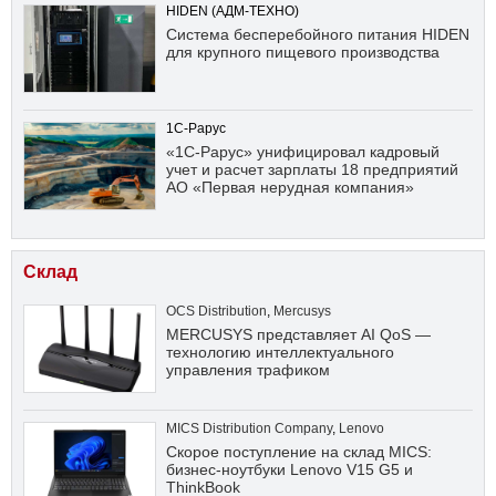
HIDEN (АДМ-ТЕХНО)
Система бесперебойного питания HIDEN
для крупного пищевого производства
1С-Рарус
«1С-Рарус» унифицировал кадровый
учет и расчет зарплаты 18 предприятий
АО «Первая нерудная компания»
Склад
OCS Distribution
,
Mercusys
MERCUSYS представляет AI QoS —
технологию интеллектуального
управления трафиком
MICS Distribution Company
,
Lenovo
Скорое поступление на склад MICS:
бизнес-ноутбуки Lenovo V15 G5 и
ThinkBook