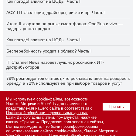
Как погодЫ влияют на ЦОДы. Часть I
АСУ ТП: эволюция, драйверы, риски и пр. Часть I
Итоги II квартала на рынке смартфонов: OnePlus и vivo —
лидеры роста продаж
Как погодЫ влияют на ЦОДы. Часть II
Бесперебойность уходит в облако? Часть I
IT Channel News назовет лучших российских ИТ-
дистрибьюторов
79% респондентов считают, что реклама влияет на доверие к
бренду, а 72% используют ее при выборе товаров и услуг
Быстро, дёшево, качественно — что делать, если заказчику
Мы используем cookie-файлы, возможности
ПО нужно всё сразу? Часть I
Яндекс.Метрики и SberAds для наилучшего
Принять
представления нашего сайта в соответствии с
Политикой обработки персональных данных
.
Если Вы согласны с этим, пожалуйста, нажмите
© 2026 ООО «СК ПРЕСС».
Политика конфиденциальности
кнопку «Принять». Продолжая пользоваться сайтом,
персональных данных
,
информация об авторских правах и порядке
Вы подтверждаете, что были проинформированы
использования материалов сайта
об использовании сайтом cookie-файлов, Яндекс.Метрики и
109147 г. Москва, ул. Марксистская, 34, строение 10. Телефон: +7
SberAds, и согласны с
Политикой обработки персональных