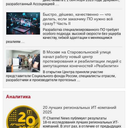
действовать с 1 сентября 2026 года. Документ,
разработанный Ассоциацией …
Быстро, дёшево, качественно — что
делать, если заказчику ПО нужно всё
сразу? Часть II
Разработка специализированного ПО требует
особого подхода: высокой скорости без ущерба
качеству, гибкой адаптации к меняющимся
реалиям …
В Москве на Староволынской улице
начал работу новый центр
протезирования и реабилитации людей с
ампутациями конечностей «Реабилити»
В открытии Центра приняли участие
представители Социального фонда России, специалисты отрасли,
разработчики и производители протезных …
Аналитика
20 лучших региональных ИТ-компаний
2025
IT Channel News публикует результаты
18-го
исследования лучших региональных ИТ-
компаний. В этот раз, в отличие от предыдущих