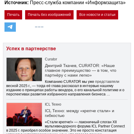
Источник:
Пресс-служба компании «Информзащита»
Печать
Печать без изображений
Все новости и статьи
Успех в партнерстве
Curator
Дмитрий Ткачев, CURATOR: «Наше
главное преимущество — в том, что
партнёру с нами легко»
Компанию CURATOR мы уже
представляли
весной 2025 г., — тогда её глава рассказал в интервью нашему
изданию о принципах работы вендора, о его канальной политике и о
перспективах развития избранного направления бизнеса …
ICL Техно
ICL Техно: между «крепче стали» и
гибкостью
«Стали крепче!» — лаконичный слоган XII
мультивендорного форума ICL Partner Connect
в 2025 г. приобрел особое значение. Это не просто констатация