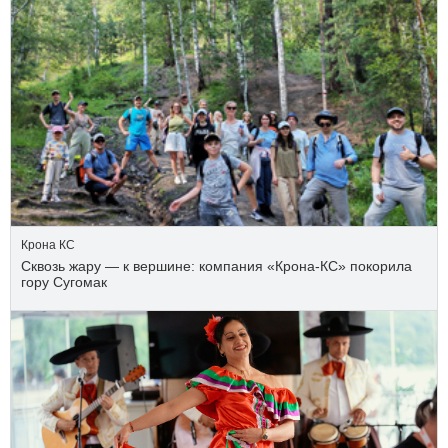
Крона КС
Сквозь жару — к вершине: компания «Крона‑КС» покорила
гору Сугомак