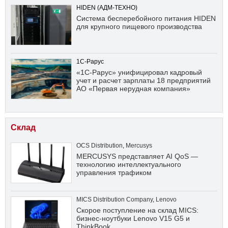
HIDEN (АДМ-ТЕХНО)
Система бесперебойного питания HIDEN
для крупного пищевого производства
1С-Рарус
«1С-Рарус» унифицировал кадровый
учет и расчет зарплаты 18 предприятий
АО «Первая нерудная компания»
Склад
OCS Distribution
,
Mercusys
MERCUSYS представляет AI QoS —
технологию интеллектуального
управления трафиком
MICS Distribution Company
,
Lenovo
Скорое поступление на склад MICS:
бизнес-ноутбуки Lenovo V15 G5 и
ThinkBook