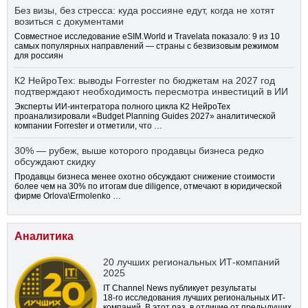
Без визы, без стресса: куда россияне едут, когда не хотят
возиться с документами
Совместное исследование eSIM.World и Travelata показало: 9 из 10
самых популярных направлений — страны с безвизовым режимом
для россиян
К2 НейроТех: выводы Forrester по бюджетам на 2027 год
подтверждают необходимость пересмотра инвестиций в ИИ
Эксперты ИИ-интегратора полного цикла К2 НейроТех
проанализировали «Budget Planning Guides 2027» аналитической
компании Forrester и отметили, что …
30% — рубеж, выше которого продавцы бизнеса редко
обсуждают скидку
Продавцы бизнеса менее охотно обсуждают снижение стоимости
более чем на 30% по итогам due diligence, отмечают в юридической
фирме Orlova\Ermolenko …
Аналитика
20 лучших региональных ИТ-компаний
2025
IT Channel News публикует результаты
18-го
исследования лучших региональных ИТ-
компаний. В этот раз, в отличие от предыдущих