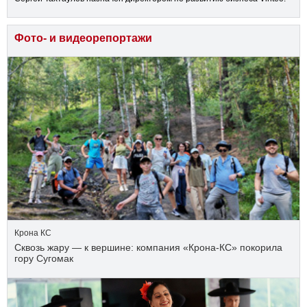
Фото- и видеорепортажи
Крона КС
Сквозь жару — к вершине: компания «Крона‑КС» покорила
гору Сугомак