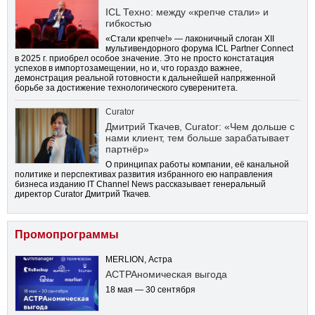
ICL Техно: между «крепче стали» и
гибкостью
«Стали крепче!» — лаконичный слоган XII
мультивендорного форума ICL Partner Connect
в 2025 г. приобрел особое значение. Это не просто констатация
успехов в импортозамещении, но и, что гораздо важнее,
демонстрация реальной готовности к дальнейшей напряженной
борьбе за достижение технологического суверенитета.
Curator
Дмитрий Ткачев, Curator: «Чем дольше с
нами клиент, тем больше зарабатывает
партнёр»
О принципах работы компании, её канальной
политике и перспективах развития избранного ею направления
бизнеса изданию IT Channel News рассказывает генеральный
директор Curator Дмитрий Ткачев.
Промопрограммы
MERLION, Астра
АСТРАномическая выгода
18 мая — 30 сентября