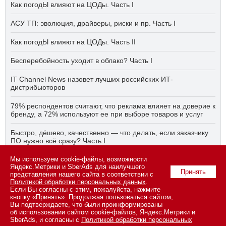
Как погодЫ влияют на ЦОДы. Часть I
АСУ ТП: эволюция, драйверы, риски и пр. Часть I
Как погодЫ влияют на ЦОДы. Часть II
Бесперебойность уходит в облако? Часть I
IT Channel News назовет лучших российских ИТ-
дистрибьюторов
79% респондентов считают, что реклама влияет на доверие к
бренду, а 72% используют ее при выборе товаров и услуг
Быстро, дёшево, качественно — что делать, если заказчику
ПО нужно всё сразу? Часть I
Мы используем cookie-файлы, возможности
АСУ ТП на пятый год активного импортозамещения. Часть II
Яндекс.Метрики и SberAds для наилучшего
Принять
представления нашего сайта в соответствии с
Политикой обработки персональных данных
.
Если Вы согласны с этим, пожалуйста, нажмите
© 2026 ООО «СК ПРЕСС».
Политика конфиденциальности
кнопку «Принять». Продолжая пользоваться сайтом,
персональных данных
,
информация об авторских правах и порядке
Вы подтверждаете, что были проинформированы
использования материалов сайта
об использовании сайтом cookie-файлов, Яндекс.Метрики и
109147 г. Москва, ул. Марксистская, 34, строение 10. Телефон: +7
SberAds, и согласны с
Политикой обработки персональных
495 974-22-60 (доб. 1500). Факс: +7 495 974-22-63. E-mail: