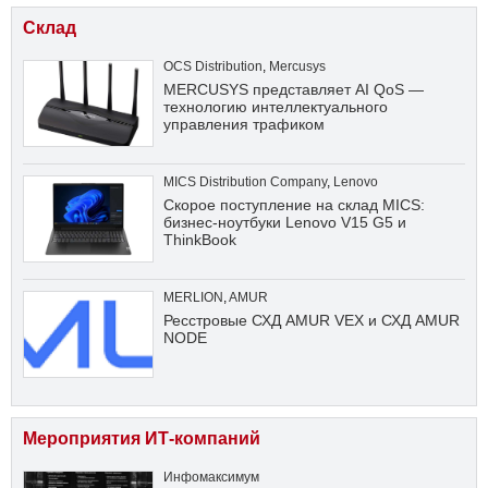
Склад
OCS Distribution
,
Mercusys
MERCUSYS представляет AI QoS —
технологию интеллектуального
управления трафиком
MICS Distribution Company
,
Lenovo
Скорое поступление на склад MICS:
бизнес-ноутбуки Lenovo V15 G5 и
ThinkBook
MERLION
,
AMUR
Ресстровые СХД AMUR VEX и СХД AMUR
NODE
Мероприятия ИТ-компаний
Инфомаксимум