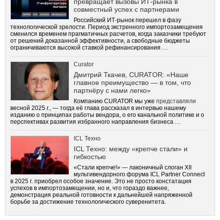
превращает вызовы ИТ-рынка в
совместный успех с партнерами
Российский ИТ-рынок перешел в фазу
технологической зрелости. Период экстренного импортозамещения
сменился временем прагматичных расчетов, когда заказчики требуют
от решений доказанной эффективности, а свободные бюджеты
ограничиваются высокой ставкой рефинансирования …
Curator
Дмитрий Ткачев, CURATOR: «Наше
главное преимущество — в том, что
партнёру с нами легко»
Компанию CURATOR мы уже
представляли
весной 2025 г., — тогда её глава рассказал в интервью нашему
изданию о принципах работы вендора, о его канальной политике и о
перспективах развития избранного направления бизнеса …
ICL Техно
ICL Техно: между «крепче стали» и
гибкостью
«Стали крепче!» — лаконичный слоган XII
мультивендорного форума ICL Partner Connect
в 2025 г. приобрел особое значение. Это не просто констатация
успехов в импортозамещении, но и, что гораздо важнее,
демонстрация реальной готовности к дальнейшей напряженной
борьбе за достижение технологического суверенитета.