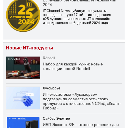
25 лучших региональных ИТ-компаний
2024
IT Channel News публикует результаты
очередного — уже
17-го!
— исследования
«25 лучших региональных ИТ-компаний»
и представляет победителей 2024 года.
Новые ИТ-продукты
Röndell
Набор для каждой кухни: новые
коллекции ножей Rondell
Лукоморье
ИТ-экосистема «Лукоморье»
подтвердила совместимость своих
продуктов с отечественной СУБД «Квант-
Гибрид»
Сайбер Электро
ИБП Эксперт 3Ф – готовое решение для