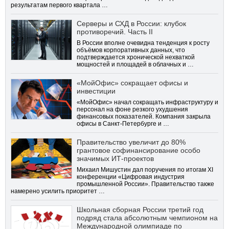
результатам первого квартала …
Серверы и СХД в России: клубок
противоречий. Часть II
В России вполне очевидна тенденция к росту
объёмов корпоративных данных, что
подтверждается хронической нехваткой
мощностей и площадей в облачных и …
«МойОфис» сокращает офисы и
инвестиции
«МойОфис» начал сокращать инфраструктуру и
персонал на фоне резкого ухудшения
финансовых показателей. Компания закрыла
офисы в Санкт-Петербурге и …
Правительство увеличит до 80%
грантовое софинансирование особо
значимых ИТ-проектов
Михаил Мишустин дал поручения по итогам XI
конференции «Цифровая индустрия
промышленной России». Правительство также
намерено усилить приоритет …
Школьная сборная России третий год
подряд стала абсолютным чемпионом на
Международной олимпиаде по