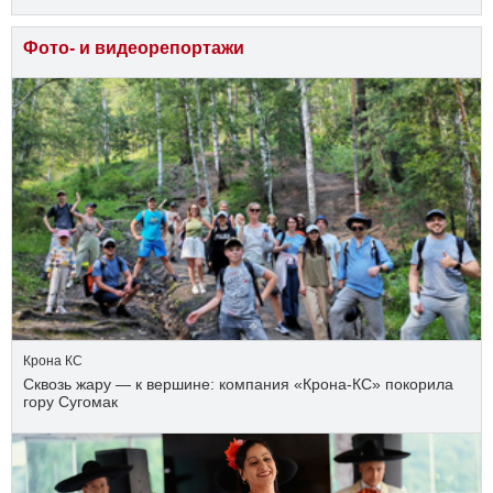
Фото- и видеорепортажи
Крона КС
Сквозь жару — к вершине: компания «Крона‑КС» покорила
гору Сугомак