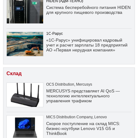
HIDEN (АДМ-ТЕХНО)
Система бесперебойного питания HIDEN
для крупного пищевого производства
1С-Рарус
«1С-Рарус» унифицировал кадровый
учет и расчет зарплаты 18 предприятий
АО «Первая нерудная компания»
Склад
OCS Distribution
,
Mercusys
MERCUSYS представляет AI QoS —
технологию интеллектуального
управления трафиком
MICS Distribution Company
,
Lenovo
Скорое поступление на склад MICS:
бизнес-ноутбуки Lenovo V15 G5 и
ThinkBook