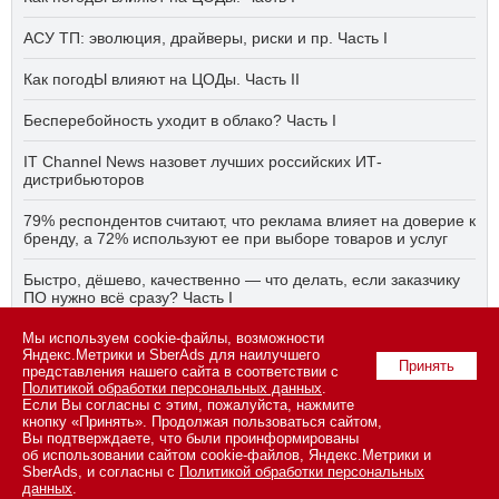
АСУ ТП: эволюция, драйверы, риски и пр. Часть I
Как погодЫ влияют на ЦОДы. Часть II
Бесперебойность уходит в облако? Часть I
IT Channel News назовет лучших российских ИТ-
дистрибьюторов
79% респондентов считают, что реклама влияет на доверие к
бренду, а 72% используют ее при выборе товаров и услуг
Быстро, дёшево, качественно — что делать, если заказчику
ПО нужно всё сразу? Часть I
Мы используем cookie-файлы, возможности
АСУ ТП на пятый год активного импортозамещения. Часть II
Яндекс.Метрики и SberAds для наилучшего
Принять
представления нашего сайта в соответствии с
Политикой обработки персональных данных
.
Если Вы согласны с этим, пожалуйста, нажмите
© 2026 ООО «СК ПРЕСС».
Политика конфиденциальности
кнопку «Принять». Продолжая пользоваться сайтом,
персональных данных
,
информация об авторских правах и порядке
Вы подтверждаете, что были проинформированы
использования материалов сайта
об использовании сайтом cookie-файлов, Яндекс.Метрики и
109147 г. Москва, ул. Марксистская, 34, строение 10. Телефон: +7
SberAds, и согласны с
Политикой обработки персональных
495 974-22-60 (доб. 1500). Факс: +7 495 974-22-63. E-mail:
данных
.