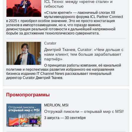
ICL Техно: между «крепче стали» и
гибкостью
«Стали крепче!» — лаконичный слоган XII
мультивендорного форума ICL Partner Connect
в 2025 г. приобрел особое значение. Это не просто констатация
успехов в импортозамещении, но и, что гораздо важнее,
демонстрация реальной готовности к дальнейшей напряженной
борьбе за достижение технологического суверенитета.
Curator
Дмитрий Ткачев, Curator: «Чем дольше с
нами клиент, тем больше зарабатывает
партнёр»
О принципах работы компании, её канальной
политике и перспективах развития избранного ею направления
бизнеса изданию IT Channel News рассказывает генеральный
директор Curator Дмитрий Ткачев.
Промопрограммы
MERLION, MSI
Отгружай пиксели – открывай мир с MSI!
3 августа — 30 сентября