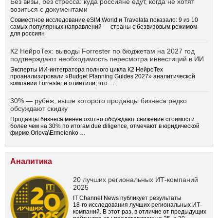
Без визы, без стресса: куда россияне едут, когда не хотят
возиться с документами
Совместное исследование eSIM.World и Travelata показало: 9 из 10
самых популярных направлений — страны с безвизовым режимом
для россиян
К2 НейроТех: выводы Forrester по бюджетам на 2027 год
подтверждают необходимость пересмотра инвестиций в ИИ
Эксперты ИИ-интегратора полного цикла К2 НейроТех
проанализировали «Budget Planning Guides 2027» аналитической
компании Forrester и отметили, что …
30% — рубеж, выше которого продавцы бизнеса редко
обсуждают скидку
Продавцы бизнеса менее охотно обсуждают снижение стоимости
более чем на 30% по итогам due diligence, отмечают в юридической
фирме Orlova\Ermolenko …
Аналитика
20 лучших региональных ИТ-компаний
2025
IT Channel News публикует результаты
18-го
исследования лучших региональных ИТ-
компаний. В этот раз, в отличие от предыдущих