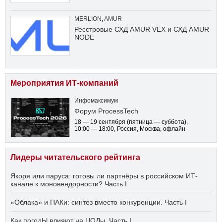
MERLION
,
AMUR
Ресстровые СХД AMUR VEX и СХД AMUR
NODE
Мероприятия ИТ-компаний
Инфомаксимум
Форум ProcessTech
18 — 19 сентября
(пятница — суббота)
,
10:00 — 18:00
, Россия, Москва, офлайн
Лидеры читательского рейтинга
Якоря или паруса: готовы ли партнёры в российском ИТ-
канале к моновендорности? Часть I
«Облака» и ПАКи: синтез вместо конкуренции. Часть I
Как погодЫ влияют на ЦОДы. Часть I