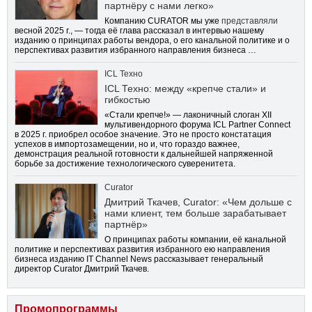
партнёру с нами легко»
Компанию CURATOR мы уже
представляли
весной 2025 г., — тогда её глава рассказал в интервью нашему
изданию о принципах работы вендора, о его канальной политике и о
перспективах развития избранного направления бизнеса …
ICL Техно
ICL Техно: между «крепче стали» и
гибкостью
«Стали крепче!» — лаконичный слоган XII
мультивендорного форума ICL Partner Connect
в 2025 г. приобрел особое значение. Это не просто констатация
успехов в импортозамещении, но и, что гораздо важнее,
демонстрация реальной готовности к дальнейшей напряженной
борьбе за достижение технологического суверенитета.
Curator
Дмитрий Ткачев, Curator: «Чем дольше с
нами клиент, тем больше зарабатывает
партнёр»
О принципах работы компании, её канальной
политике и перспективах развития избранного ею направления
бизнеса изданию IT Channel News рассказывает генеральный
директор Curator Дмитрий Ткачев.
Промопрограммы