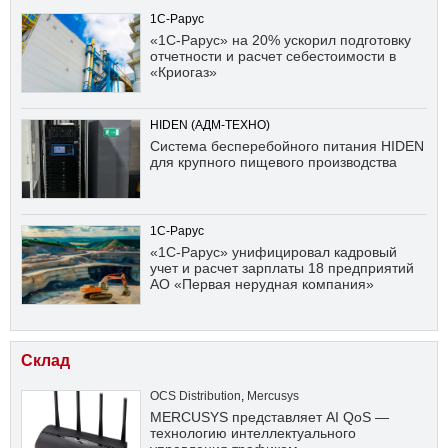
1С-Рарус
«1С-Рарус» на 20% ускорил подготовку
отчетности и расчет себестоимости в
«Криогаз»
HIDEN (АДМ-ТЕХНО)
Система бесперебойного питания HIDEN
для крупного пищевого производства
1С-Рарус
«1С-Рарус» унифицировал кадровый
учет и расчет зарплаты 18 предприятий
АО «Первая нерудная компания»
Склад
OCS Distribution
,
Mercusys
MERCUSYS представляет AI QoS —
технологию интеллектуального