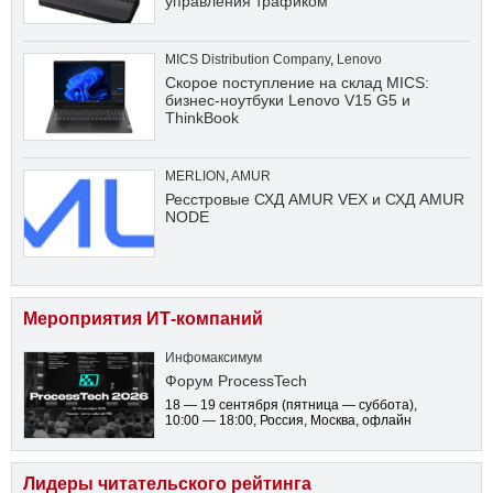
управления трафиком
MICS Distribution Company
,
Lenovo
Скорое поступление на склад MICS:
бизнес-ноутбуки Lenovo V15 G5 и
ThinkBook
MERLION
,
AMUR
Ресстровые СХД AMUR VEX и СХД AMUR
NODE
Мероприятия ИТ-компаний
Инфомаксимум
Форум ProcessTech
18 — 19 сентября
(пятница — суббота)
,
10:00 — 18:00
, Россия, Москва, офлайн
Лидеры читательского рейтинга