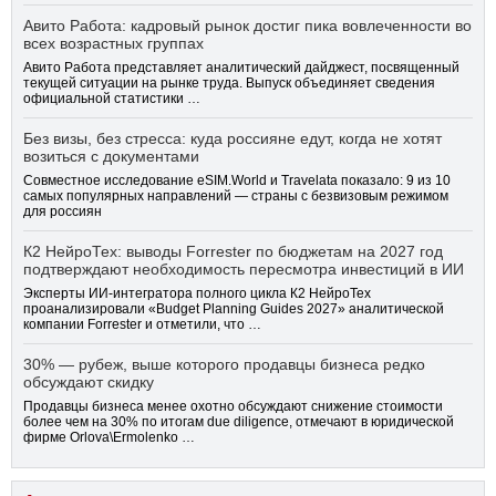
Авито Работа: кадровый рынок достиг пика вовлеченности во
всех возрастных группах
Авито Работа представляет аналитический дайджест, посвященный
текущей ситуации на рынке труда. Выпуск объединяет сведения
официальной статистики …
Без визы, без стресса: куда россияне едут, когда не хотят
возиться с документами
Совместное исследование eSIM.World и Travelata показало: 9 из 10
самых популярных направлений — страны с безвизовым режимом
для россиян
К2 НейроТех: выводы Forrester по бюджетам на 2027 год
подтверждают необходимость пересмотра инвестиций в ИИ
Эксперты ИИ-интегратора полного цикла К2 НейроТех
проанализировали «Budget Planning Guides 2027» аналитической
компании Forrester и отметили, что …
30% — рубеж, выше которого продавцы бизнеса редко
обсуждают скидку
Продавцы бизнеса менее охотно обсуждают снижение стоимости
более чем на 30% по итогам due diligence, отмечают в юридической
фирме Orlova\Ermolenko …