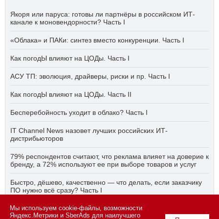
Якоря или паруса: готовы ли партнёры в российском ИТ-
канале к моновендорности? Часть I
«Облака» и ПАКи: синтез вместо конкуренции. Часть I
Как погодЫ влияют на ЦОДы. Часть I
АСУ ТП: эволюция, драйверы, риски и пр. Часть I
Как погодЫ влияют на ЦОДы. Часть II
Бесперебойность уходит в облако? Часть I
IT Channel News назовет лучших российских ИТ-
дистрибьюторов
79% респондентов считают, что реклама влияет на доверие к
бренду, а 72% используют ее при выборе товаров и услуг
Быстро, дёшево, качественно — что делать, если заказчику
ПО нужно всё сразу? Часть I
Мы используем cookie-файлы, возможности
АСУ ТП на пятый год активного импортозамещения. Часть II
Яндекс.Метрики и SberAds для наилучшего