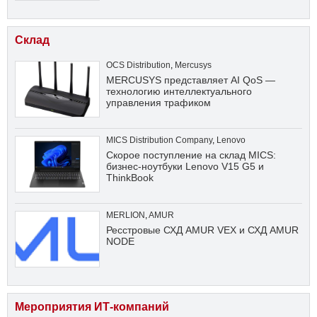
Склад
OCS Distribution
,
Mercusys
MERCUSYS представляет AI QoS —
технологию интеллектуального
управления трафиком
MICS Distribution Company
,
Lenovo
Скорое поступление на склад MICS:
бизнес-ноутбуки Lenovo V15 G5 и
ThinkBook
MERLION
,
AMUR
Ресстровые СХД AMUR VEX и СХД AMUR
NODE
Мероприятия ИТ-компаний