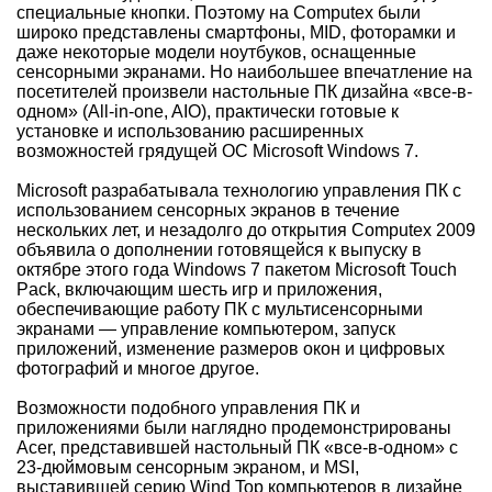
специальные кнопки. Поэтому на Computex были
широко представлены смартфоны, MID, фоторамки и
даже некоторые модели ноутбуков, оснащенные
сенсорными экранами. Но наибольшее впечатление на
посетителей произвели настольные ПК дизайна «все-в-
одном» (All-in-one, AIO), практически готовые к
установке и использованию расширенных
возможностей грядущей ОС Microsoft Windows 7.
Microsoft разрабатывала технологию управления ПК с
использованием сенсорных экранов в течение
нескольких лет, и незадолго до открытия Computex 2009
объявила о дополнении готовящейся к выпуску в
октябре этого года Windows 7 пакетом Microsoft Touch
Pack, включающим шесть игр и приложения,
обеспечивающие работу ПК с мультисенсорными
экранами — управление компьютером, запуск
приложений, изменение размеров окон и цифровых
фотографий и многое другое.
Возможности подобного управления ПК и
приложениями были наглядно продемонстрированы
Acer, представившей настольный ПК «все-в-одном» с
23-дюймовым сенсорным экраном, и MSI,
выставившей серию Wind Top компьютеров в дизайне