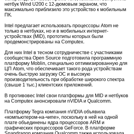
нетбук Wind U200 с 12-дюмовым экраном, что
максимально приблизило это устройство к мобильным
ПК.
Intel предлагает использовать процессоры Atom не
только в нетбуках, но и в мобильных интернет-
устройствах (MID), прототипы которых были
продемонстрированы на Computex.
Для них Intel в тесном сотрудничестве с участниками
сообщества Open Source подготовила программную
платформу Moblin, специально оптимизированную для
ЦП Atom, что обеспечивает такого рода устройствам
очень быструю загрузку ОС и высокую
производительность при обработке широкого спектра
(свыше 1 тыс.) клиентских приложений.
В противовес Intel свои платформы для MID и нетбуков
на Computex анонсировали nVIDIA и Qualcomm.
Платформу Tegra компания nVIDIA объявила
«компьютером-на-чипе», поскольку в ней на одной
плате объединены ядра процессоров ARM и
графических процессоров GeForce. В платформе
Snapdragon компания Qualcomm также использовала