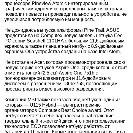
процессоре Pineview Atom с интегрированным
графическим ядром и контроллером памяти, которая
позволит повысить производительность устройства, не
увеличивая потребляемую им мощность.
Не дожидаясь выпуска платформы Pine Trail, ASUS
представила на Computex новую модель нетбука Eee
PC серии Seashell 1101HA с большим 11,6-дюймовым
экраном, а также планшетный нетбук с 8,9-дюймовым
экраном. Оба устройства созданы на базе Intel Atom.
Не отстала и Acer, которая продемонстрировала свою
новую серию нетбуков Aspire One, среди которых стоит
отметить тонкий (2,5 см) Aspire One 751h с
полноразмерной клавиатурой и 11,6-дюймовым
дисплеем с разрешением 1366x768, позволяющим
просматривать видео высокого разрешения.
Компания MSI также показала ряд нетбуков, один из
которых — U115 Hybrid — выиграл премию
организаторов Computex Best Choice award. Этот
нетбук сочетает в себе параллельно работающие
твердотельный и жесткий диск, что при использовании
технологии ECO позволяет нетбуку работать от
батареи до 16 часов. Кроме того, компания выпустила