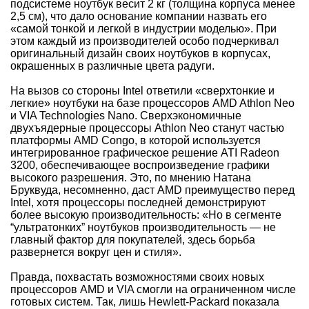
подсистеме ноутбук весит 2 кг (толщина корпуса менее
2,5 см), что дало основание компании назвать его
«самой тонкой и легкой в индустрии моделью». При
этом каждый из производителей особо подчеркивал
оригинальный дизайн своих ноутбуков в корпусах,
окрашенных в различные цвета радуги.
На вызов со стороны Intel ответили «сверхтонкие и
легкие» ноутбуки на базе процессоров AMD Athlon Neo
и VIA Technologies Nano. Сверхэкономичные
двухъядерные процессоры Athlon Neo станут частью
платформы AMD Congo, в которой используется
интегрированное графическое решение ATI Radeon
3200, обеспечивающее воспроизведение графики
высокого разрешения. Это, по мнению Натана
Бруквуда, несомненно, даст AMD преимущество перед
Intel, хотя процессоры последней демонстрируют
более высокую производительность: «Но в сегменте
“ультратонких” ноутбуков производительность — не
главный фактор для покупателей, здесь борьба
развернется вокруг цен и стиля».
Правда, похвастать возможностями своих новых
процессоров AMD и VIA смогли на ограниченном числе
готовых систем. Так, лишь Hewlett-Packard показала