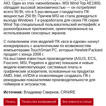
AIO. Один из этих «моноблоков», MSI Wind Top AE1900,
обладает высокой экономичностью — он потребляет
всего 50 Вт, что в 5 раз меньше стандартного ПК
мощностью 250 Вт. Причем MSI не стала дожидаться
выхода Windows 7 и разработала для своих ПК серии
Wind Top специальный пользовательский интерфейс и
разнообразные приложения, ориентированные на
использование сенсорных экранов.
С появлением этих моделей ПК «все-в-одном» начнут
конкурировать с аналогичными по возможностям
компьютерами TouchSmart PC, которые Hewlett-Packard
продает с конца 2008 г.
На выставке известные производители (ASUS, ECS,
Foxconn, MSI, Pegatron и другие) показали и новые
модели комплектующих: системные платы и
графические ускорители, основанные на продуктах
AMD, Intel, nVIDIA и позволяющие создавать ПК с
рекордными показателями производительности для
геймеров и энтузиастов.
Источник:
Владимир Смирнов, CRN/RE
Печать
Печать без изображений
Все новости и статьи