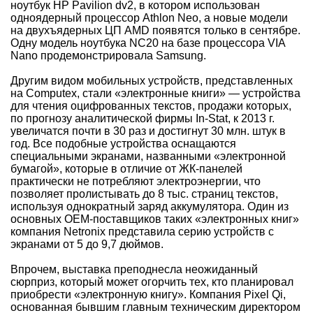
ноутбук HP Pavilion dv2, в котором использован
одноядерный процессор Athlon Neo, а новые модели
на двухъядерных ЦП AMD появятся только в сентябре.
Одну модель ноутбука NC20 на базе процессора VIA
Nano продемонстрировала Samsung.
Другим видом мобильных устройств, представленных
на Computex, стали «электронные книги» — устройства
для чтения оцифрованных текстов, продажи которых,
по прогнозу аналитической фирмы In-Stat, к 2013 г.
увеличатся почти в 30 раз и достигнут 30 млн. штук в
год. Все подобные устройства оснащаются
специальными экранами, названными «электронной
бумагой», которые в отличие от ЖК-панелей
практически не потребляют электроэнергии, что
позволяет пролистывать до 8 тыс. страниц текстов,
используя однократный заряд аккумулятора. Один из
основных ОЕМ-поставщиков таких «электронных книг»
компания Netronix представила серию устройств с
экранами от 5 до 9,7 дюймов.
Впрочем, выставка преподнесла неожиданный
сюрприз, который может огорчить тех, кто планировал
приобрести «электронную книгу». Компания Pixel Qi,
основанная бывшим главным техническим директором