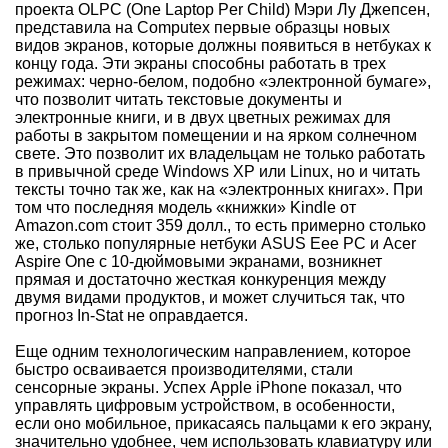
проекта OLPC (One Laptop Per Child) Мэри Лу Джепсен,
представила на Computex первые образцы новых
видов экранов, которые должны появиться в нетбуках к
концу года. Эти экраны способны работать в трех
режимах: черно-белом, подобно «электронной бумаге»,
что позволит читать текстовые документы и
электронные книги, и в двух цветных режимах для
работы в закрытом помещении и на ярком солнечном
свете. Это позволит их владельцам не только работать
в привычной среде Windows XP или Linux, но и читать
тексты точно так же, как на «электронных книгах». При
том что последняя модель «книжки» Kindle от
Amazon.com стоит 359 долл., то есть примерно столько
же, столько популярные нетбуки ASUS Eee PC и Acer
Aspire One с 10-дюймовыми экранами, возникнет
прямая и достаточно жесткая конкуренция между
двумя видами продуктов, и может случиться так, что
прогноз In-Stat не оправдается.
Еще одним технологическим направлением, которое
быстро осваивается производителями, стали
сенсорные экраны. Успех Apple iPhone показал, что
управлять цифровым устройством, в особенности,
если оно мобильное, прикасаясь пальцами к его экрану,
значительно удобнее, чем использовать клавиатуру или