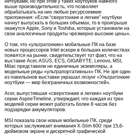
нетбуками, но при этом у таких ноутбуков намного
выше производительность, что позволяет
обрабатывать на них любые ресурсоемкие
приложения: «Если “сверхтонкие и легкие” ноутбуки
начнут выпускать в больших объемах, то в проигрыше
окажутся Apple, Sony и Toshiba, которые установили на
свои аналогичные продукты чрезмерно высокие цены».
О том, что «ультратонкие» мобильные ПК на базе
новых процессоров Intel вскоре в больших количествах
появятся на рынке, свидетельствует тот факт, что на
выставке Acer, ASUS, ECS, GIGABYTE, Lenovo, MSI,
Mitac представили не единичные экземпляры, а
модельные ряды «ультрапортативных» ПК. Не зря один
из павильонов выставки украшал лозунг «Ультратонкие
ноутбуки — мир безграничных возможностей».
Acer, выпустившая «сверхтонкие и легкие» ноутбуки
серии AspireTimeline, утверждает, что каждая из трех
моделей серии может работать более 8 часов без
подзарядки аккумуляторов.
MSI показала свои новые мобильные ПК, среди
которых заслуживает внимания X-Slim 600: при 15,6-
дюймовом экране и дискретной графической