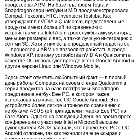
процессоры ARM. На базе платформ Tegra и
Snapdragon свои нетбуки и MID продемонстрировали
Compal, Foxconn, HTC, Inventec и Toshiba. Как
утверждают в nVIDIA и Qualcomm, представленные
продукты имеют больший по сравнению с
устройствами на Intel Atom срок службы аккумулятора,
меньшие размеры и вес, а также лучшую интеграцию с
сетями 3G. Хотя у них есть определенный недостаток
— процессоры ARM не позволяют работать в среде
Windows XP, поэтому устройства nVIDIA и Qualcomm в
качестве ОС используют прежде всего Google Android и
другие версии Linux или Windows Mobile.
Здесь стоит отметить любопытный факт — в первый
день работы Computex на своем стенде Qualcomm в
серии продуктов на базе платформы Snapdragon
представила нетбук Eee PC, в котором также
использована в качестве ОС Google Android. Это
устройство более легкое и тонкое по сравнению с
нетбуками ASUS (ей принадлежит марка Eee PC) на
базе Atom. Однако на следующий день во время пресс-
конференции с участием Intel и Microsoft высшие
руководители ASUS заявили, что проект Eee PC с ОС
Android отложен, так как технология еще «сырая и
недостаточно отработана».