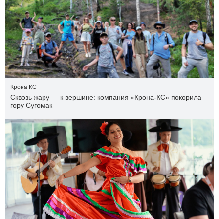
Крона КС
Сквозь жару — к вершине: компания «Крона‑КС» покорила
гору Сугомак