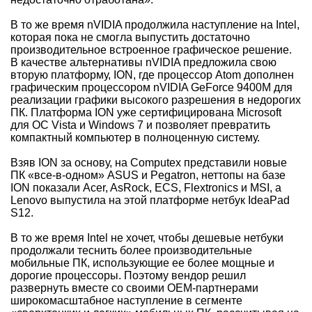
В то же время nVIDIA продолжила наступление на Intel,
которая пока не смогла выпустить достаточно
производительное встроенное графическое решение.
В качестве альтернативы nVIDIA предложила свою
вторую платформу, ION, где процессор Atom дополнен
графическим процессором nVIDIA GeForce 9400M для
реализации графики высокого разрешения в недорогих
ПК. Платформа ION уже сертифицирована Microsoft
для ОС Vista и Windows 7 и позволяет превратить
компактный компьютер в полноценную систему.
Взяв ION за основу, на Computex представили новые
ПК «все-в-одном» ASUS и Pegatron, неттопы на базе
ION показали Acer, AsRock, ECS, Flextronics и MSI, а
Lenovo выпустила на этой платформе нетбук IdeaPad
S12.
В то же время Intel не хочет, чтобы дешевые нетбуки
продолжали теснить более производительные
мобильные ПК, использующие ее более мощные и
дорогие процессоры. Поэтому вендор решил
развернуть вместе со своими ОЕМ-партнерами
широкомасштабное наступление в сегменте