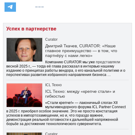
Успех в партнерстве
Curator
Дмитрий Ткачев, CURATOR: «Наше
главное преимущество — в том, что
партнёру с нами легко»
Компанию CURATOR мы уже
представляли
весной 2025 г., — тогда её глава рассказал в интервью нашему
изданию о принципах работы вендора, о его канальной политике и о
перспективах развития избранного направления бизнеса …
ICL Техно
ICL Техно: между «крепче стали» и
гибкостью
«Стали крепче!» — лаконичный слоган XII
мультивендорного форума ICL Partner Connect
в 2025 г. приобрел особое значение. Это не просто констатация
успехов в импортозамещении, но и, что гораздо важнее,
демонстрация реальной готовности к дальнейшей напряженной
борьбе за достижение технологического суверенитета.
Curator