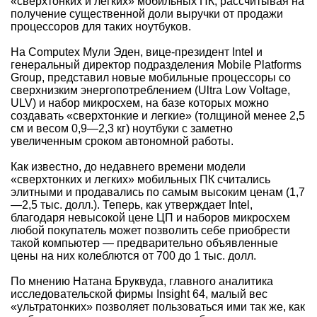
«сверхтонких и легких» мобильных ПК, рассчитывая на
получение существенной доли выручки от продажи
процессоров для таких ноутбуков.
На Computex Мули Эден, вице-президент Intel и
генеральный директор подразделения Mobile Platforms
Group, представил новые мобильные процессоры со
сверхнизким энергопотреблением (Ultra Low Voltage,
ULV) и набор микросхем, на базе которых можно
создавать «сверхтонкие и легкие» (толщиной менее 2,5
см и весом 0,9—2,3 кг) ноутбуки с заметно
увеличенным сроком автономной работы.
Как известно, до недавнего времени модели
«сверхтонких и легких» мобильных ПК считались
элитными и продавались по самым высоким ценам (1,7
—2,5 тыс. долл.). Теперь, как утверждает Intel,
благодаря невысокой цене ЦП и наборов микросхем
любой покупатель может позволить себе приобрести
такой компьютер — предварительно объявленные
цены на них колеблются от 700 до 1 тыс. долл.
По мнению Натана Бруквуда, главного аналитика
исследовательской фирмы Insight 64, малый вес
«ультратонких» позволяет пользоваться ими так же, как