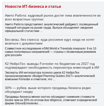
Новости ИТ-бизнеса и статьи
Авито Работа: кадровый рынок достиг пика вовлеченности во
всех возрастных группах
Авито Работа представляет аналитический дайджест, посвященный
текущей ситуации на рынке труда. Выпуск объединяет сведения
официальной статистики …
Без визы, без стресса: куда россияне едут, когда не хотят
возиться с документами
Совместное исследование eSIM.World и Travelata показало: 9 из 10
самых популярных направлений — страны с безвизовым режимом
для россиян
К2 НейроТех: выводы Forrester по бюджетам на 2027 год
подтверждают необходимость пересмотра инвестиций в ИИ
Эксперты ИИ-интегратора полного цикла К2 НейроТех
проанализировали «Budget Planning Guides 2027» аналитической
компании Forrester и отметили, что …
30% — рубеж, выше которого продавцы бизнеса редко
обсуждают скидку
Продавцы бизнеса менее охотно обсуждают снижение стоимости
более чем на 30% по итогам due diligence, отмечают в юридической
фирме Orlova\Ermolenko …