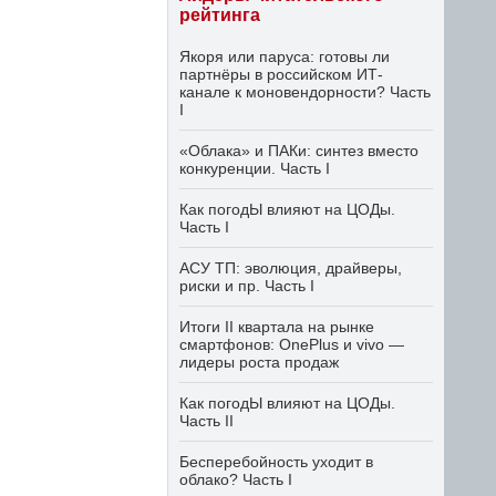
рейтинга
Якоря или паруса: готовы ли
партнёры в российском ИТ-
канале к моновендорности? Часть
I
«Облака» и ПАКи: синтез вместо
конкуренции. Часть I
Как погодЫ влияют на ЦОДы.
Часть I
АСУ ТП: эволюция, драйверы,
риски и пр. Часть I
Итоги II квартала на рынке
смартфонов: OnePlus и vivo —
лидеры роста продаж
Как погодЫ влияют на ЦОДы.
Часть II
Бесперебойность уходит в
облако? Часть I