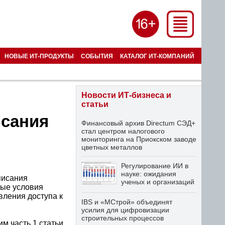
НОВЫЕ ИТ-ПРОДУКТЫ
СОБЫТИЯ
КАТАЛОГ ИТ-КОМПАНИЙ
Новости ИТ-бизнеса и
статьи
сания
Финансовый архив Directum СЭД+
стал центром налогового
мониторинга на Приокском заводе
цветных металлов
Регулирование ИИ в
науке: ожидания
писания
ученых и организаций
вые условия
вления доступа к
IBS и «МСтрой» объединят
усилия для цифровизации
строительных процессов
м часть 1 статьи