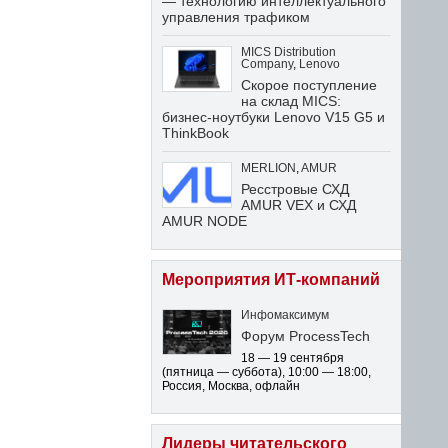
— технологию интеллектуального
управления трафиком
MICS Distribution
Company
,
Lenovo
Скорое поступление
на склад MICS:
бизнес-ноутбуки Lenovo V15 G5 и
ThinkBook
MERLION
,
AMUR
Ресстровые СХД
AMUR VEX и СХД
AMUR NODE
Мероприятия ИТ-компаний
Инфомаксимум
Форум ProcessTech
18 — 19 сентября
(пятница — суббота)
,
10:00 — 18:00
,
Россия, Москва, офлайн
Лидеры читательского