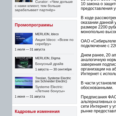
Curator: «Чем дольше
10 закона о защи
с нами клиент, тем больше
предоставления у
зарабатывает партнёр»
В ходе рассмотре
оказании данной у
Промопрограммы
размере 2200 руб
монопольно высо
MERLION, Ideco
Акция Ideco: «Всем по
ОАО «Сибирьтелек
серебру»
подключение с 220
1 июля — 31 августа
Днем ранее, 20 
MERLION, Digma
аналогичную норм
Бонусный драйв
заверения подпис
организации на а
1 августа — 30 сентября
Интернет с испол
Treolan, Systeme Electric
(ex Schneider Electric)
В части установ
Systeme Electric:
обоснованными.
«Летние бонусы»
Предписания ФАС 
1 июня — 31 августа
альтернативных о
сети Интернет у 
рынке предоставле
Кадровые изменения