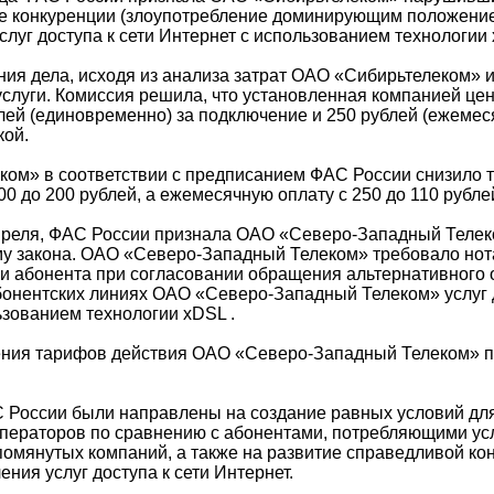
те конкуренции (злоупотребление доминирующим положени
слуг доступа к сети Интернет с использованием технологии
ния дела, исходя из анализа затрат ОАО «Сибирьтелеком» 
слуги. Комиссия решила, что установленная компанией цена
лей (единовременно) за подключение и 250 рублей (ежемес
кой.
ом» в соответствии с предписанием ФАС России снизило 
0 до 200 рублей, а ежемесячную оплату с 250 до 110 рубле
апреля, ФАС России признала ОАО «Северо-Западный Тел
у закона. ОАО «Северо-Западный Телеком» требовало нот
и абонента при согласовании обращения альтернативного 
бонентских линиях ОАО «Северо-Западный Телеком» услуг д
ьзованием технологии xDSL .
ления тарифов действия ОАО «Северо-Западный Телеком» 
России были направлены на создание равных условий дл
ператоров по сравнению с абонентами, потребляющими усл
упомянутых компаний, а также на развитие справедливой ко
ния услуг доступа к сети Интернет.