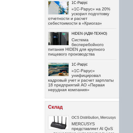
1С-Рарус
«1С-Рарус» на 20%
ускорил подготовку
отчетности и расчет
себестоимости в «Криогаз»
HIDEN (АДМ-ТЕХНО)
Система
бесперебойного
питания HIDEN для крупного
пищевого производства
1С-Рарус
«1С-Рарус»
унифицировал
кадровый учет и расчет зарплаты
18 предприятий АО «Первая
нерудная компания»
Склад
OCS Distribution
,
Mercusys
MERCUSYS
представляет AI QoS