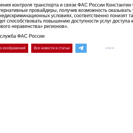
ения контроля транспорта и связи ФАС России Константин
ьтернативные провайдеры, получив возможность оказывать у
 недискриминационных условиях, соответственно понизят 
дет способствовать повышению доступности услуг доступа к
вого неравенства» регионов».
-служба ФАС России
ез изображений
Все новости и статьи