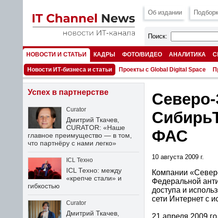
Об издании
Подборк
Поиск:
НОВОСТИ И СТАТЬИ
КАДРЫ
ФОТО/ВИДЕО
АНАЛИТИКА
С
НОМЕРА
Новости ИТ-бизнеса и статьи
Проекты с Global Digital Space
П
Успех в партнерстве
Северо-
Curator
Сибирь
Дмитрий Ткачев,
CURATOR: «Наше
ФАС
главное преимущество — в том,
что партнёру с нами легко»
10 августа 2009 г.
ICL Техно
ICL Техно: между
Компании «Север
«крепче стали» и
Федеральной анти
гибкостью
доступа и исполь
сети Интернет с 
Curator
Дмитрий Ткачев,
21 апреля 2009 г