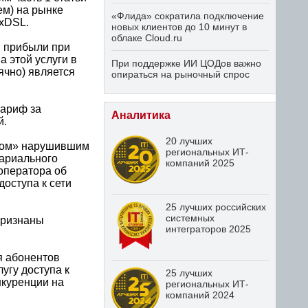
ем) на рынке
«Флида» сократила подключение
 xDSL.
новых клиентов до 10 минут в
облаке Cloud.ru
и прибыли при
 этой услуги в
При поддержке ИИ ЦОДов важно
ячно) является
опираться на рыночный спрос
тариф за
Аналитика
й.
20 лучших
еком» нарушившим
региональных ИТ-
ариального
компаний 2025
оператора об
оступа к сети
25 лучших российских
системных
признаны
интеграторов 2025
я абонентов
угу доступа к
25 лучших
нкуренции на
региональных ИТ-
компаний 2024