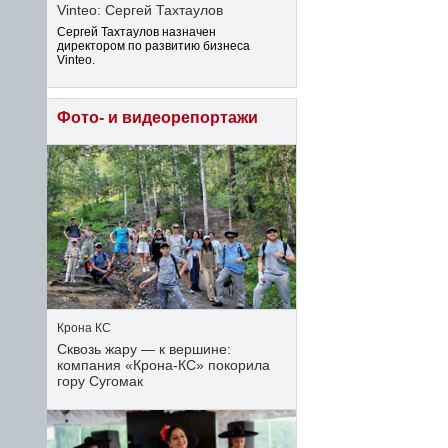
Vinteo: Сергей Тахтаулов
Сергей Тахтаулов назначен
директором по развитию бизнеса
Vinteo.
Фото- и видеорепортажи
Крона КС
Сквозь жару — к вершине:
компания «Крона‑КС» покорила
гору Сугомак