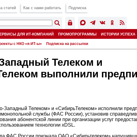
а статей
Как с нами работать
Подписка
ЕРВИСЫ ДЛЯ ИТ-КОМПАНИЙ
ПРОМОПРОГРАММЫ
ИСТОРИИ УСПЕХА
роекты с НКО «я-ИТ-ы»
Подписка на рассылки
Западный Телеком и
Телеком выполнили предпи
о-Западный Телеком» и «СибирьТелеком» исполнили пред
монопольной службы (ФАС России), установив справедли
зования абонентской линии при организации услуг предоста
использованием технологии xDSL.
ода ФАС России признала ОАО «Сибирьтелеком» нарушивши