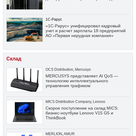
1С-Рарус
«1С-Рарус» унифицировал кадровый
учет и расчет зарплаты 18 предприятий
АО «Первая нерудная компания»
Склад
OCS Distribution
,
Mercusys
MERCUSYS представляет AI QoS —
технологию интеллектуального
управления трафиком
MICS Distribution Company
,
Lenovo
Скорое поступление на склад MICS:
бизнес-ноутбуки Lenovo V15 G5 и
ThinkBook
MERLION
,
AMUR