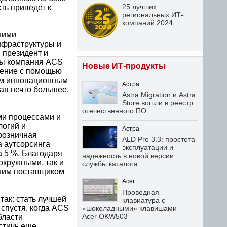
25 лучших
ть приведет к
региональных ИТ-
компаний 2024
шими
нфраструктуры и
, президент и
обы компания ACS
Новые ИТ-продукты
жение с помощью
ым инновационным
Астра
ая нечто большее,
Astra Migration и Astra
Store вошли в реестр
отечественного ПО
ми процессами и
логий и
Астра
 розничная
ALD Pro 3.3: простота
а аутсорсинга
эксплуатации и
а 5 %. Благодаря
надежность в новой версии
окружными, так и
службы каталога
йшим поставщиком
Acer
Проводная
так: стать лучшей
клавиатура с
 спустя, когда ACS
«шоколадными» клавишами —
Acer OKW503
бласти
стичь еще