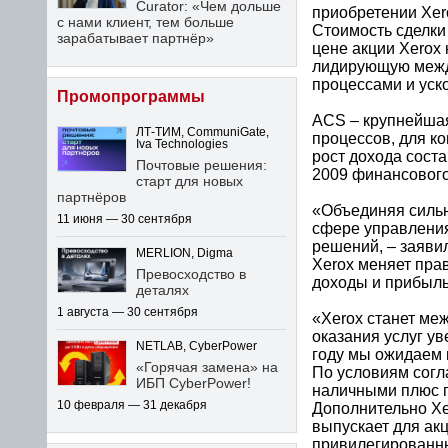
Curator: «Чем дольше
приобретении Xer
с нами клиент, тем больше
Стоимость сделки 
зарабатывает партнёр»
цене акции Xerox 
лидирующую межд
процессами и уск
Промопрограммы
ACS – крупнейшая
ЛТ-ТИМ, CommuniGate,
процессов, для ко
Iva Technologies
рост дохода соста
Почтовые решения:
2009 финансового
старт для новых
партнёров
«Объединяя сильн
11 июня — 30 сентября
сфере управления
решений, – заявил
MERLION, Digma
Xerox меняет пра
Превосходство в
доходы и прибыль
деталях
1 августа — 30 сентября
«Xerox станет меж
оказания услуг ув
NETLAB, CyberPower
году мы ожидаем 
«Горячая замена» на
По условиям согл
ИБП CyberPower!
наличными плюс п
10 февраля — 31 декабря
Дополнительно Xe
выпускает для ак
привилегированны