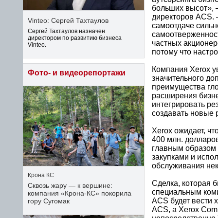
больших высот», –
директоров ACS. 
Vinteo: Сергей Тахтаулов
самоотдаче сильн
Сергей Тахтаулов назначен
самоотверженност
директором по развитию бизнеса
частных акционер
Vinteo.
потому что настр
Компания Xerox у
Фото- и видеорепортажи
значительного до
преимущества гло
расширения бизне
интегрировать ре
создавать новые 
Xerox ожидает, чт
400 млн. долларо
главным образом 
закупками и испо
обслуживания нек
Крона КС
Сделка, которая 
Сквозь жару — к вершине:
специальным коми
компания «Крона‑КС» покорила
ACS будет вести 
гору Сугомак
ACS, a Xerox Comp