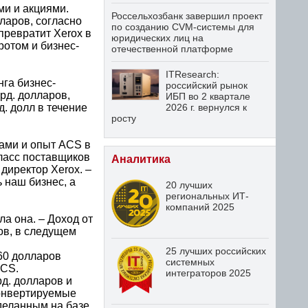
и и акциями.
Россельхозбанк завершил проект
лларов, согласно
по созданию CVM-системы для
превратит Xerox в
юридических лиц на
отом и бизнес-
отечественной платформе
ITResearch:
га бизнес-
российский рынок
рд. долларов,
ИБП во 2 квартале
. долл в течение
2026 г. вернулся к
росту
тами и опыт ACS в
ласс поставщиков
Аналитика
директор Xerox. –
 наш бизнес, а
20 лучших
региональных ИТ-
компаний 2025
а она. – Доход от
ров, в следущем
25 лучших российских
60 долларов
системных
ACS.
интеграторов 2025
д. долларов и
конвертируемые
деланным на базе