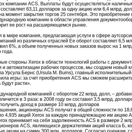
ox компании ACS. Выплаты будут осуществляться наличным
составляет 63,11 долларов за одну акцию или 6,4 млрд. до
на момент закрытия торгов 25 сентября. Это приобретение 
ународную компанию в области управления документообор
орит ее рост на расширяющемся рынке.
 в мире компания, предлагающая услуги в сфере аутсорсин
мпаний из различных отраслей Ее оборот составляет 6,5 мл
вил 6%, а объем полученных новых заказов вырос на 1 млрд
 года.
ые стороны Xerox в области технологий работы с докумен
 и автоматизации рабочих процессов, мы создаем новый к
а Урсула Бернс (Ursula M. Burns), главный исполнительный 
вила игры: за счет приобретения ACS мы сможем расширить
 будут расти».
дународной компанией с оборотом 22 млрд. долл, – добавил
еличится в 3 раза: в 2008 году он составил 3,5 млрд. долла
получить доход в размере 10 млрд. долларов
ашения, акционеры ACS получат в общей сложности по 18,
о 4,935 акций Xerox за каждую принадлежащую им акцию 
rox принимает на себя задолженность ACS в размере 2 млр
ционеров ACS, являющихся держателями акций класса Б, 
е акции на сумму 300 млн. долларов. Согласно оценкам, с