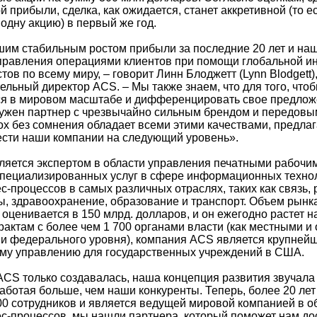
 прибыли, сделка, как ожидается, станет аккретивной (то ес
одну акцию) в первый же год.
им стабильным ростом прибыли за последние 20 лет и на
равления операциями клиентов при помощи глобальной и
ов по всему миру, – говорит Линн Блоджетт (Lynn Blodgett)
ельный директор ACS. – Мы также знаем, что для того, чт
ся в мировом масштабе и дифференцировать свое предло
нужен партнер с чрезвычайно сильным брендом и передов
ox без сомнения обладает всеми этими качествами, предлаг
ести наши компании на следующий уровень».
яется экспертом в области управления печатными рабочи
пециализированных услуг в сфере информационных техно
с-процессов в самых различных отраслях, таких как связь,
ы, здравоохранение, образование и транспорт. Объем рынк
оценивается в 150 млрд. долларов, и он ежегодно растет н
актам с более чем 1 700 органами власти (как местными и 
 и федерального уровня), компания ACS является крупне
ому управлению для государственных учреждений в США.
ACS только создавалась, наша концепция развития звучала 
аботая больше, чем наши конкуренты. Теперь, более 20 лет
00 сотрудников и является ведущей мировой компанией в о
ес-процессов, мы нашли партнера, который поможет нам до