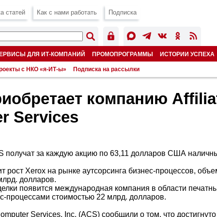
а статей
Как с нами работать
Подписка
ЕРВИСЫ ДЛЯ ИТ-КОМПАНИЙ
ПРОМОПРОГРАММЫ
ИСТОРИИ УСПЕХА
роекты с НКО «я-ИТ-ы»
Подписка на рассылки
риобретает компанию Affilia
r Services
 получат за каждую акцию по 63,11 долларов США наличн
т рост Xerox на рынке аутсорсинга бизнес-процессов, объе
млрд. долларов.
делки появится международная компания в области печатны
с-процессами стоимостью 22 млрд. долларов.
 Computer Services, Inc. (ACS) сообщили о том, что достигну