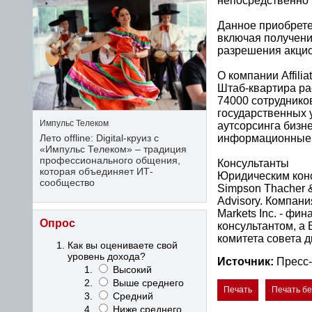
непосредственно 
Данное приобрете
включая получени
разрешения акцио
О компании Affili
Штаб-квартира ра
74000 сотруднико
государственных 
Импульс Телеком
аутсорсинга бизн
информационные т
Лето offline: Digital-круиз с
«Импульс Телеком» – традиция
профессионального общения,
Консультанты
которая объединяет ИТ-
Юридическим конс
сообщество
Simpson Thacher &
Advisory. Компани
Markets Inc. - ф
Опрос
консультантом, а
комитета совета 
Как вы оцениваете свой
уровень дохода?
Источник:
Пресс-
Высокий
Выше среднего
Печать
Печать б
Средний
Ниже среднего