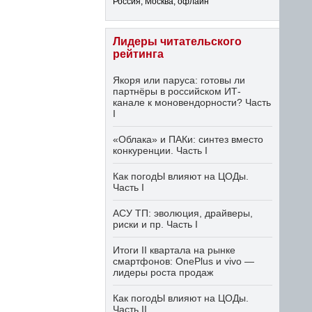
Россия, Москва, офлайн
Лидеры читательского
рейтинга
Якоря или паруса: готовы ли
партнёры в российском ИТ-
канале к моновендорности? Часть
I
«Облака» и ПАКи: синтез вместо
конкуренции. Часть I
Как погодЫ влияют на ЦОДы.
Часть I
АСУ ТП: эволюция, драйверы,
риски и пр. Часть I
Итоги II квартала на рынке
смартфонов: OnePlus и vivo —
лидеры роста продаж
Как погодЫ влияют на ЦОДы.
Часть II