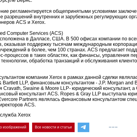
Урсуле Бернс.
ние регламентируется общепринятыми условиями заключен
е разрешений внутренних и зарубежных регулирующих орг
неров ACS и Xerox.
ated Computer Services (АСS)
сположена в Далласе, США. В 500 офисах компании по все
в, оказывая поддержку тысячам международным корпораци
учреждений в более, чем 100 странах. АCS предлагает подд
ес-процессов в таких областях, как финансы, управления п
ехнологии, обработка транзакций и обслуживания клиенто
ультантом компании Xerox в рамках данной сделки являла
 Bartlett LLP, финансовым консультантом - J.P. Morgan and 
я Cravath, Swaine & Moore LLP- юридический консультант, а C
инансовый консультант ACS. Ropes & Gray LLP выступала юр
 Evercore Partners являлась финансовым консультантом спе
директоров ACS.
служба Xerox
ез изображений
Все новости и статьи