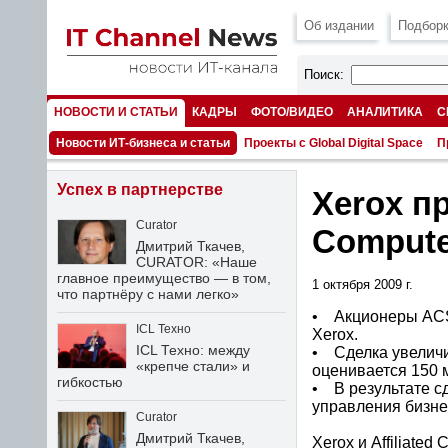
Об издании
Подборк
Поиск:
НОВОСТИ И СТАТЬИ
КАДРЫ
ФОТО/ВИДЕО
АНАЛИТИКА
С
НОМЕРА
Новости ИТ-бизнеса и статьи
Проекты с Global Digital Space
П
Успех в партнерстве
Xerox п
Curator
Compute
Дмитрий Ткачев,
CURATOR: «Наше
главное преимущество — в том,
1 октября 2009 г.
что партнёру с нами легко»
• Акционеры ACS
ICL Техно
Xerox.
ICL Техно: между
• Сделка увеличи
«крепче стали» и
оценивается 150 
гибкостью
• В результате с
управления бизне
Curator
Дмитрий Ткачев,
Xerox и Affiliated