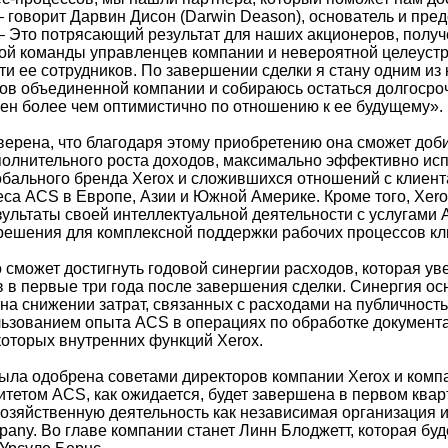
 говорит Дарвин Дисон (Darwin Deason), основатель и пред
– Это потрясающий результат для наших акционеров, полу
ой команды управленцев компании и невероятной целеуст
и ее сотрудников. По завершении сделки я стану одним из
ов объединенной компании и собираюсь остаться долгосро
оен более чем оптимистично по отношению к ее будущему».
верена, что благодаря этому приобретению она сможет доб
полнительного роста доходов, максимально эффективно ис
бального бренда Xerox и сложившихся отношений с клиент
са ACS в Европе, Азии и Южной Америке. Кроме того, Xero
зультаты своей интеллектуальной деятельности с услугами 
решения для комплексной поддержки рабочих процессов кл
о сможет достигнуть годовой синергии расходов, которая ув
в в первые три года после завершения сделки. Синергия о
на снижении затрат, связанных с расходами на публичность
льзованием опыта ACS в операциях по обработке документ
оторых внутренних функций Xerox.
была одобрена советами директоров компании Xerox и комп
тетом ACS, как ожидается, будет завершена в первом кварт
хозяйственную деятельность как независимая организация и
any. Во главе компании станет Линн Блоджетт, которая буд