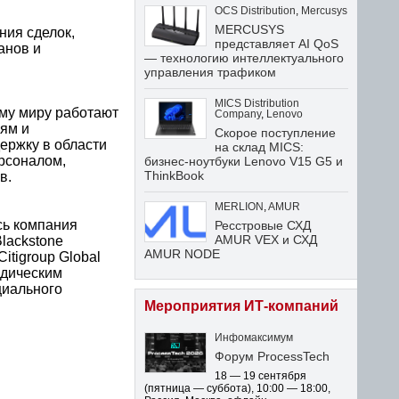
OCS Distribution
,
Mercusys
MERCUSYS
ия сделок,
представляет AI QoS
анов и
— технологию интеллектуального
управления трафиком
MICS Distribution
му миру работают
Company
,
Lenovo
ям и
Скорое поступление
ержку в области
на склад MICS:
ерсоналом,
бизнес-ноутбуки Lenovo V15 G5 и
ThinkBook
в.
MERLION
,
AMUR
сь компания
Ресстровые СХД
AMUR VEX и СХД
Blackstone
AMUR NODE
itigroup Global
идическим
циального
Мероприятия ИТ-компаний
Инфомаксимум
Форум ProcessTech
18 — 19 сентября
(пятница — суббота)
,
10:00 — 18:00
,