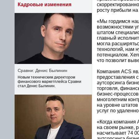
cкорректированной
Кадровые изменения
росту прибыли на 
«Мы гордимся наш
возможностями уп
штатом специалист
главный исполнит
могла расширять
технологий, нам 
потенциалом. Xer
что позволит выв
Сравни: Денис Былинин
Компания ACS явл
предоставления с
Новым техническим директором
финансового маркетплейса Сравни
аутсорсинга бизне
стал Денис Былинин.
торговля, финанс
бизнес-процессов 
многолетним контр
на уровне штатов
услуг по удаленн
«Когда компания 
на своем рынке, р
насчитывает 74 0
аутсорсинга бизн