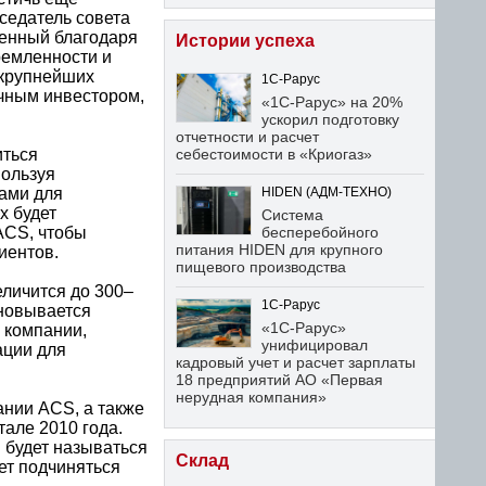
седатель совета
ченный благодаря
Истории успеха
ремленности и
 крупнейших
1С-Рарус
чным инвестором,
«1С-Рарус» на 20%
ускорил подготовку
отчетности и расчет
иться
себестоимости в «Криогаз»
пользуя
ами для
HIDEN (АДМ-ТЕХНО)
x будет
Система
ACS, чтобы
бесперебойного
питания HIDEN для крупного
иентов.
пищевого производства
еличится до 300–
1С-Рарус
сновывается
«1С-Рарус»
 компании,
унифицировал
ации для
кадровый учет и расчет зарплаты
18 предприятий АО «Первая
нерудная компания»
ании ACS, а также
але 2010 года.
 будет называться
Склад
ет подчиняться