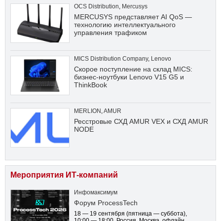
OCS Distribution
,
Mercusys
MERCUSYS представляет AI QoS —
технологию интеллектуального
управления трафиком
MICS Distribution Company
,
Lenovo
Скорое поступление на склад MICS:
бизнес-ноутбуки Lenovo V15 G5 и
ThinkBook
MERLION
,
AMUR
Ресстровые СХД AMUR VEX и СХД AMUR
NODE
Мероприятия ИТ-компаний
Инфомаксимум
Форум ProcessTech
18 — 19 сентября
(пятница — суббота)
,
10:00 — 18:00
, Россия, Москва, офлайн