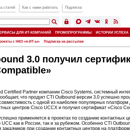
а статей
Как с нами работать
Подписка
ЕРВИСЫ ДЛЯ ИТ-КОМПАНИЙ
ПРОМОПРОГРАММЫ
ИСТОРИИ УСПЕХА
роекты с НКО «я-ИТ-ы»
Подписка на рассылки
bound 3.0 получил сертифи
Compatible»
d Certified Partner компании Cisco Systems, системный инте
сообщает, что продукт CTI Outbound версии 3.0 успешно пр
совместимость с одной из наиболее популярных платформ 
тных центров Cisco UCCX и получил сертификат «Cisco Co
 успешно применяется в проектах по созданию контактных ц
 UCC как в России, так и за рубежом. Особенно CTI Outbou
и заказчиков при создании контактных центров на платфор