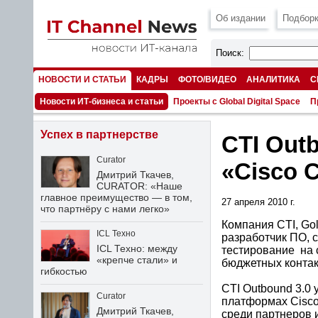
Об издании
Подборк
Поиск:
НОВОСТИ И СТАТЬИ
КАДРЫ
ФОТО/ВИДЕО
АНАЛИТИКА
С
НОМЕРА
Новости ИТ-бизнеса и статьи
Проекты с Global Digital Space
П
Успех в партнерстве
CTI Out
Curator
«Cisco 
Дмитрий Ткачев,
CURATOR: «Наше
главное преимущество — в том,
27 апреля 2010 г.
что партнёру с нами легко»
Компания CTI, Gol
ICL Техно
разработчик ПО, 
ICL Техно: между
тестирование на 
«крепче стали» и
бюджетных контак
гибкостью
CTI Outbound 3.0
Curator
платформах Cisco
Дмитрий Ткачев,
среди партнеров 