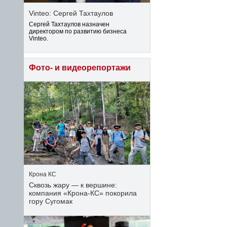
Vinteo: Сергей Тахтаулов
Сергей Тахтаулов назначен
директором по развитию бизнеса
Vinteo.
Фото- и видеорепортажи
Крона КС
Сквозь жару — к вершине:
компания «Крона‑КС» покорила
гору Сугомак