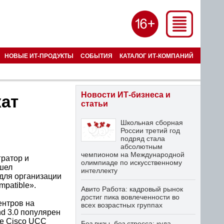
НОВЫЕ ИТ-ПРОДУКТЫ
СОБЫТИЯ
КАТАЛОГ ИТ-КОМПАНИЙ
Новости ИТ-бизнеса и
кат
статьи
Школьная сборная
России третий год
подряд стала
абсолютным
чемпионом на Международной
гратор и
олимпиаде по искусственному
ошел
интеллекту
для организации
mpatible».
Авито Работа: кадровый рынок
достиг пика вовлеченности во
ентров на
всех возрастных группах
nd 3.0 популярен
ме Cisco UCC
Без визы, без стресса: куда