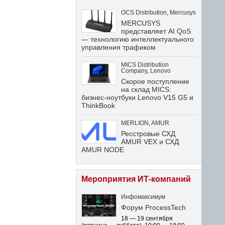
OCS Distribution
,
Mercusys
MERCUSYS
представляет AI QoS
— технологию интеллектуального
управления трафиком
MICS Distribution
Company
,
Lenovo
Скорое поступление
на склад MICS:
бизнес-ноутбуки Lenovo V15 G5 и
ThinkBook
MERLION
,
AMUR
Ресстровые СХД
AMUR VEX и СХД
AMUR NODE
Мероприятия ИТ-компаний
Инфомаксимум
Форум ProcessTech
18 — 19 сентября