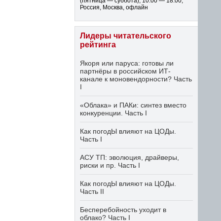
(пятница — суббота)
,
10:00 — 18:00
,
Россия, Москва, офлайн
Лидеры читательского
рейтинга
Якоря или паруса: готовы ли
партнёры в российском ИТ-
канале к моновендорности? Часть
I
«Облака» и ПАКи: синтез вместо
конкуренции. Часть I
Как погодЫ влияют на ЦОДы.
Часть I
АСУ ТП: эволюция, драйверы,
риски и пр. Часть I
Как погодЫ влияют на ЦОДы.
Часть II
Бесперебойность уходит в
облако? Часть I