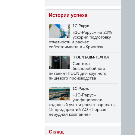
Истории успеха
1С-Рарус
«1С-Рарус» на 20%
ускорил подготовку
отчетности и расчет
себестоимости в «Криогаз»
HIDEN (АДМ-ТЕХНО)
Система
бесперебойного
питания HIDEN для крупного
пищевого производства
1С-Рарус
«1С-Рарус»
унифицировал
кадровый учет и расчет зарплаты
18 предприятий АО «Первая
нерудная компания»
Склад