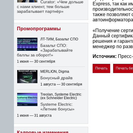
Curator: «Чем дольше
Express, так как
с нами клиент, тем больше
производительнос
зарабатывает партнёр»
также позволяют 
автоинформатора
Промопрограммы
«Получение серти
Данный сертифика
ЛТ-ТИМ, Базальт СПО
решения и гаранти
Базальт СПО:
менеджер по разв
«Зарабатывайте
баллы за оборот!»
Источник:
Пресс-
1 июня — 30 сентября
Печать
Печать б
MERLION, Digma
Бонусный драйв
1 августа — 30 сентября
Treolan, Systeme Electric
(ex Schneider Electric)
Systeme Electric:
«Летние бонусы»
1 июня — 31 августа
Кадровые изменения