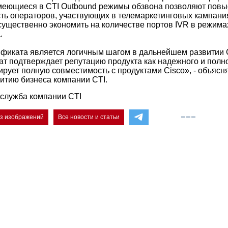
 имеющиеся в CTI Outbound режимы обзвона позволяют повы
ть операторов, участвующих в телемаркетинговых кампания
существенно экономить на количестве портов IVR в режима
.
фиката является логичным шагом в дальнейшем развитии C
т подтверждает репутацию продукта как надежного и пол
рует полную совместимость с продуктами Cisco», - объясня
итию бизнеса компании CTI.
служба компании CTI
ез изображений
Все новости и статьи