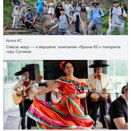
Крона КС
Сквозь жару — к вершине: компания «Крона‑КС» покорила
гору Сугомак