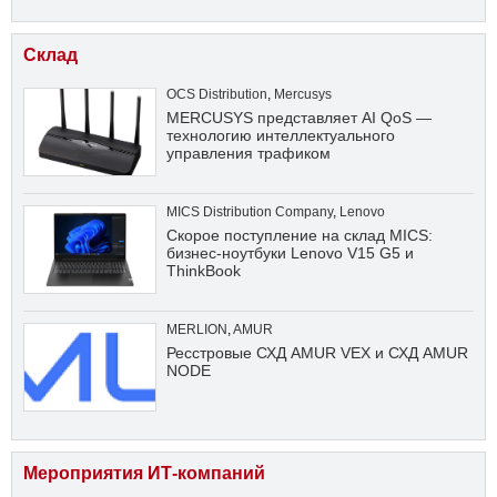
Склад
OCS Distribution
,
Mercusys
MERCUSYS представляет AI QoS —
технологию интеллектуального
управления трафиком
MICS Distribution Company
,
Lenovo
Скорое поступление на склад MICS:
бизнес-ноутбуки Lenovo V15 G5 и
ThinkBook
MERLION
,
AMUR
Ресстровые СХД AMUR VEX и СХД AMUR
NODE
Мероприятия ИТ-компаний