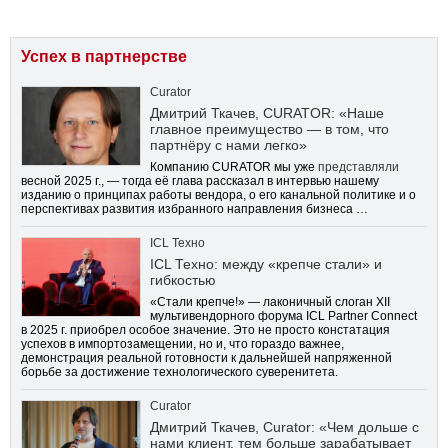
Успех в партнерстве
Curator
Дмитрий Ткачев, CURATOR: «Наше
главное преимущество — в том, что
партнёру с нами легко»
Компанию CURATOR мы уже
представляли
весной 2025 г., — тогда её глава рассказал в интервью нашему
изданию о принципах работы вендора, о его канальной политике и о
перспективах развития избранного направления бизнеса …
ICL Техно
ICL Техно: между «крепче стали» и
гибкостью
«Стали крепче!» — лаконичный слоган XII
мультивендорного форума ICL Partner Connect
в 2025 г. приобрел особое значение. Это не просто констатация
успехов в импортозамещении, но и, что гораздо важнее,
демонстрация реальной готовности к дальнейшей напряженной
борьбе за достижение технологического суверенитета.
Curator
Дмитрий Ткачев, Curator: «Чем дольше с
нами клиент, тем больше зарабатывает