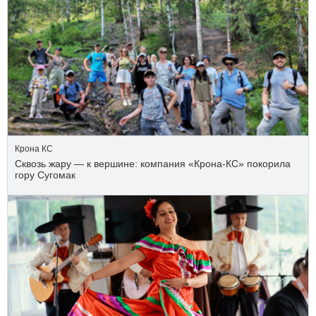
Крона КС
Сквозь жару — к вершине: компания «Крона‑КС» покорила
гору Сугомак