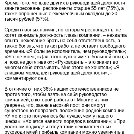
Кроме того, меньше других в руководящей должности
заинтересованы респонденты старше 55 лет (75%), а
также опрошенные с ежемесячным окладом до 20
тысяч рублей (57%).
Среди главных причин, по которым респонденты не
хотят занимать должность главы компании, – нехватка
опыта, нежелание брать на себя ответственность, а
также боязнь, что такая работа не оставит свободного
времени. «Я больше исполнитель, чем руководитель»;
«Это не моё»; «Для этого нужно иметь большой опыт, а
я пока не дотягиваю»; «Руководить – это значит во
многом себе отказывать. Мне этого не хочется»; «Я
слишком молод для руководящей должности», -
комментируют они.
В отличие от них 36% наших соотечественников не
против того, чтобы взять на себя руководство
компанией, в которой работают. Многие из них
уверены, что, заняв высокий пост, они смогут
существенно поправить положение родной компании:
«У меня это получилось бы лучше, чем у нашего
шефа»; «Хочется навести порядок в компании»; «При
должном подходе и отсутствии некомпетентных
руководителей прибыль компании можно увеличить в