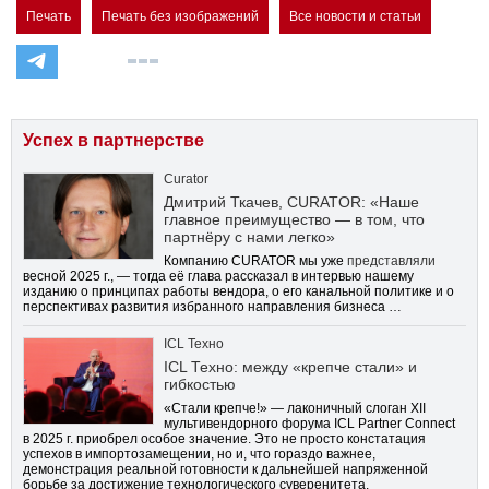
Печать
Печать без изображений
Все новости и статьи
Успех в партнерстве
Curator
Дмитрий Ткачев, CURATOR: «Наше
главное преимущество — в том, что
партнёру с нами легко»
Компанию CURATOR мы уже
представляли
весной 2025 г., — тогда её глава рассказал в интервью нашему
изданию о принципах работы вендора, о его канальной политике и о
перспективах развития избранного направления бизнеса …
ICL Техно
ICL Техно: между «крепче стали» и
гибкостью
«Стали крепче!» — лаконичный слоган XII
мультивендорного форума ICL Partner Connect
в 2025 г. приобрел особое значение. Это не просто констатация
успехов в импортозамещении, но и, что гораздо важнее,
демонстрация реальной готовности к дальнейшей напряженной
борьбе за достижение технологического суверенитета.