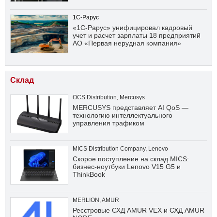
1С-Рарус
«1С-Рарус» унифицировал кадровый
учет и расчет зарплаты 18 предприятий
АО «Первая нерудная компания»
Склад
OCS Distribution
,
Mercusys
MERCUSYS представляет AI QoS —
технологию интеллектуального
управления трафиком
MICS Distribution Company
,
Lenovo
Скорое поступление на склад MICS:
бизнес-ноутбуки Lenovo V15 G5 и
ThinkBook
MERLION
,
AMUR
Ресстровые СХД AMUR VEX и СХД AMUR