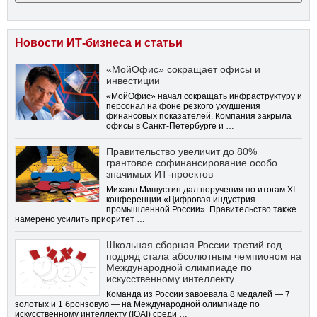
Новости ИТ-бизнеса и статьи
«МойОфис» сокращает офисы и
инвестиции
«МойОфис» начал сокращать инфраструктуру и
персонал на фоне резкого ухудшения
финансовых показателей. Компания закрыла
офисы в Санкт-Петербурге и …
Правительство увеличит до 80%
грантовое софинансирование особо
значимых ИТ-проектов
Михаил Мишустин дал поручения по итогам XI
конференции «Цифровая индустрия
промышленной России». Правительство также
намерено усилить приоритет …
Школьная сборная России третий год
подряд стала абсолютным чемпионом на
Международной олимпиаде по
искусственному интеллекту
Команда из России завоевала 8 медалей — 7
золотых и 1 бронзовую — на Международной олимпиаде по
искусственному интеллекту (IOAI) среди …