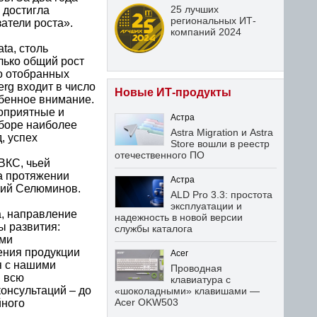
25 лучших
 достигла
региональных ИТ-
атели роста».
компаний 2024
ta, столь
лько общий рост
но отобранных
rg входит в число
Новые ИТ-продукты
обенное внимание.
гоприятные и
Астра
ыборе наиболее
Astra Migration и Astra
, успех
Store вошли в реестр
отечественного ПО
ВКС, чьей
а протяжении
Астра
илий Селюминов.
ALD Pro 3.3: простота
эксплуатации и
a, направление
надежность в новой версии
ы развития:
службы каталога
ами
ения продукции
Acer
я с нашими
Проводная
я всю
клавиатура с
онсультаций – до
«шоколадными» клавишами —
Acer OKW503
йного