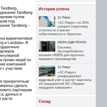
Tandberg,
Истории успеха
удования Tandberg
широким пулом
1С-Рарус
ерам под
«1С-Рарус» на 20%
вание Tandberg –
ускорил подготовку
отчетности и расчет
себестоимости в «Криогаз»
ена маркетинговая
g и Landata». В
HIDEN (АДМ-ТЕХНО)
подарочные
Система
 дилеров
бесперебойного
питания HIDEN для крупного
регулярной
пищевого производства
и промо-акций по
ние компанией
1С-Рарус
и с участием
«1С-Рарус»
унифицировал
кадровый учет и расчет зарплаты
ся приоритетным
18 предприятий АО «Первая
мерена сделать
нерудная компания»
ложить партнерам
са, данных и
 расти.
Склад