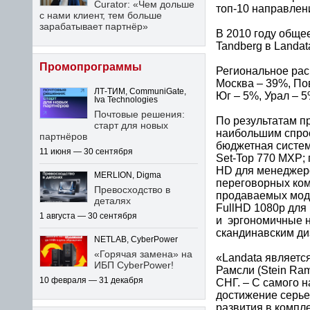
Curator: «Чем дольше
топ-10 направлен
с нами клиент, тем больше
зарабатывает партнёр»
В 2010 году обще
Tandberg в Landat
Промопрограммы
Региональное рас
Москва – 39%, По
ЛТ-ТИМ, CommuniGate,
Юг – 5%, Урал – 5
Iva Technologies
Почтовые решения:
По результатам п
старт для новых
наибольшим спрос
партнёров
бюджетная систем
11 июня — 30 сентября
Set-Top 770 MXP;
HD для менеджеро
MERLION, Digma
переговорных комн
Превосходство в
продаваемых моде
деталях
FullHD 1080p для
1 августа — 30 сентября
и эргономичные 
скандинавским д
NETLAB, CyberPower
«Горячая замена» на
«Landata являетс
ИБП CyberPower!
Рамсли (Stein Ram
10 февраля — 31 декабря
СНГ. – С самого 
достижение серье
развития в компл