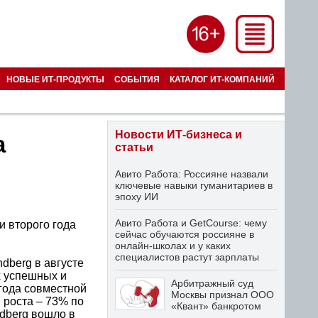
НОВЫЕ ИТ-ПРОДУКТЫ
СОБЫТИЯ
КАТАЛОГ ИТ-КОМПАНИЙ
Новости ИТ-бизнеса и
а
статьи
Авито Работа: Россияне назвали
ключевые навыки гуманитариев в
эпоху ИИ
Авито Работа и GetCourse: чему
и второго года
сейчас обучаются россияне в
онлайн-школах и у каких
специалистов растут зарплаты
dberg в августе
х успешных и
Арбитражный суд
года совместной
Москвы признал ООО
 роста – 73% по
«Квант» банкротом
dberg вошло в