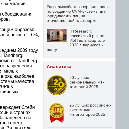
аж компании.
Россельхозбанк завершил проект
по созданию CVM-системы для
и оборудования
юридических лиц на
еров.
отечественной платформе
ующим образом:
ITResearch:
ьный регион – 6%,
российский рынок
ИБП во 2 квартале
2026 г. вернулся к
росту
ошедшем 2009 году
 Tandberg:
омнат - Tandberg
ого разрешения
Аналитика
ля малых
 в ряд наиболее
20 лучших
истемы качества
региональных ИТ-
20Plus
компаний 2025
каничным
25 лучших российских
тверждает Стейн
системных
ссии и странах
интеграторов 2025
ta нацелена на
тво своего
в. За два года