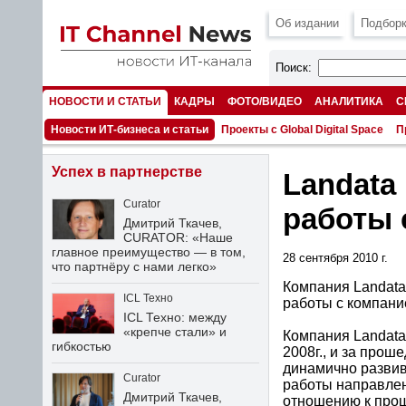
Об издании
Подборк
Поиск:
НОВОСТИ И СТАТЬИ
КАДРЫ
ФОТО/ВИДЕО
АНАЛИТИКА
С
НОМЕРА
Новости ИТ-бизнеса и статьи
Проекты с Global Digital Space
П
Успех в партнерстве
Landata
Curator
работы 
Дмитрий Ткачев,
CURATOR: «Наше
главное преимущество — в том,
28 сентября 2010 г.
что партнёру с нами легко»
Компания Landata
ICL Техно
работы с компани
ICL Техно: между
«крепче стали» и
Компания Landata
гибкостью
2008г., и за про
динамично развив
Curator
работы направлен
Дмитрий Ткачев,
отношению к прош