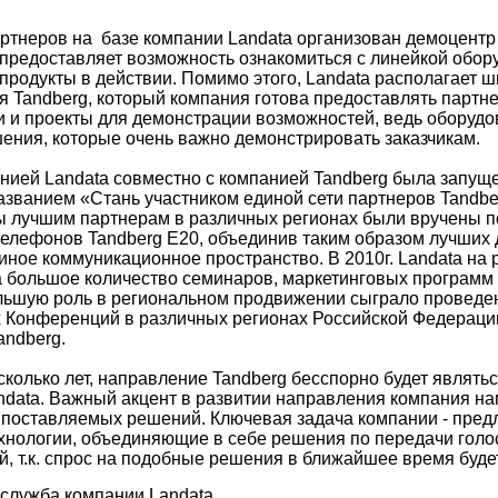
ртнеров на базе компании Landata организован демоцентр 
 предоставляет возможность ознакомиться с линейкой обор
 продукты в действии. Помимо этого, Landata располагает 
 Tandberg, который компания готова предоставлять партн
и и проекты для демонстрации возможностей, ведь оборудо
шения, которые очень важно демонстрировать заказчикам.
анией Landata совместно с компанией Tandberg была запущ
азванием «Стань участником единой сети партнеров Tandber
ы лучшим партнерам в различных регионах были вручены 
елефонов Tandberg E20, объединив таким образом лучших
иное коммуникационное пространство. В 2010г. Landata на 
 большое количество семинаров, маркетинговых программ 
льшую роль в региональном продвижении сыграло проведе
 Конференций в различных регионах Российской Федераци
andberg.
колько лет, направление Tandberg бесспорно будет являть
data. Важный акцент в развитии направления компания на
 поставляемых решений. Ключевая задача компании - пред
хнологии, объединяющие в себе решения по передачи голо
, т.к. спрос на подобные решения в ближайшее время будет
служба компании Landata