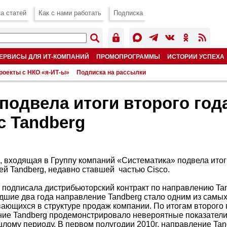
а статей
Как с нами работать
Подписка
ЕРВИСЫ ДЛЯ ИТ-КОМПАНИЙ
ПРОМОПРОГРАММЫ
ИСТОРИИ УСПЕХА
роекты с НКО «я-ИТ-ы»
Подписка на рассылки
 подвела итоги второго год
с Tandberg
, входящая в Группу компаний «Систематика» подвела итог
ей Tandberg, недавно ставшей частью Cisco.
 подписала дистрибьюторский контракт по направлению Tan
шедшие два года направление Tandberg стало одним из самы
ающихся в структуре продаж компании. По итогам второго 
ие Tandberg продемонстрировало невероятные показатели
лому периоду. В первом полугодии 2010г. направление Tan