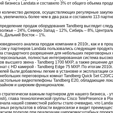
ий бизнеса Landata и составило 3% от общего объема прод
е количество дилеров, осуществляющих регулярные закупк
a, увеличилось более чем в два раза и составило 113 партн
пределение продаж оборудования Tandberg выглядит след
волжье – 24%, Северо-Запад – 12%, Сибирь – 8%, Централ
%, Дальний Восток – 1%.
роведенного анализа продаж компании в 2010г., как и в пр
ом у партнеров Landata пользовались следующие продукты
а стандартного разрешения для небольших переговорных к
 персональная, полностью интегрированная система высок
в высшего звена - Tandberg 1700 MXP, а также решение д
ат с HD камерой - Tandberg Edge 75 MXP. По итогам 2010г.
лей были добавлены легкие в установке и эксплуатации с
 небольших переговорных комнат Tandberg Quick Set C20/C
настольные видеотелефоны Tandberg E20, обладающие ло
изайном и широким функционалом.
я стратегически важным партнером для нашего бизнеса, - у
sli), глава технологической группы Cisco TelePresence в Ро
начала нашей совместной работы стало очевидно, что Landa
зных результатов в области видеосвязи и видит преимущес
ексном подходе при реализации широкомасштабных проекто