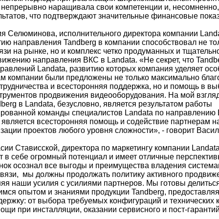
 непрерывно наращивала свои компетенции и, несомненно,
ьтатов, что подтверждают значительные финансовые показ
я Селюминова, исполнительного директора компании Landa
ию направления Tandberg в компании способствовал не то
язи на рынке, но и комплекс четко продуманных и тщатель
ижению направления ВКС в Landata. «Не секрет, что Tandbe
равлений Landata, развитию которых компания уделяет ос
рам компании были предложены не только максимально бла
отрудничества и всесторонняя поддержка, но и помощь в в
рументов продвижения видеооборудования. На мой взгляд
berg в Landata, безусловно, является результатом работы
рованной команды специалистов Landata по направлению 
 является всесторонняя помощь и содействие партнерам н
изации проектов любого уровня сложности», - говорит Вас
сии Стависской, директора по маркетингу компании Landat
т в себе огромный потенциал и имеет отличные перспектив
ынок осознал все выгоды и преимущества владения систем
язи, мы должны продолжать политику активного продвиж
няя наши усилия с усилиями партнеров. Мы готовы делитьс
ся опытом и знаниями продукции Tandberg, предоставля
ержку: от выбора требуемых конфигураций и технических к
ощи при инсталляции, оказании сервисного и пост-гаранти