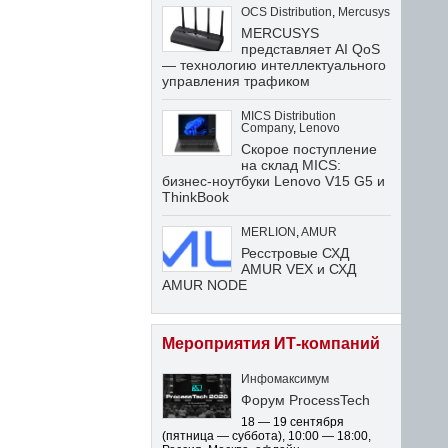
OCS Distribution
,
Mercusys
MERCUSYS
представляет AI QoS
— технологию интеллектуального
управления трафиком
MICS Distribution
Company
,
Lenovo
Скорое поступление
на склад MICS:
бизнес-ноутбуки Lenovo V15 G5 и
ThinkBook
MERLION
,
AMUR
Ресстровые СХД
AMUR VEX и СХД
AMUR NODE
Мероприятия ИТ-компаний
Инфомаксимум
Форум ProcessTech
18 — 19 сентября
(пятница — суббота)
,
10:00 — 18:00
,