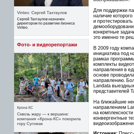
Для поддержки па
Vinteo: Сергей Тахтаулов
наличие которого
Сергей Тахтаулов назначен
и протестировать
директором по развитию бизнеса
демооборудования
Vinteo.
конкретные задач
это именно те ре
Фото- и видеорепортажи
В 2009 году комп
инициатива под н
рамках программ
комплекты видеот
направления в ед
основе проводила
направлению. Бо
Landata выездных
представителей T
На ближайшие нес
направлением Lan
Крона КС
на комплексности
Сквозь жару — к вершине:
конвергентные те
компания «Крона‑КС» покорила
видеоизображений
гору Сугомак
Источник:
Пресс-