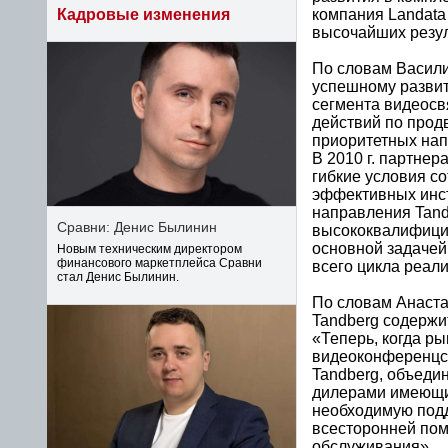
компания Landata
Кадровые изменения
высочайших резул
По словам Васили
успешному развит
сегмента видеосв
действий по продв
приоритетных нап
В 2010 г. партне
гибкие условия с
эффективных инст
направления Tand
Сравни: Денис Былинин
высококвалифици
основной задачей
Новым техническим директором
финансового маркетплейса Сравни
всего цикла реал
стал Денис Былинин.
По словам Анаста
Tandberg содержи
«Теперь, когда р
видеоконференцсв
Tandberg, объеди
дилерами имеющим
необходимую подд
всесторонней пом
обслуживания».