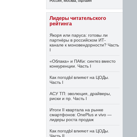
Россия, Москва, офлайн
Лидеры читательского
рейтинга
Якоря или паруса: готовы ли
партнёры в российском ИТ-
канале к моновендорности? Часть
I
«Облака» и ПАКи: синтез вместо
конкуренции. Часть I
Как погодЫ влияют на ЦОДы.
Часть I
АСУ ТП: эволюция, драйверы,
риски и пр. Часть I
Итоги II квартала на рынке
смартфонов: OnePlus и vivo —
лидеры роста продаж
Как погодЫ влияют на ЦОДы.
Часть II