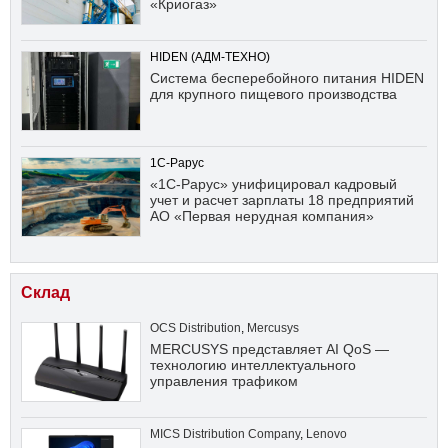
«Криогаз»
HIDEN (АДМ-ТЕХНО)
Система бесперебойного питания HIDEN
для крупного пищевого производства
1С-Рарус
«1С-Рарус» унифицировал кадровый
учет и расчет зарплаты 18 предприятий
АО «Первая нерудная компания»
Склад
OCS Distribution
,
Mercusys
MERCUSYS представляет AI QoS —
технологию интеллектуального
управления трафиком
MICS Distribution Company
,
Lenovo