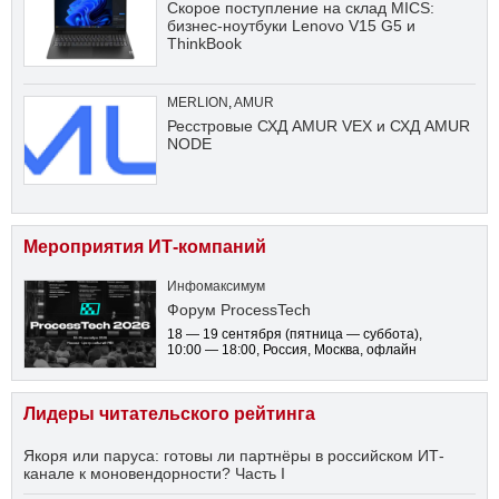
Скорое поступление на склад MICS:
бизнес-ноутбуки Lenovo V15 G5 и
ThinkBook
MERLION
,
AMUR
Ресстровые СХД AMUR VEX и СХД AMUR
NODE
Мероприятия ИТ-компаний
Инфомаксимум
Форум ProcessTech
18 — 19 сентября
(пятница — суббота)
,
10:00 — 18:00
, Россия, Москва, офлайн
Лидеры читательского рейтинга
Якоря или паруса: готовы ли партнёры в российском ИТ-
канале к моновендорности? Часть I