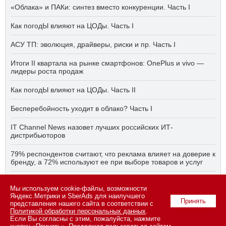
«Облака» и ПАКи: синтез вместо конкуренции. Часть I
Как погодЫ влияют на ЦОДы. Часть I
АСУ ТП: эволюция, драйверы, риски и пр. Часть I
Итоги II квартала на рынке смартфонов: OnePlus и vivo —
лидеры роста продаж
Как погодЫ влияют на ЦОДы. Часть II
Бесперебойность уходит в облако? Часть I
IT Channel News назовет лучших российских ИТ-
дистрибьюторов
79% респондентов считают, что реклама влияет на доверие к
бренду, а 72% используют ее при выборе товаров и услуг
Быстро, дёшево, качественно — что делать, если заказчику
Мы используем cookie-файлы, возможности
ПО нужно всё сразу? Часть I
Яндекс.Метрики и SberAds для наилучшего
Принять
представления нашего сайта в соответствии с
Политикой обработки персональных данных
.
Если Вы согласны с этим, пожалуйста, нажмите
© 2026 ООО «СК ПРЕСС».
Политика конфиденциальности