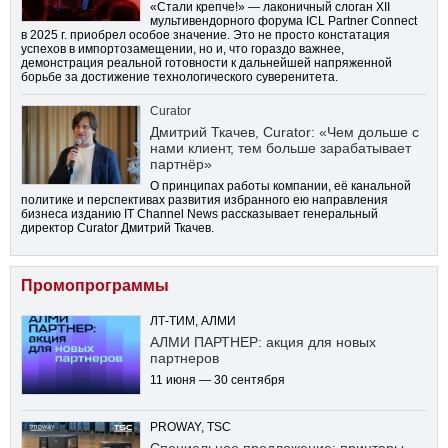
«Стали крепче!» — лаконичный слоган XII
мультивендорного форума ICL Partner Connect
в 2025 г. приобрел особое значение. Это не просто констатация
успехов в импортозамещении, но и, что гораздо важнее,
демонстрация реальной готовности к дальнейшей напряженной
борьбе за достижение технологического суверенитета.
Curator
Дмитрий Ткачев, Curator: «Чем дольше с
нами клиент, тем больше зарабатывает
партнёр»
О принципах работы компании, её канальной
политике и перспективах развития избранного ею направления
бизнеса изданию IT Channel News рассказывает генеральный
директор Curator Дмитрий Ткачев.
Промопрограммы
ЛТ-ТИМ, АЛМИ
АЛМИ ПАРТНЕР: акция для новых
партнеров
11 июня — 30 сентября
PROWAY, TSC