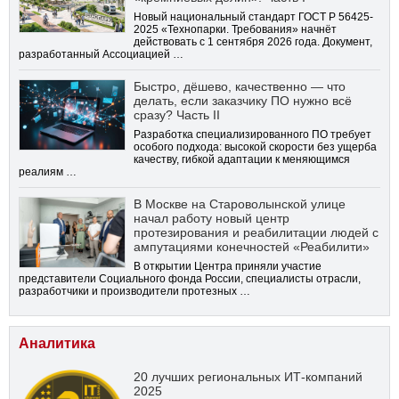
Новый национальный стандарт ГОСТ Р 56425-
2025 «Технопарки. Требования» начнёт
действовать с 1 сентября 2026 года. Документ,
разработанный Ассоциацией …
Быстро, дёшево, качественно — что
делать, если заказчику ПО нужно всё
сразу? Часть II
Разработка специализированного ПО требует
особого подхода: высокой скорости без ущерба
качеству, гибкой адаптации к меняющимся
реалиям …
В Москве на Староволынской улице
начал работу новый центр
протезирования и реабилитации людей с
ампутациями конечностей «Реабилити»
В открытии Центра приняли участие
представители Социального фонда России, специалисты отрасли,
разработчики и производители протезных …
Аналитика
20 лучших региональных ИТ-компаний
2025