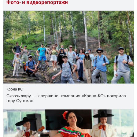
Фото- и видеорепортажи
Крона КС
Сквозь жару — к вершине: компания «Крона‑КС» покорила
гору Сугомак