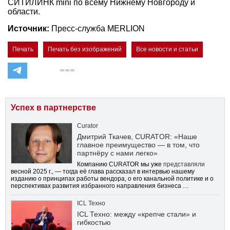
СИТИЛИНК mini по всему Нижнему Новгороду и
области.
Источник:
Пресс-служба MERLION
Печать
Печать без изображений
Все новости и статьи
Успех в партнерстве
Curator
Дмитрий Ткачев, CURATOR: «Наше
главное преимущество — в том, что
партнёру с нами легко»
Компанию CURATOR мы уже
представляли
весной 2025 г., — тогда её глава рассказал в интервью нашему
изданию о принципах работы вендора, о его канальной политике и о
перспективах развития избранного направления бизнеса …
ICL Техно
ICL Техно: между «крепче стали» и
гибкостью