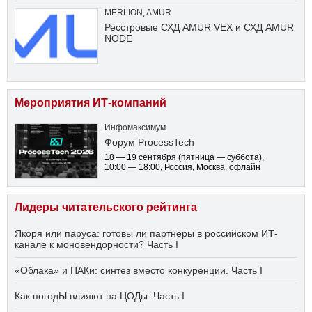
MERLION
,
AMUR
Ресстровые СХД AMUR VEX и СХД AMUR
NODE
Мероприятия ИТ-компаний
Инфомаксимум
Форум ProcessTech
18 — 19 сентября
(пятница — суббота)
,
10:00 — 18:00
, Россия, Москва, офлайн
Лидеры читательского рейтинга
Якоря или паруса: готовы ли партнёры в российском ИТ-
канале к моновендорности? Часть I
«Облака» и ПАКи: синтез вместо конкуренции. Часть I
Как погодЫ влияют на ЦОДы. Часть I