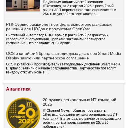
По данным аналитической компании
ITResearch, за 2 квартал 2026 г. российский
рынок ИБП переменного тока оценивается в
264 тыс. устройств всех классов …
РТК-Сервис расширяет портфель импортонезависимых
решений для ЦОДов с продуктами OpenYard
Системный интегратор РТК-Сервис и российский разработчик
серверного оборудования OpenYard заключили партнерское
соглашение. Это позволит РТК-Сервис …
OCS и китайский бренд светодиодных дисплеев Smart Media
Display заключили партнерское соглашение
OCS и китайский производитель светодиодных дисплеев Smart Media
Display объявили о начале сотрудничества. Партнёрство позволит
вендору открыть новые …
Аналитика
20 лучших региональных ИТ-компаний
2025
IT Channel News публикует результаты
18-го
исследования лучших региональных ИТ-
компаний. В этот раз, в отличие от предыдущих
рейтингов, мы представляем не 25, а 20
победителей.