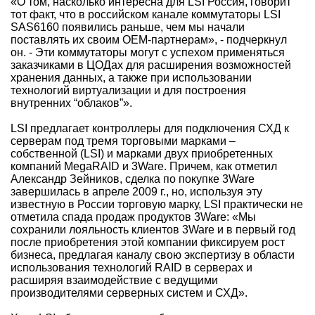
«О том, насколько интересна для LSI Россия, говорит
тот факт, что в российском канале коммутаторы LSI
SAS6160 появились раньше, чем мы начали
поставлять их своим ОЕМ-партнерам», - подчеркнул
он. - Эти коммутаторы могут с успехом применяться
заказчиками в ЦОДах для расширения возможностей
хранения данных, а также при использовании
технологий виртуализации и для построения
внутренних “облаков”».
LSI предлагает контроллеры для подключения СХД к
серверам под тремя торговыми марками –
собственной (LSI) и марками двух приобретенных
компаний MegaRAID и 3Ware. Причем, как отметил
Александр Зейников, сделка по покупке 3Ware
завершилась в апреле 2009 г., но, используя эту
известную в России торговую марку, LSI практически не
отметила спада продаж продуктов 3Ware: «Мы
сохранили лояльность клиентов 3Ware и в первый год
после приобретения этой компании фиксируем рост
бизнеса, предлагая каналу свою экспертизу в области
использования технологий RAID в серверах и
расширяя взаимодействие с ведущими
производителями серверных систем и СХД».