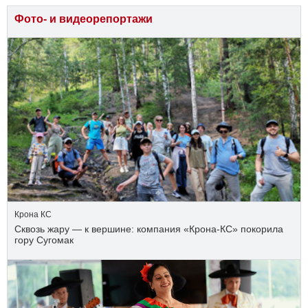
Фото- и видеорепортажи
Крона КС
Сквозь жару — к вершине: компания «Крона‑КС» покорила
гору Сугомак