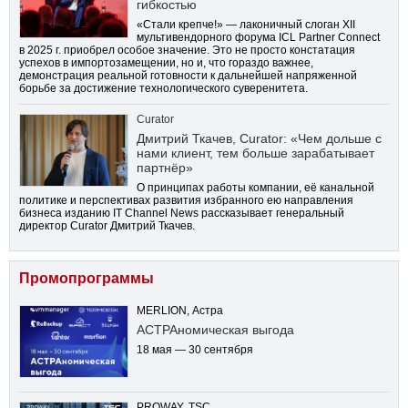
гибкостью
«Стали крепче!» — лаконичный слоган XII
мультивендорного форума ICL Partner Connect
в 2025 г. приобрел особое значение. Это не просто констатация
успехов в импортозамещении, но и, что гораздо важнее,
демонстрация реальной готовности к дальнейшей напряженной
борьбе за достижение технологического суверенитета.
Curator
Дмитрий Ткачев, Curator: «Чем дольше с
нами клиент, тем больше зарабатывает
партнёр»
О принципах работы компании, её канальной
политике и перспективах развития избранного ею направления
бизнеса изданию IT Channel News рассказывает генеральный
директор Curator Дмитрий Ткачев.
Промопрограммы
MERLION, Астра
АСТРАномическая выгода
18 мая — 30 сентября
PROWAY, TSC