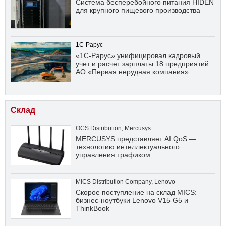
Система бесперебойного питания HIDEN
для крупного пищевого производства
1С-Рарус
«1С-Рарус» унифицировал кадровый
учет и расчет зарплаты 18 предприятий
АО «Первая нерудная компания»
Склад
OCS Distribution
,
Mercusys
MERCUSYS представляет AI QoS —
технологию интеллектуального
управления трафиком
MICS Distribution Company
,
Lenovo
Скорое поступление на склад MICS:
бизнес-ноутбуки Lenovo V15 G5 и
ThinkBook