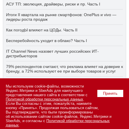
АСУ ТП: эволюция, драйверы, риски и пр. Часть I
Итоги II квартала на рынке смартфонов: OnePlus и vivo —
лидеры роста продаж
Как погодЫ влияют на ЦОДы. Часть II
Бесперебойность уходит в облако? Часть I
IT Channel News назовет лучших российских ИТ-
дистрибьюторов
79% респондентов считают, что реклама влияет на доверие к
бренду, а 72% используют ее при выборе товаров и услуг
Быстро, дёшево, качественно — что делать, если заказчику
Мы используем cookie-файлы, возможности
ПО нужно всё сразу? Часть I
Яндекс.Метрики и SberAds для наилучшего
Принять
представления нашего сайта в соответствии с
Политикой обработки персональных данных
.
Если Вы согласны с этим, пожалуйста, нажмите
© 2026 ООО «СК ПРЕСС».
Политика конфиденциальности
кнопку «Принять». Продолжая пользоваться сайтом,
персональных данных
,
информация об авторских правах и порядке
Вы подтверждаете, что были проинформированы
использования материалов сайта
об использовании сайтом cookie-файлов, Яндекс.Метрики и
109147 г. Москва, ул. Марксистская, 34, строение 10. Телефон: +7
SberAds, и согласны с
Политикой обработки персональных
495 974-22-60 (доб. 1500). Факс: +7 495 974-22-63. E-mail:
данных
.
vopros@novostiitkanala.ru
.