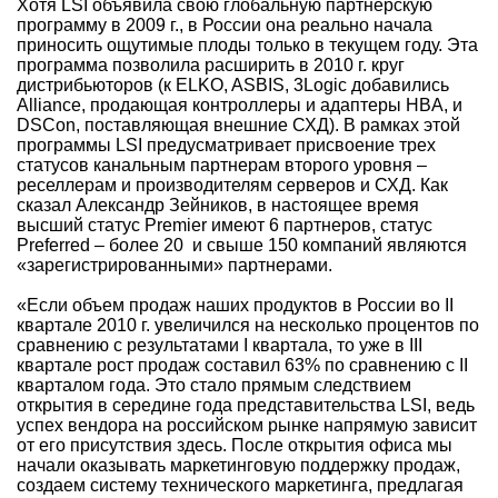
Хотя LSI объявила свою глобальную партнерскую
программу в 2009 г., в России она реально начала
приносить ощутимые плоды только в текущем году. Эта
программа позволила расширить в 2010 г. круг
дистрибьюторов (к ELKO, ASBIS, 3Logic добавились
Alliance, продающая контроллеры и адаптеры HBA, и
DSCon, поставляющая внешние СХД). В рамках этой
программы LSI предусматривает присвоение трех
статусов канальным партнерам второго уровня –
реселлерам и производителям серверов и СХД. Как
сказал Александр Зейников, в настоящее время
высший статус Premier имеют 6 партнеров, статус
Preferred – более 20 и свыше 150 компаний являются
«зарегистрированными» партнерами.
«Если объем продаж наших продуктов в России во II
квартале 2010 г. увеличился на несколько процентов по
сравнению с результатами I квартала, то уже в III
квартале рост продаж составил 63% по сравнению с II
кварталом года. Это стало прямым следствием
открытия в середине года представительства LSI, ведь
успех вендора на российском рынке напрямую зависит
от его присутствия здесь. После открытия офиса мы
начали оказывать маркетинговую поддержку продаж,
создаем систему технического маркетинга, предлагая