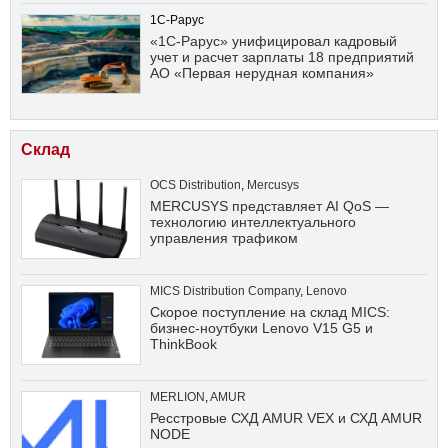
1С-Рарус
«1С-Рарус» унифицировал кадровый
учет и расчет зарплаты 18 предприятий
АО «Первая нерудная компания»
Склад
OCS Distribution
,
Mercusys
MERCUSYS представляет AI QoS —
технологию интеллектуального
управления трафиком
MICS Distribution Company
,
Lenovo
Скорое поступление на склад MICS:
бизнес-ноутбуки Lenovo V15 G5 и
ThinkBook
MERLION
,
AMUR
Ресстровые СХД AMUR VEX и СХД AMUR
NODE