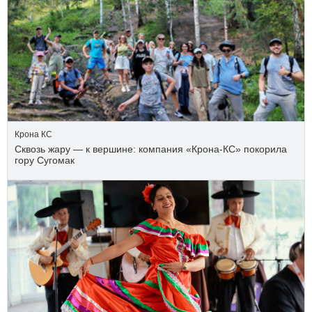
Крона КС
Сквозь жару — к вершине: компания «Крона‑КС» покорила
гору Сугомак