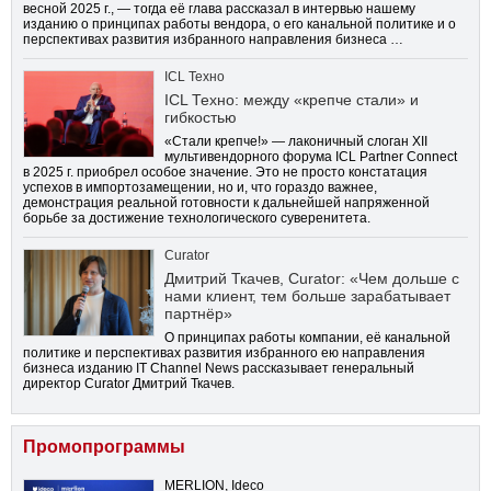
весной 2025 г., — тогда её глава рассказал в интервью нашему
изданию о принципах работы вендора, о его канальной политике и о
перспективах развития избранного направления бизнеса …
ICL Техно
ICL Техно: между «крепче стали» и
гибкостью
«Стали крепче!» — лаконичный слоган XII
мультивендорного форума ICL Partner Connect
в 2025 г. приобрел особое значение. Это не просто констатация
успехов в импортозамещении, но и, что гораздо важнее,
демонстрация реальной готовности к дальнейшей напряженной
борьбе за достижение технологического суверенитета.
Curator
Дмитрий Ткачев, Curator: «Чем дольше с
нами клиент, тем больше зарабатывает
партнёр»
О принципах работы компании, её канальной
политике и перспективах развития избранного ею направления
бизнеса изданию IT Channel News рассказывает генеральный
директор Curator Дмитрий Ткачев.
Промопрограммы
MERLION, Ideco