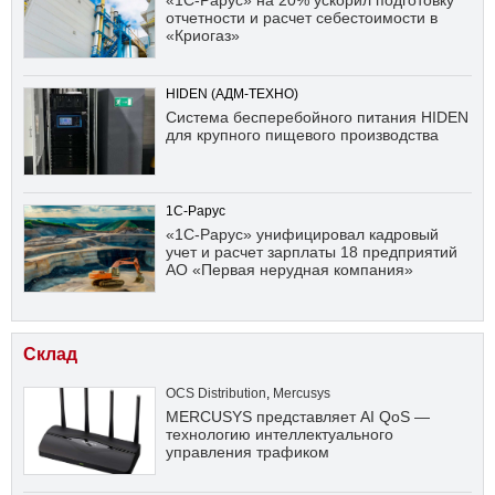
«1С-Рарус» на 20% ускорил подготовку
отчетности и расчет себестоимости в
«Криогаз»
HIDEN (АДМ-ТЕХНО)
Система бесперебойного питания HIDEN
для крупного пищевого производства
1С-Рарус
«1С-Рарус» унифицировал кадровый
учет и расчет зарплаты 18 предприятий
АО «Первая нерудная компания»
Склад
OCS Distribution
,
Mercusys
MERCUSYS представляет AI QoS —
технологию интеллектуального
управления трафиком