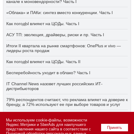
канале к моновендорности? Часть I
«Облака» и ПАКи: синтез вместо конкуренции. Часть I
Как погодЫ влияют на ЦОДы. Часть I
АСУ ТП: эволюция, драйверы, риски и пр. Часть I
Итоги II квартала на рынке смартфонов: OnePlus и vivo —
лидеры роста продаж
Как погодЫ влияют на ЦОДы. Часть II
Бесперебойность уходит в облако? Часть I
IT Channel News назовет лучших российских ИТ-
дистрибьюторов
79% респондентов считают, что реклама влияет на доверие к
бренду, а 72% используют ее при выборе товаров и услуг
Быстро, дёшево, качественно — что делать, если заказчику
Мы используем cookie-файлы, возможности
ПО нужно всё сразу? Часть I
Яндекс.Метрики и SberAds для наилучшего
Принять
представления нашего сайта в соответствии с
Политикой обработки персональных данных
.