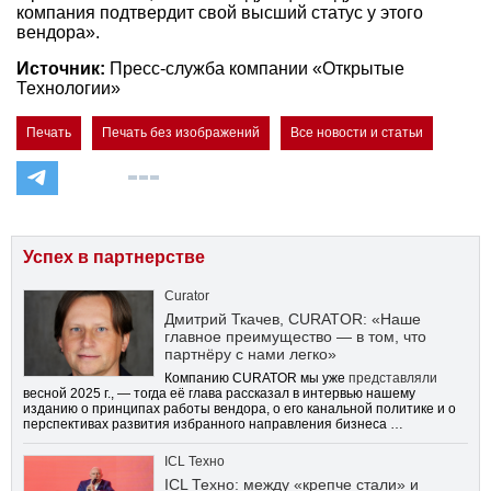
компания подтвердит свой высший статус у этого
вендора».
Источник:
Пресс-служба компании «Открытые
Технологии»
Печать
Печать без изображений
Все новости и статьи
Успех в партнерстве
Curator
Дмитрий Ткачев, CURATOR: «Наше
главное преимущество — в том, что
партнёру с нами легко»
Компанию CURATOR мы уже
представляли
весной 2025 г., — тогда её глава рассказал в интервью нашему
изданию о принципах работы вендора, о его канальной политике и о
перспективах развития избранного направления бизнеса …
ICL Техно
ICL Техно: между «крепче стали» и