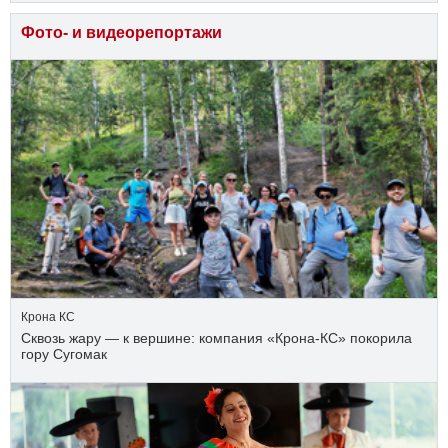
Фото- и видеорепортажи
Крона КС
Сквозь жару — к вершине: компания «Крона‑КС» покорила
гору Сугомак