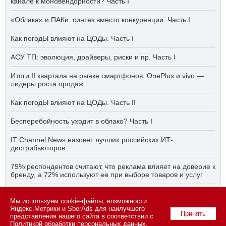
канале к моновендорности? Часть I
«Облака» и ПАКи: синтез вместо конкуренции. Часть I
Как погодЫ влияют на ЦОДы. Часть I
АСУ ТП: эволюция, драйверы, риски и пр. Часть I
Итоги II квартала на рынке смартфонов: OnePlus и vivo —
лидеры роста продаж
Как погодЫ влияют на ЦОДы. Часть II
Бесперебойность уходит в облако? Часть I
IT Channel News назовет лучших российских ИТ-
дистрибьюторов
79% респондентов считают, что реклама влияет на доверие к
бренду, а 72% используют ее при выборе товаров и услуг
Быстро, дёшево, качественно — что делать, если заказчику
Мы используем cookie-файлы, возможности
ПО нужно всё сразу? Часть I
Яндекс.Метрики и SberAds для наилучшего
Принять
представления нашего сайта в соответствии с
Политикой обработки персональных данных
.