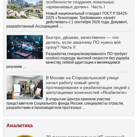
особенности создания локальных
«кремниевых долин». Часть I
Новый национальный стандарт ГОСТ Р 56425-
2025 «Технопарки. Требования» начнёт
действовать с 1 сентября 2026 года. Документ,
разработанный Ассоциацией …
Быстро, дёшево, качественно — что
делать, если заказчику ПО нужно всё
сразу? Часть II
Разработка специализированного ПО требует
особого подхода: высокой скорости без ущерба
качеству, гибкой адаптации к меняющимся
реалиям …
В Москве на Староволынской улице
начал работу новый центр
протезирования и реабилитации людей с
ампутациями конечностей «Реабилити»
В открытии Центра приняли участие
представители Социального фонда России, специалисты отрасли,
разработчики и производители протезных …
Аналитика