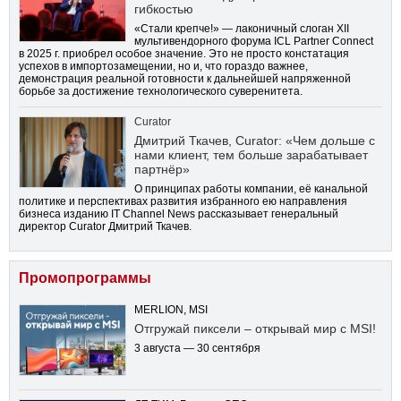
гибкостью
«Стали крепче!» — лаконичный слоган XII
мультивендорного форума ICL Partner Connect
в 2025 г. приобрел особое значение. Это не просто констатация
успехов в импортозамещении, но и, что гораздо важнее,
демонстрация реальной готовности к дальнейшей напряженной
борьбе за достижение технологического суверенитета.
Curator
Дмитрий Ткачев, Curator: «Чем дольше с
нами клиент, тем больше зарабатывает
партнёр»
О принципах работы компании, её канальной
политике и перспективах развития избранного ею направления
бизнеса изданию IT Channel News рассказывает генеральный
директор Curator Дмитрий Ткачев.
Промопрограммы
MERLION, MSI
Отгружай пиксели – открывай мир с MSI!
3 августа — 30 сентября