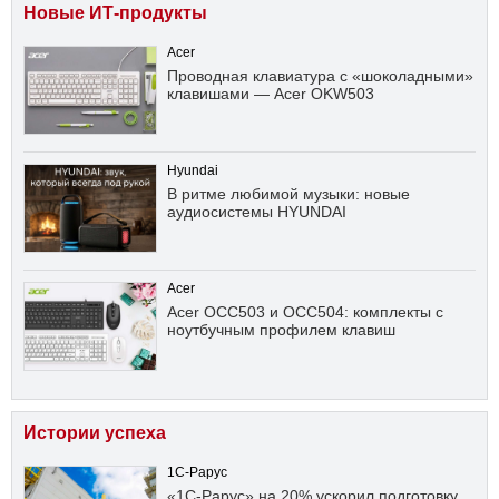
Новые ИТ-продукты
Acer
Проводная клавиатура с «шоколадными»
клавишами — Acer OKW503
Hyundai
В ритме любимой музыки: новые
аудиосистемы HYUNDAI
Acer
Acer OCC503 и OCC504: комплекты с
ноутбучным профилем клавиш
Истории успеха
1С-Рарус
«1С-Рарус» на 20% ускорил подготовку