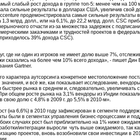
мый слабый рост дохода в группе топ-5: менее чем на 100 м
азала сильные результаты в долларах США, увеличив свой д
Accenture продемонстрировала самые сильные результаты в 
 1,3 млрд. долл., или на 6,1%, до 22,2 млрд. долл. CSC при
ерыночного отчасти из-за множества задержек с подписан
оммерческими заказчиками и трудностей проектов в федера
 приходилось 39% дохода CSC).
г, где ни один из игроков не имеет долю выше 7%, отслежи
ки сказались на более чем 10% всего дохода», - пишет Дин
ания Gartner.
го характера аутсорсинга конкретное местоположение пост
 значения, и всё же, как показывает исследование, вендор
 быстрее рынка в среднем и, следовательно, увеличивать с
 При общем росте рынка на 3,1% вендоры из Индии показал
в свою долю с 4,8% в 2009 г. до 5,5% в 2010-м».
ст (на 6,6%) в 2010 году зафиксирован в сегменте поддер
ты были в сегментах управления бизнес-процессами и по
обоих случаях рост был приблизительно на 1% ниже ожидаем
работки/интеграции выросли чуть выше ожидаемого, так как
зацию проектов, вновь возобновили свои инвестиции в 201
дии.