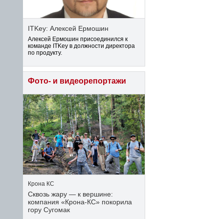
ITKey: Алексей Ермошин
Алексей Ермошин присоединился к
команде ITKey в должности директора
по продукту.
Фото- и видеорепортажи
Крона КС
Сквозь жару — к вершине:
компания «Крона‑КС» покорила
гору Сугомак