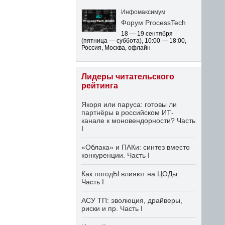
Инфомаксимум
Форум ProcessTech
18 — 19 сентября
(пятница — суббота)
,
10:00 — 18:00
,
Россия, Москва, офлайн
Лидеры читательского
рейтинга
Якоря или паруса: готовы ли
партнёры в российском ИТ-
канале к моновендорности? Часть
I
«Облака» и ПАКи: синтез вместо
конкуренции. Часть I
Как погодЫ влияют на ЦОДы.
Часть I
АСУ ТП: эволюция, драйверы,
риски и пр. Часть I