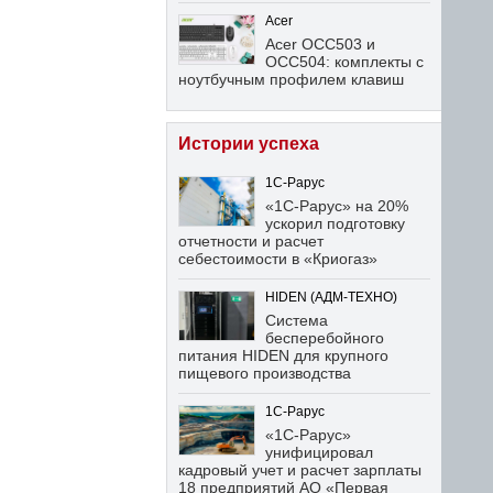
Acer
Acer OCC503 и
OCC504: комплекты с
ноутбучным профилем клавиш
Истории успеха
1С-Рарус
«1С-Рарус» на 20%
ускорил подготовку
отчетности и расчет
себестоимости в «Криогаз»
HIDEN (АДМ-ТЕХНО)
Система
бесперебойного
питания HIDEN для крупного
пищевого производства
1С-Рарус
«1С-Рарус»
унифицировал
кадровый учет и расчет зарплаты
18 предприятий АО «Первая