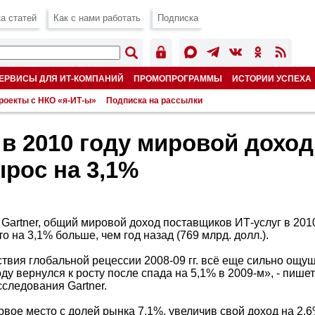
а статей
Как с нами работать
Подписка
ЕРВИСЫ ДЛЯ ИТ-КОМПАНИЙ
ПРОМОПРОГРАММЫ
ИСТОРИИ УСПЕХА
роекты с НКО «я-ИТ-ы»
Подписка на рассылки
 в 2010 году мировой доход
ырос на 3,1%
Gartner, общий мировой доход поставщиков ИТ-услуг в 2010
то на 3,1% больше, чем год назад (769 млрд. долл.).
ствия глобальной рецессии 2008-09 гг. всё еще сильно ощу
оду вернулся к росту после спада на 5,1% в 2009-м», - пише
следования Gartner.
вое место с долей рынка 7,1%, увеличив свой доход на 2,6