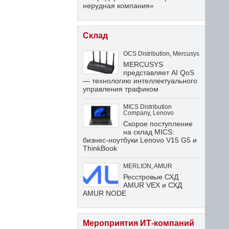
нерудная компания»
Склад
OCS Distribution
,
Mercusys
MERCUSYS
представляет AI QoS
— технологию интеллектуального
управления трафиком
MICS Distribution
Company
,
Lenovo
Скорое поступление
на склад MICS:
бизнес-ноутбуки Lenovo V15 G5 и
ThinkBook
MERLION
,
AMUR
Ресстровые СХД
AMUR VEX и СХД
AMUR NODE
Мероприятия ИТ-компаний