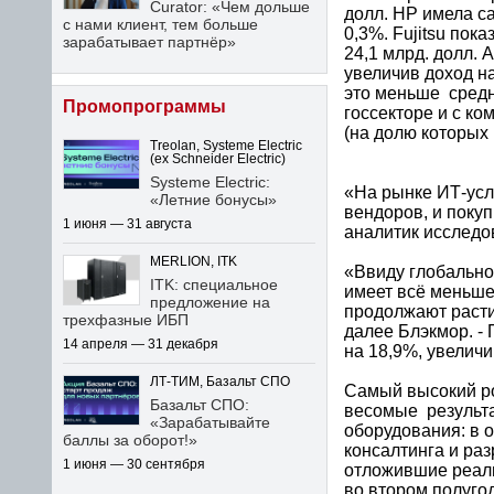
Curator: «Чем дольше
долл. HP имела са
с нами клиент, тем больше
0,3%. Fujitsu пок
зарабатывает партнёр»
24,1 млрд. долл. 
увеличив доход на
это меньше средн
Промопрограммы
госсекторе и с к
(на долю которых
Treolan, Systeme Electric
(ex Schneider Electric)
Systeme Electric:
«На рынке ИТ-услу
«Летние бонусы»
вендоров, и покуп
1 июня — 31 августа
аналитик исследов
MERLION, ITK
«Ввиду глобально
ITK: специальное
имеет всё меньше
предложение на
продолжают расти
трехфазные ИБП
далее Блэкмор. -
14 апреля — 31 декабря
на 18,9%, увеличи
ЛТ-ТИМ, Базальт СПО
Самый высокий ро
Базальт СПО:
весомые результа
«Зарабатывайте
оборудования: в 
баллы за оборот!»
консалтинга и раз
1 июня — 30 сентября
отложившие реали
во втором полуго