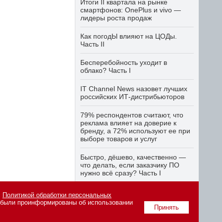
Итоги II квартала на рынке
смартфонов: OnePlus и vivo —
лидеры роста продаж
Как погодЫ влияют на ЦОДы.
Часть II
Бесперебойность уходит в
облако? Часть I
IT Channel News назовет лучших
российских ИТ-дистрибьюторов
79% респондентов считают, что
реклама влияет на доверие к
бренду, а 72% используют ее при
выборе товаров и услуг
Быстро, дёшево, качественно —
что делать, если заказчику ПО
нужно всё сразу? Часть I
с
Политикой обработки персональных
о были проинформированы об использовании
вания материалов сайта
Принять
tiitkanala.ru
.