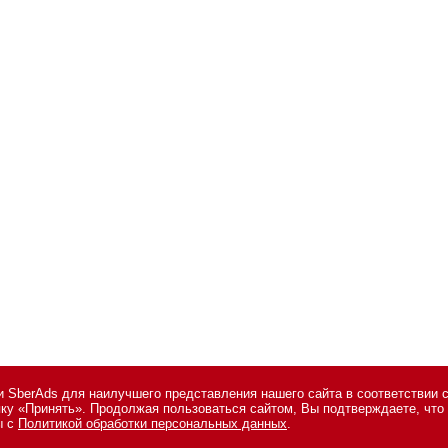
 SberAds для наилучшего представления нашего сайта в соответствии 
опку «Принять». Продолжая пользоваться сайтом, Вы подтверждаете, чт
сональных данных
,
информация об авторских правах и порядке использо
ы с
Политикой обработки персональных данных
.
7 495 974-22-60 (доб. 1500). Факс: +7 495 974-22-63. E-mail:
vopros@novos