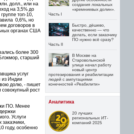
лн. долл., или на
создания локальных
оход на 3,5% до
«кремниевых долин».
Часть I
группе топ-10,
бавила 0,6%, но
ием договоров в
Быстро, дёшево,
качественно — что
льных органах США
делать, если заказчику
ПО нужно всё сразу?
Часть II
вались более 300
В Москве на
 Блэкмор, старший
Староволынской
улице начал работу
новый центр
авщика услуг
протезирования и реабилитации
ы из Индии
людей с ампутациями
конечностей «Реабилити»
вою долю, - пишет
и совокупный рост
Аналитика
жки ПО. Менее
ддержки
20 лучших
ого. Услуги
региональных ИТ-
 заказчики,
компаний 2025
0 году, особенно