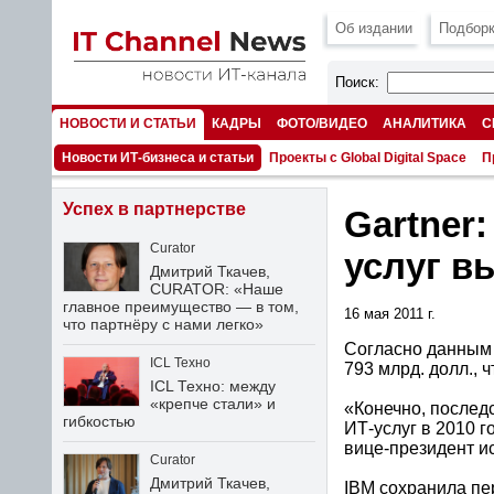
Об издании
Подборк
Поиск:
НОВОСТИ И СТАТЬИ
КАДРЫ
ФОТО/ВИДЕО
АНАЛИТИКА
С
НОМЕРА
Новости ИТ-бизнеса и статьи
Проекты с Global Digital Space
П
Успех в партнерстве
Gartner:
Curator
услуг в
Дмитрий Ткачев,
CURATOR: «Наше
главное преимущество — в том,
16 мая 2011 г.
что партнёру с нами легко»
Согласно данным 
ICL Техно
793 млрд. долл., ч
ICL Техно: между
«крепче стали» и
«Конечно, послед
гибкостью
ИТ-услуг в 2010 г
вице-президент ис
Curator
Дмитрий Ткачев,
IBM сохранила пер